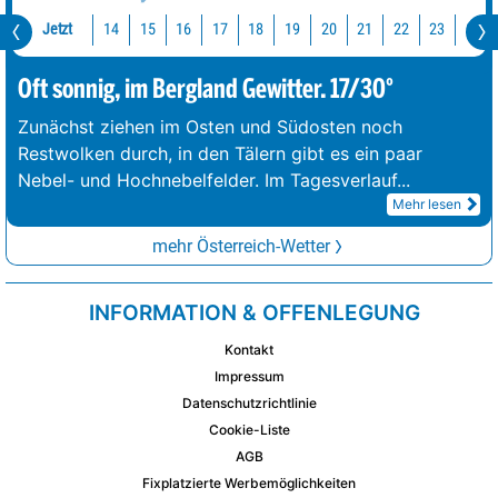
Jetzt
14
15
16
17
18
19
20
21
22
23
0
Oft sonnig, im Bergland Gewitter. 17/30°
Zunächst ziehen im Osten und Südosten noch
Restwolken durch, in den Tälern gibt es ein paar
Nebel- und Hochnebelfelder. Im Tagesverlauf
...
Mehr lesen
mehr Österreich-Wetter
INFORMATION & OFFENLEGUNG
Kontakt
Impressum
Datenschutzrichtlinie
Cookie-Liste
AGB
Fixplatzierte Werbemöglichkeiten