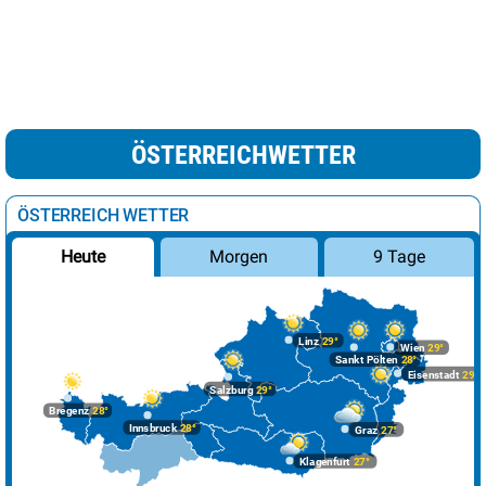
ÖSTERREICHWETTER
ÖSTERREICH WETTER
Morgen
9 Tage
Heute
Linz
29°
Wien
29°
Sankt Pölten
28°
Eisenstadt
29°
Salzburg
29°
Bregenz
28°
Innsbruck
28°
Graz
27°
Klagenfurt
27°