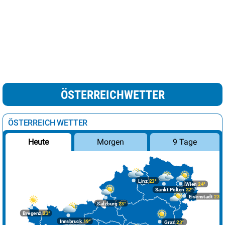
ÖSTERREICHWETTER
ÖSTERREICH WETTER
Morgen
9 Tage
Heute
Linz
23°
Wien
24°
Sankt Pölten
22°
Eisenstadt
23°
Salzburg
23°
Bregenz
23°
Innsbruck
19°
Graz
23°