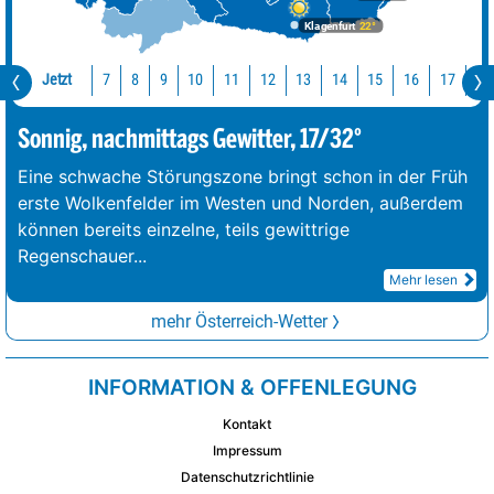
Klagenfurt
22°
Jetzt
10
11
12
13
14
15
16
17
18
7
8
9
Sonnig, nachmittags Gewitter, 17/32°
Eine schwache Störungszone bringt schon in der Früh
erste Wolkenfelder im Westen und Norden, außerdem
können bereits einzelne, teils gewittrige
Regenschauer
...
Mehr lesen
mehr Österreich-Wetter
INFORMATION & OFFENLEGUNG
Kontakt
Impressum
Datenschutzrichtlinie