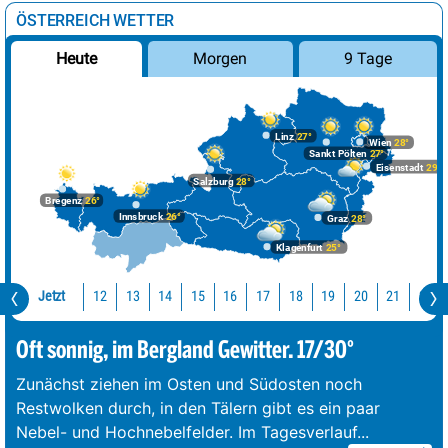
ÖSTERREICH WETTER
Morgen
9 Tage
Heute
Linz
27°
Wien
28°
Sankt Pölten
27°
Eisenstadt
29°
Salzburg
28°
Bregenz
26°
Innsbruck
26°
Graz
28°
Klagenfurt
25°
Jetzt
12
13
14
15
16
17
18
19
20
21
22
Oft sonnig, im Bergland Gewitter. 17/30°
Zunächst ziehen im Osten und Südosten noch
Restwolken durch, in den Tälern gibt es ein paar
Nebel- und Hochnebelfelder. Im Tagesverlauf
...