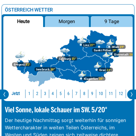
ÖSTERREICH WETTER
Morgen
9 Tage
Heute
Linz
27°
Wien
29°
Sankt Pölten
28°
Eisenstadt
26°
Salzburg
25°
Bregenz
22°
Innsbruck
20°
Graz
24°
Klagenfurt
24°
Jetzt
10
11
12
13
1
2
3
4
5
6
7
8
9
Viel Sonne, lokale Schauer im SW. 5/20°
Der heutige Nachmittag sorgt weiterhin für sonnigen
Wettercharakter in weiten Teilen Österreichs, im
Westen und Süden zeigen sich zeitweise dichtere