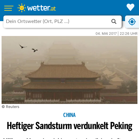
04. MAI 2017 | 22:26 UHR
© Reuters
CHINA
Heftiger Sandsturm verdunkelt Peking