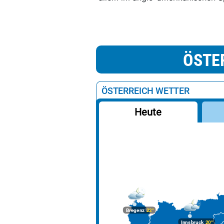
ÖSTE
ÖSTERREICH WETTER
Heute
Bregenz
22°
Innsbruck
20°