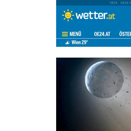
OE24
OE24 V
MENÜ
OE24.AT
ÖSTE
Wien
29°