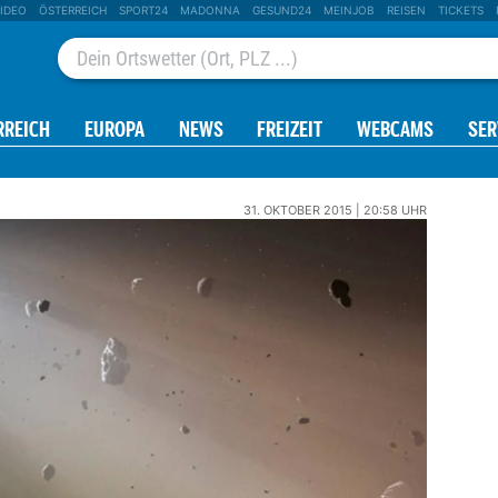
IDEO
ÖSTERREICH
SPORT24
MADONNA
GESUND24
MEINJOB
REISEN
TICKETS
RREICH
EUROPA
NEWS
FREIZEIT
WEBCAMS
SER
31. OKTOBER 2015 | 20:58 UHR