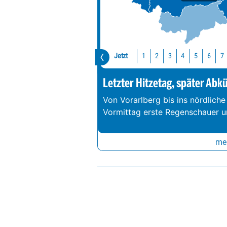
Jetzt
1
2
3
4
5
6
7
Letzter Hitzetag, später Abk
Von Vorarlberg bis ins nördliche
Vormittag erste Regenschauer un
meh