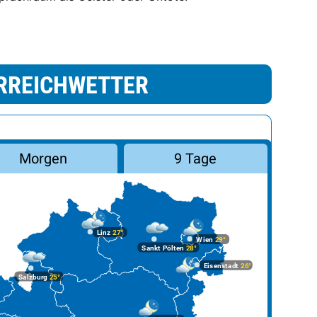
RREICHWETTER
Morgen
9 Tage
Linz
27°
Wien
29°
Sankt Pölten
28°
Eisenstadt
26°
Salzburg
25°