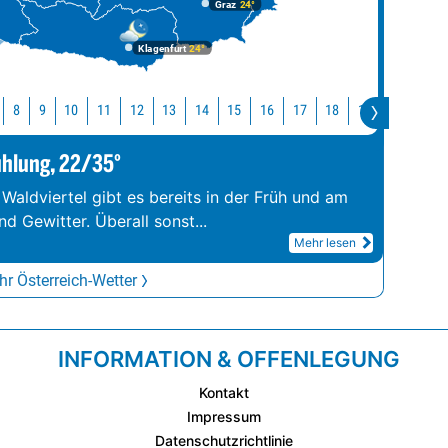
Graz
24°
Klagenfurt
24°
10
11
12
13
14
15
16
17
18
19
20
21
8
9
ühlung, 22/35°
 Waldviertel gibt es bereits in der Früh und am
d Gewitter. Überall sonst
...
Mehr lesen
r Österreich-Wetter
INFORMATION & OFFENLEGUNG
Kontakt
Impressum
Datenschutzrichtlinie