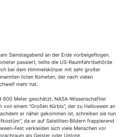
st am Samstagabend an der Erde vorbeigeflogen.
ometer passiert, teilte die US-Raumfahrtbehörde
ich bei dem Himmelskörper mit sehr großer
enannten toten Kometen, der nach vielen
chweif mehr hat.
d 600 Meter geschätzt. NASA-Wissenschaftler
h von einem "Großen Kürbis", der zu Halloween an
Nachdem er näher gekommen ist, schreiben sie nun
kostüm", da er auf Satelliten-Bildern frappierend
oween-Fest verkleiden sich viele Menschen vor
prachraum als Geister oder Untote.