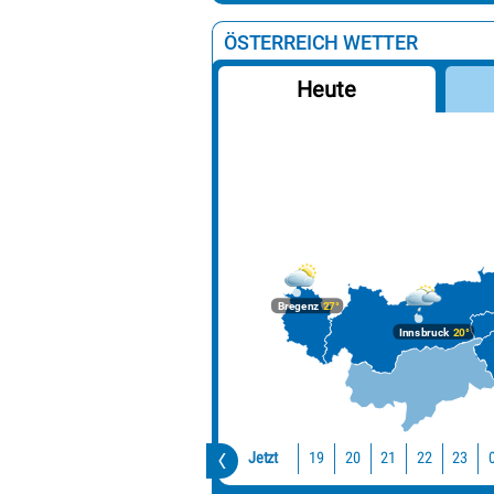
ÖSTERREICH WETTER
Heute
Bregenz
27°
Innsbruck
20°
Jetzt
19
20
21
22
23