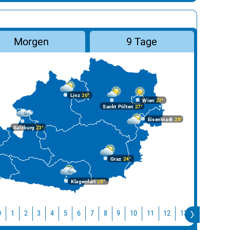
Morgen
9 Tage
Linz
26°
Wien
27°
Sankt Pölten
27°
Eisenstadt
28°
Salzburg
23°
Graz
24°
Klagenfurt
28°
10
11
12
13
14
15
0
1
2
3
4
5
6
7
8
9