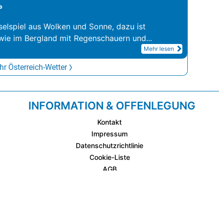
°
elspiel aus Wolken und Sonne, dazu ist
wie im Bergland mit Regenschauern und
...
Mehr lesen
r Österreich-Wetter
INFORMATION & OFFENLEGUNG
Kontakt
Impressum
Datenschutzrichtlinie
Cookie-Liste
AGB
Fixplatzierte Werbemöglichkeiten
AGB für Werbeeinschaltungen
wetter.at Partner (Messstation & WetterCam)
Cookie Einstellungen und Widerruf