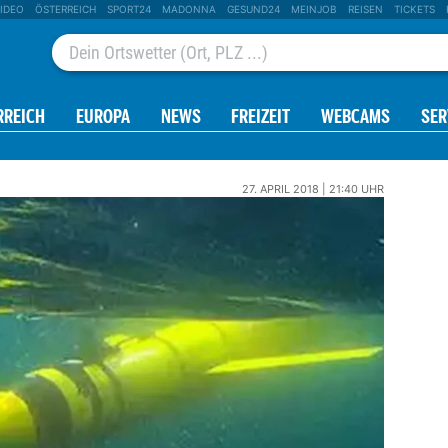
IDEO
ÖSTERREICH
SPORT24
MADONNA
GESUND24
MEINJOB
REISEN
TICKETS
RREICH
EUROPA
NEWS
FREIZEIT
WEBCAMS
SER
27. APRIL 2018 | 21:40 UHR