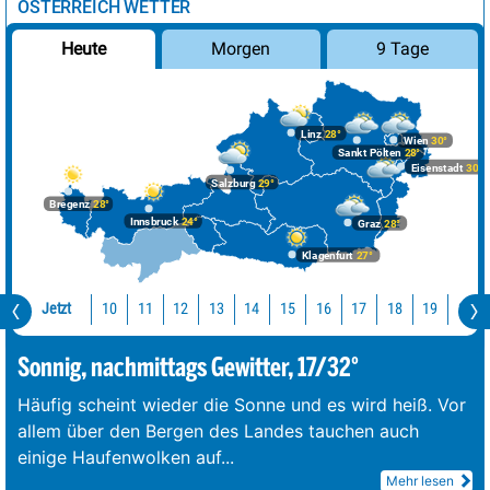
ÖSTERREICH WETTER
Morgen
9 Tage
Heute
Linz
28°
Wien
30°
Sankt Pölten
28°
Eisenstadt
30°
Salzburg
29°
Bregenz
28°
Innsbruck
24°
Graz
28°
Klagenfurt
27°
Jetzt
10
11
12
13
14
15
16
17
18
19
20
Sonnig, nachmittags Gewitter, 17/32°
Häufig scheint wieder die Sonne und es wird heiß. Vor
allem über den Bergen des Landes tauchen auch
einige Haufenwolken auf
...
Mehr lesen