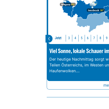
Bregenz
20°
Innsbruck
18°
Jetzt
3
4
5
6
7
8
9
Viel Sonne, lokale Schauer i
Der heutige Nachmittag sorgt we
Teilen Österreichs, im Westen u
Haufenwolken.
...
meh