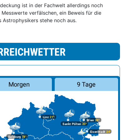
eckung ist in der Fachwelt allerdings noch
 Messwerte verfälschen, ein Beweis für die
s Astrophysikers stehe noch aus.
RREICHWETTER
Morgen
9 Tage
Linz
21°
Wien
24°
Sankt Pölten
20°
Eisenstadt
24°
Salzburg
18°