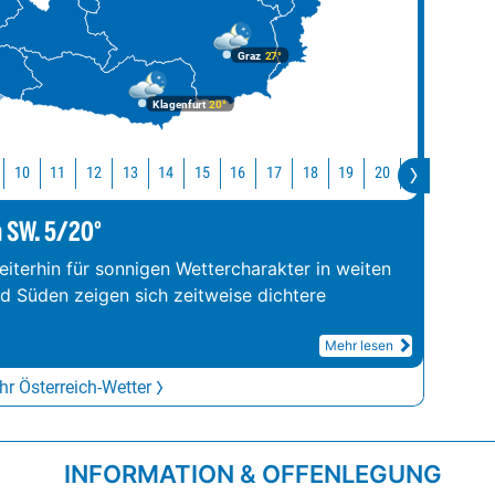
Graz
27°
Klagenfurt
20°
10
11
12
13
14
15
16
17
18
19
20
21
22
2
m SW. 5/20°
iterhin für sonnigen Wettercharakter in weiten
nd Süden zeigen sich zeitweise dichtere
Mehr lesen
r Österreich-Wetter
INFORMATION & OFFENLEGUNG