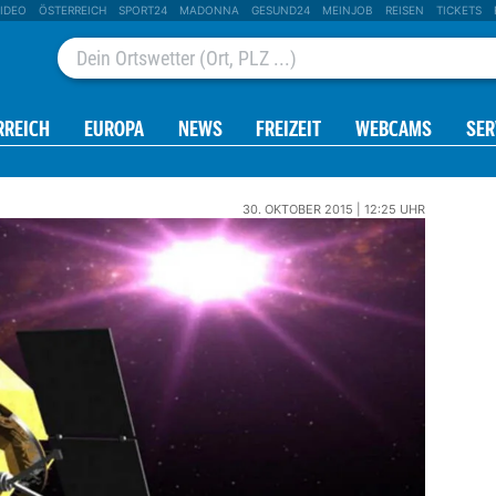
IDEO
ÖSTERREICH
SPORT24
MADONNA
GESUND24
MEINJOB
REISEN
TICKETS
RREICH
EUROPA
NEWS
FREIZEIT
WEBCAMS
SER
30. OKTOBER 2015 | 12:25 UHR