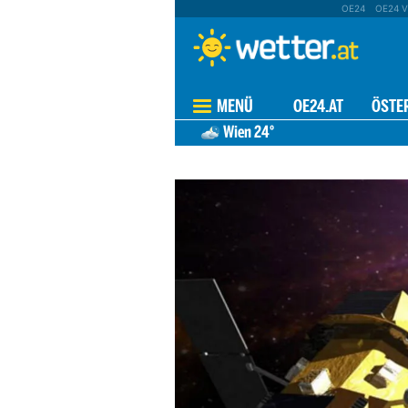
OE24
OE24 V
MENÜ
OE24.AT
ÖSTE
Wien
24°