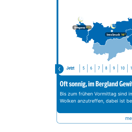
Bregenz
17°
Innsbruck
16°
Jetzt
10
5
6
7
8
9
Oft sonnig, im Bergland Gewi
Bis zum frühen Vormittag sind 
Wolken anzutreffen, dabei ist b
meh