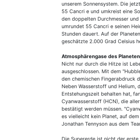
unserem Sonnensystem. Die jetzt
55 Cancri e und umkreist eine So
den doppelten Durchmesser und d
umrundet 55 Cancri e seinen Heim
Stunden dauert. Auf der Planete
geschätzte 2.000 Grad Celsius h
Atmosphärengase des Planeten 
Nicht nur durch die Hitze ist L
ausgeschlossen. Mit dem "Hubbl
den chemischen Fingerabdruck d
Neben Wasserstoff und Helium, di
Entstehungszeit behalten hat, fa
Cyanwasserstoff (HCN), die alle
bestätigt werden müssen. "Cyanwa
es vielleicht kein Planet, auf d
Jonathan Tennyson aus dem Tea
Die Supererde ist nicht der erste