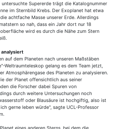
 untersuchte Supererde trägt die Katalognummer
nne im Sternbild Krebs. Der Exoplanet hat etwa
ie achtfache Masse unserer Erde. Allerdings
atstern so nah, dass ein Jahr dort nur 18
noberfläche wird es durch die Nähe zum Stern
eiß.
analysiert
eben auf dem Planeten nach unseren Maßstäben
e"-Weltraumteleskop gelang es dem Team jetzt,
er Atmosphärengase des Planeten zu analysieren.
e der Planet offensichtlich aus seiner
nden die Forscher dabei Spuren von
rdings durch weitere Untersuchungen noch
sserstoff oder Blausäure ist hochgiftig, also ist
em ich gerne leben würde", sagte UCL-Professor
m.
 Planet eines anderen Sterns, bei dem die