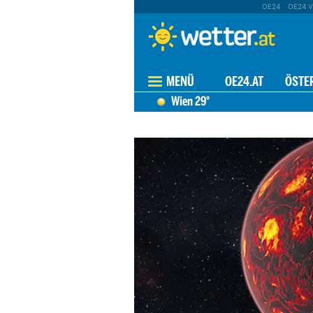
OE24
OE24 V
MENÜ
OE24.AT
ÖSTE
Wien
29°