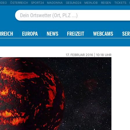
IDEO
ÖSTERREICH
SPORT24
MADONNA
GESUND24
MEINJOB
REISEN
TICKETS
RREICH
EUROPA
NEWS
FREIZEIT
WEBCAMS
SER
17. FEBRUAR 2016 | 10:18 UHR