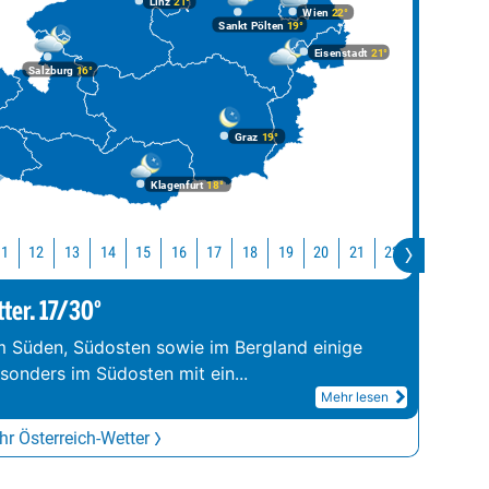
Linz
21°
Wien
22°
Sankt Pölten
19°
Eisenstadt
21°
Salzburg
16°
Graz
19°
Klagenfurt
18°
11
12
13
14
15
16
17
18
19
20
21
22
23
0
tter. 17/30°
im Süden, Südosten sowie im Bergland einige
esonders im Südosten mit ein
...
Mehr lesen
r Österreich-Wetter