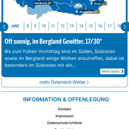
Innsbruck
20°
Graz
22°
Klagenfurt
21°
Jetzt
10
11
12
13
14
15
16
17
18
1
8
9
Oft sonnig, im Bergland Gewitter. 17/30°
Bis zum frühen Vormittag sind im Süden, Südosten
sowie im Bergland einige Wolken anzutreffen, dabei ist
besonders im Südosten mit ein
...
Mehr lesen
mehr Österreich-Wetter
INFORMATION & OFFENLEGUNG
Kontakt
Impressum
Datenschutzrichtlinie