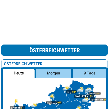
ÖSTERREICHWETTER
ÖSTERREICH WETTER
Morgen
9 Tage
Heute
Linz
24°
Wien
24°
Sankt Pölten
22°
Eisenstadt
24°
Salzburg
22°
Bregenz
21°