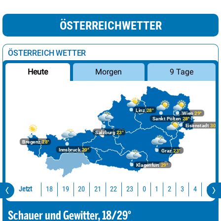
ÖSTERREICHWETTER
ÖSTERREICH WETTER
Morgen
9 Tage
Heute
Linz
28°
Wien
29°
Sankt Pölten
28°
Eisenstadt
30°
Salzburg
23°
Bregenz
28°
Innsbruck
20°
Graz
23°
Klagenfurt
29°
Jetzt
18
19
20
21
22
23
0
1
2
3
4
5
Schauer und Gewitter, 18/29°