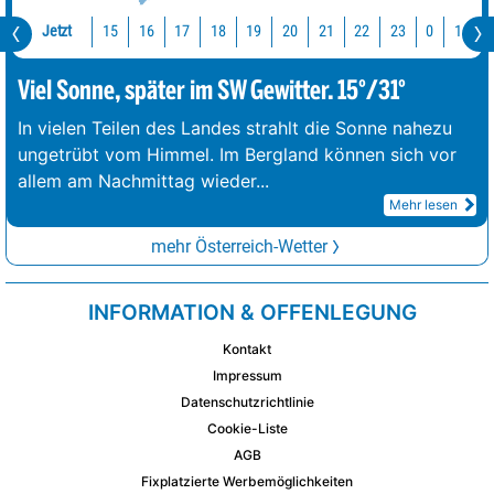
Jetzt
15
16
17
18
19
20
21
22
23
0
1
2
Viel Sonne, später im SW Gewitter. 15°/31°
In vielen Teilen des Landes strahlt die Sonne nahezu
ungetrübt vom Himmel. Im Bergland können sich vor
allem am Nachmittag wieder
...
Mehr lesen
mehr Österreich-Wetter
INFORMATION & OFFENLEGUNG
Kontakt
Impressum
Datenschutzrichtlinie
Cookie-Liste
AGB
Fixplatzierte Werbemöglichkeiten