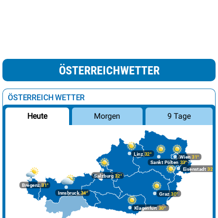
ÖSTERREICHWETTER
ÖSTERREICH WETTER
Morgen
9 Tage
Heute
Linz
32°
Wien
31°
Sankt Pölten
33°
Eisenstadt
32°
Salzburg
32°
Bregenz
31°
Innsbruck
34°
Graz
30°
Klagenfurt
30°