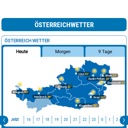
ÖSTERREICHWETTER
ÖSTERREICH WETTER
Morgen
9 Tage
Heute
Linz
33°
Wien
31°
Sankt Pölten
33°
Eisenstadt
33°
Salzburg
32°
Bregenz
34°
Innsbruck
34°
Graz
30°
Klagenfurt
32°
Jetzt
16
17
18
19
20
21
22
23
0
1
2
3