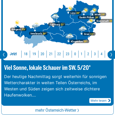
Linz
28°
Wien
29°
Sankt Pölten
28°
Eisenstadt
30°
Salzburg
23°
Bregenz
28°
Innsbruck
20°
Graz
23°
Klagenfurt
29°
Jetzt
18
19
20
21
22
23
0
1
2
3
4
5
Viel Sonne, lokale Schauer im SW. 5/20°
Der heutige Nachmittag sorgt weiterhin für sonnigen
Wettercharakter in weiten Teilen Österreichs, im
Westen und Süden zeigen sich zeitweise dichtere
Haufenwolken.
...
Mehr lesen
mehr Österreich-Wetter