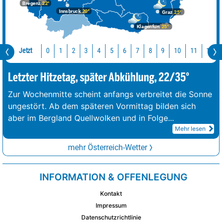
Bregenz
22°
Innsbruck
20°
Graz
25°
Klagenfurt
25°
Jetzt
10
11
12
0
1
2
3
4
5
6
7
8
9
Letzter Hitzetag, später Abkühlung, 22/35°
Zur Wochenmitte scheint anfangs verbreitet die Sonne
ungestört. Ab dem späteren Vormittag bilden sich
aber im Bergland Quellwolken und in Folge
...
Mehr lesen
mehr Österreich-Wetter
INFORMATION & OFFENLEGUNG
Kontakt
Impressum
Datenschutzrichtlinie