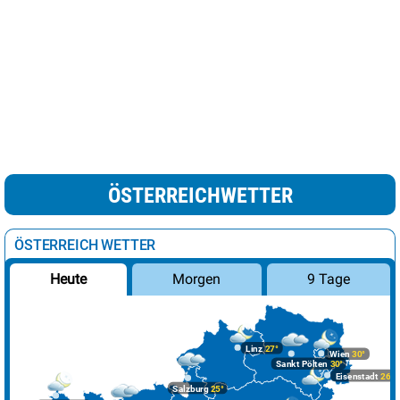
ÖSTERREICHWETTER
ÖSTERREICH WETTER
Morgen
9 Tage
Heute
Linz
27°
Wien
30°
Sankt Pölten
30°
Eisenstadt
26°
Salzburg
25°