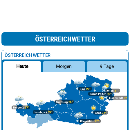
ÖSTERREICHWETTER
ÖSTERREICH WETTER
Morgen
9 Tage
Heute
Linz
27°
Wien
31°
Sankt Pölten
29°
Eisenstadt
32°
Salzburg
26°
Bregenz
27°
Innsbruck
22°
Graz
34°
Klagenfurt
27°