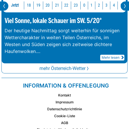
Jetzt
18
19
20
21
22
23
0
1
2
3
4
5
Viel Sonne, lokale Schauer im SW. 5/20°
Der heutige Nachmittag sorgt weiterhin für sonnigen
Wettercharakter in weiten Teilen Österreichs, im
Westen und Süden zeigen sich zeitweise dichtere
Haufenwolken.
...
Mehr lesen
mehr Österreich-Wetter
INFORMATION & OFFENLEGUNG
Kontakt
Impressum
Datenschutzrichtlinie
Cookie-Liste
AGB