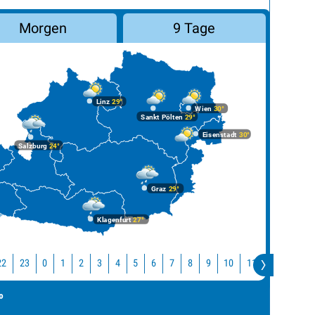
Morgen
9 Tage
Linz
29°
Wien
30°
Sankt Pölten
29°
Eisenstadt
30°
Salzburg
24°
Graz
29°
Klagenfurt
27°
22
23
10
11
12
13
0
1
2
3
4
5
6
7
8
9
°