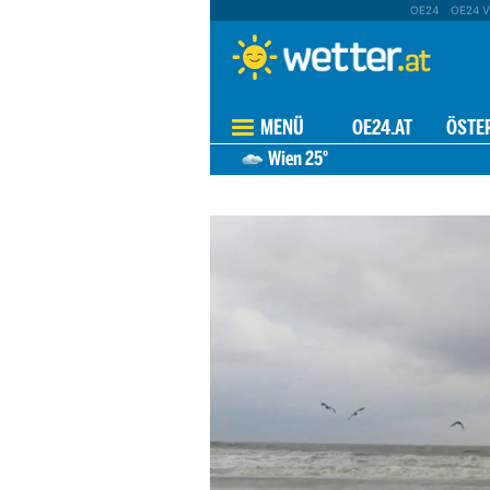
OE24
OE24 V
MENÜ
OE24.AT
ÖSTE
Wien
25°