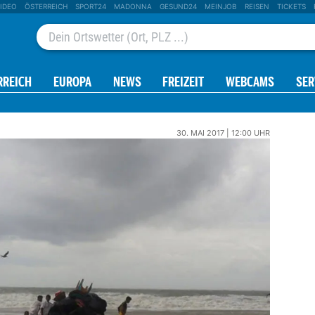
IDEO
ÖSTERREICH
SPORT24
MADONNA
GESUND24
MEINJOB
REISEN
TICKETS
RREICH
EUROPA
NEWS
FREIZEIT
WEBCAMS
SER
30. MAI 2017 | 12:00 UHR