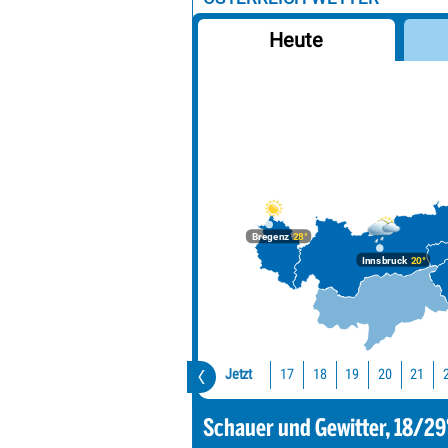
Heute
Bregenz
28°
Innsbruck
20°
Jetzt
17
18
19
20
21
Schauer und Gewitter, 18/29