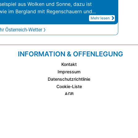
elspiel aus Wolken und Sonne, dazu ist
wie im Bergland mit Regenschauern und
...
Mehr lesen
r Österreich-Wetter
INFORMATION & OFFENLEGUNG
Kontakt
Impressum
Datenschutzrichtlinie
Cookie-Liste
AGB
Fixplatzierte Werbemöglichkeiten
AGB für Werbeeinschaltungen
wetter.at Partner (Messstation & WetterCam)
Cookie Einstellungen und Widerruf