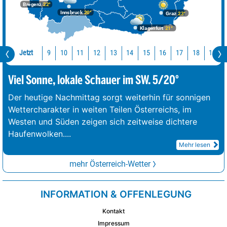
Bregenz
22°
Innsbruck
20°
Graz
23°
Klagenfurt
21°
Jetzt
10
11
12
13
14
15
16
17
18
19
9
Viel Sonne, lokale Schauer im SW. 5/20°
Der heutige Nachmittag sorgt weiterhin für sonnigen
Wettercharakter in weiten Teilen Österreichs, im
Westen und Süden zeigen sich zeitweise dichtere
Haufenwolken.
...
Mehr lesen
mehr Österreich-Wetter
INFORMATION & OFFENLEGUNG
Kontakt
Impressum