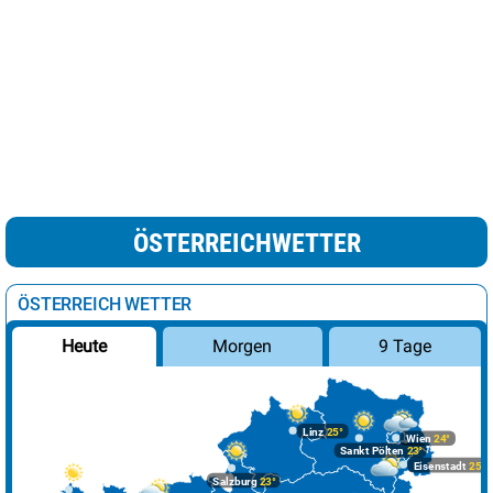
ÖSTERREICHWETTER
ÖSTERREICH WETTER
Morgen
9 Tage
Heute
Linz
25°
Wien
24°
Sankt Pölten
23°
Eisenstadt
25°
Salzburg
23°