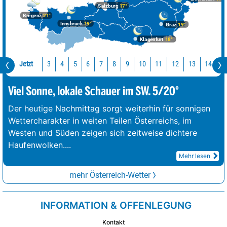
Salzburg
17°
Bregenz
21°
Innsbruck
19°
Graz
19°
Klagenfurt
18°
Jetzt
10
11
12
13
14
1
3
4
5
6
7
8
9
Viel Sonne, lokale Schauer im SW. 5/20°
Der heutige Nachmittag sorgt weiterhin für sonnigen
Wettercharakter in weiten Teilen Österreichs, im
Westen und Süden zeigen sich zeitweise dichtere
Haufenwolken.
...
Mehr lesen
mehr Österreich-Wetter
INFORMATION & OFFENLEGUNG
Kontakt