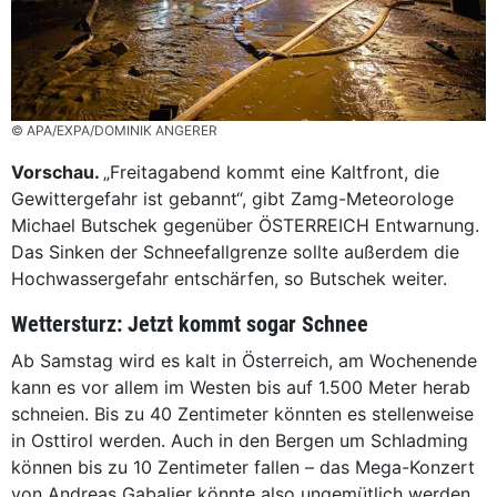
© APA/EXPA/DOMINIK ANGERER
Vorschau.
„Freitagabend kommt eine Kaltfront, die
Gewittergefahr ist gebannt“, gibt Zamg-Meteorologe
Michael Butschek gegenüber ÖSTERREICH Entwarnung.
Das Sinken der Schneefallgrenze sollte außerdem die
Hochwassergefahr entschärfen, so Butschek weiter.
Wettersturz
: Jetzt kommt sogar Schnee
Ab Samstag wird es kalt in Österreich, am Wochenende
kann es vor allem im Westen bis auf 1.500 Meter herab
schneien. Bis zu 40 Zentimeter könnten es stellenweise
in Osttirol werden. Auch in den Bergen um Schladming
können bis zu 10 Zentimeter fallen – das Mega-Konzert
von Andreas Gabalier könnte also ungemütlich werden.