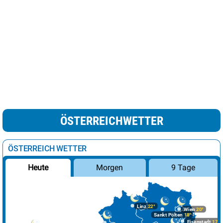
ÖSTERREICHWETTER
ÖSTERREICH WETTER
Morgen
9 Tage
Heute
Linz
22°
Wien
20°
Sankt Pölten
18°
Eisenstadt
17°