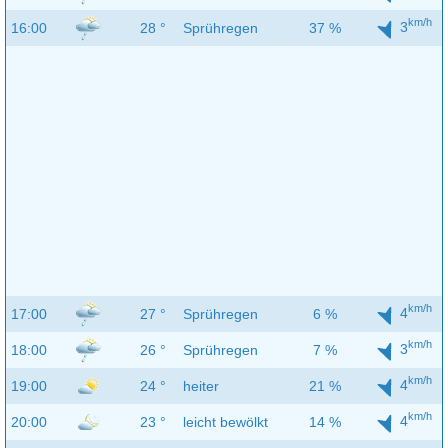
km/h
3
16:00
28 °
Sprühregen
37 %
km/h
4
17:00
27 °
Sprühregen
6 %
km/h
3
18:00
26 °
Sprühregen
7 %
km/h
4
19:00
24 °
heiter
21 %
km/h
4
20:00
23 °
leicht bewölkt
14 %