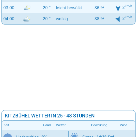
km/h
2
03:00
20 °
leicht bewölkt
36 %
km/h
2
04:00
20 °
wolkig
38 %
KITZBÜHEL WETTER IN 25 - 48 STUNDEN
Zeit
Grad
Wetter
Bewölkung
Wind