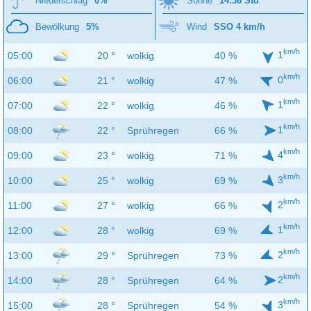
Niederschlag
0%
Sonne
14:38 Std
Bewölkung
5%
Wind
SSO 4 km/h
km/h
1
05:00
20 °
wolkig
40 %
km/h
0
06:00
21 °
wolkig
47 %
km/h
1
07:00
22 °
wolkig
46 %
km/h
1
08:00
22 °
Sprühregen
66 %
km/h
4
09:00
23 °
wolkig
71 %
km/h
3
10:00
25 °
wolkig
69 %
km/h
2
11:00
27 °
wolkig
66 %
km/h
1
12:00
28 °
wolkig
69 %
km/h
2
13:00
29 °
Sprühregen
73 %
km/h
2
14:00
28 °
Sprühregen
64 %
km/h
3
15:00
28 °
Sprühregen
54 %