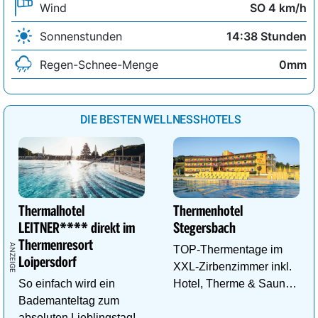
Wind
SO 4 km/h
Sonnenstunden
14:38 Stunden
Regen-Schnee-Menge
0mm
DIE BESTEN WELLNESSHOTELS
Thermalhotel
Thermenhotel
LEITNER**** direkt im
Stegersbach
Thermenresort
TOP-Thermentage im
Loipersdorf
XXL-Zirbenzimmer inkl.
So einfach wird ein
Hotel, Therme & Sauna
Bademanteltag zum
ab € 99,- p.P./N.
absoluten Lieblingstag!