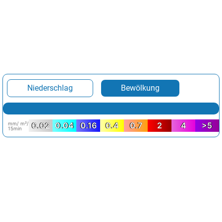
Niederschlag
Bewölkung
mm/ m²/
0.02
0.04
0.16
0.4
0.7
2
4
>5
15min