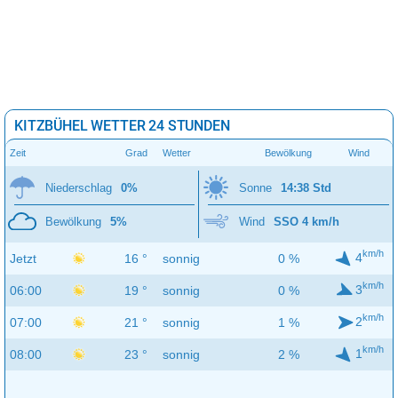
KITZBÜHEL WETTER 24 STUNDEN
Zeit
Grad
Wetter
Bewölkung
Wind
Niederschlag
0%
Sonne
14:38 Std
Bewölkung
5%
Wind
SSO 4 km/h
km/h
4
Jetzt
16 °
sonnig
0 %
km/h
3
06:00
19 °
sonnig
0 %
km/h
2
07:00
21 °
sonnig
1 %
km/h
1
08:00
23 °
sonnig
2 %