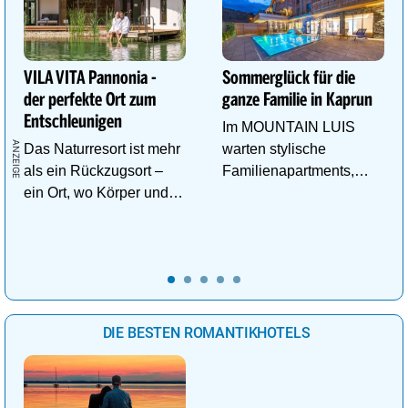
VILA VITA Pannonia -
Sommerglück für die
der perfekte Ort zum
ganze Familie in Kaprun
Entschleunigen
Im MOUNTAIN LUIS
Das Naturresort ist mehr
warten stylische
als ein Rückzugsort –
Familienapartments,
ein Ort, wo Körper und
Pool & vieles mehr auf
Geist neue Energie
die ganze Familie!
tanken.
DIE BESTEN ROMANTIKHOTELS