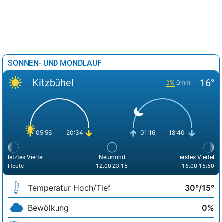
SONNEN- UND MONDLAUF
Kitzbühel
16°
0%
0mm
05:56
20:34
01:16
18:40
letztes Viertel
Neumond
erstes Viertel
Heute
12.08 23:15
16.08 15:50
Temperatur Hoch/Tief
30°/15°
Bewölkung
0%