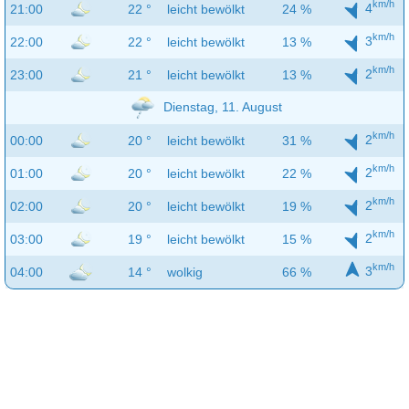
km/h
4
21:00
22 °
leicht bewölkt
24 %
km/h
3
22:00
22 °
leicht bewölkt
13 %
km/h
2
23:00
21 °
leicht bewölkt
13 %
Dienstag, 11. August
km/h
2
00:00
20 °
leicht bewölkt
31 %
km/h
2
01:00
20 °
leicht bewölkt
22 %
km/h
2
02:00
20 °
leicht bewölkt
19 %
km/h
2
03:00
19 °
leicht bewölkt
15 %
km/h
3
04:00
14 °
wolkig
66 %