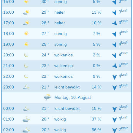
3
15:00
30 °
sonnig
5 %
km/h
3
16:00
29 °
heiter
13 %
km/h
3
17:00
28 °
heiter
10 %
km/h
4
18:00
27 °
sonnig
7 %
km/h
4
19:00
25 °
sonnig
5 %
km/h
4
20:00
24 °
wolkenlos
2 %
km/h
5
21:00
23 °
wolkenlos
0 %
km/h
4
22:00
22 °
wolkenlos
9 %
km/h
3
23:00
21 °
leicht bewölkt
14 %
Montag, 10. August
km/h
2
00:00
21 °
leicht bewölkt
18 %
km/h
3
01:00
20 °
wolkig
37 %
km/h
2
02:00
20 °
wolkig
56 %