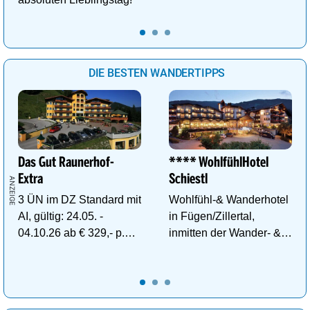
DIE BESTEN WANDERTIPPS
Das Gut Raunerhof-
**** WohlfühlHotel
Extra
Schiestl
3 ÜN im DZ Standard mit
Wohlfühl-& Wanderhotel
AI, gültig: 24.05. -
in Fügen/Zillertal,
04.10.26 ab € 329,- p.P.
inmitten der Wander- &
inkl. Gratis Dachstein-
Skigebiete Spieljoch und
Sommercard.
Hochfügen