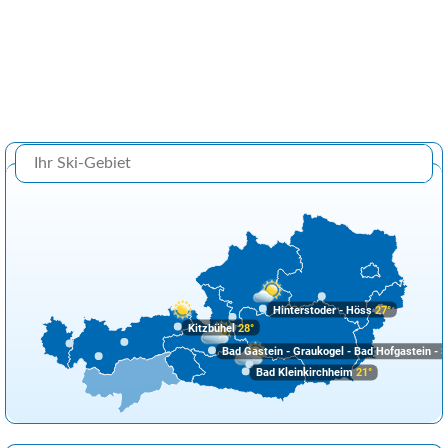
Hinterstoder - Höss
27°
Kitzbühel
28°
Bad Gastein - Graukogel - Bad Hofgastein - S
Bad Kleinkirchheim
21°