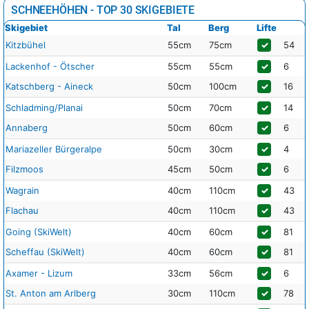
SCHNEEHÖHEN - TOP 30 SKIGEBIETE
Skigebiet
Tal
Berg
Lifte
Kitzbühel
55cm
75cm
✓
54
Lackenhof - Ötscher
55cm
55cm
✓
6
Katschberg - Aineck
50cm
100cm
✓
16
Schladming/Planai
50cm
70cm
✓
14
Annaberg
50cm
60cm
✓
6
Mariazeller Bürgeralpe
50cm
30cm
✓
4
Filzmoos
45cm
50cm
✓
6
Wagrain
40cm
110cm
✓
43
Flachau
40cm
110cm
✓
43
Going (SkiWelt)
40cm
60cm
✓
81
Scheffau (SkiWelt)
40cm
60cm
✓
81
Axamer - Lizum
33cm
56cm
✓
6
St. Anton am Arlberg
30cm
110cm
✓
78