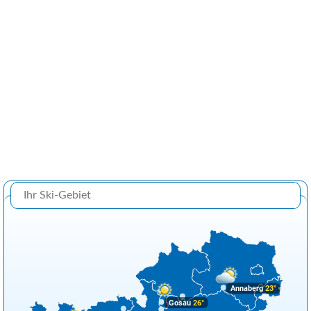
Annaberg
23°
Gosau
26°