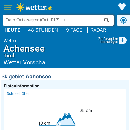
HEUTE
48 STUNDEN
9 TAGE
RADAR
+
Zu Favoriten
hinzufügen
Achensee
Tirol
Skigebiet
Achensee
Pisteninformation
Schneehöhen
25
cm
10
cm