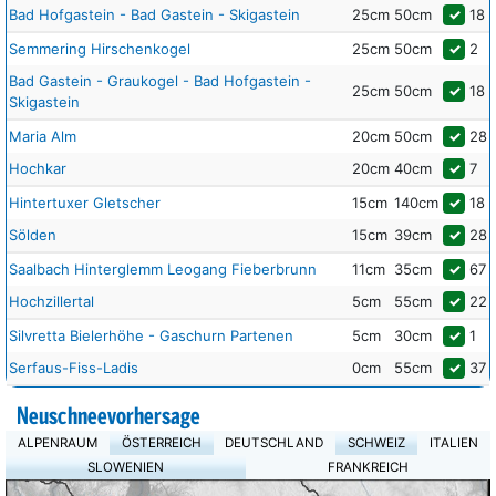
Bad Hofgastein - Bad Gastein - Skigastein
25cm
50cm
✓
18
Semmering Hirschenkogel
25cm
50cm
✓
2
Bad Gastein - Graukogel - Bad Hofgastein -
25cm
50cm
✓
18
Skigastein
Maria Alm
20cm
50cm
✓
28
Hochkar
20cm
40cm
✓
7
Hintertuxer Gletscher
15cm
140cm
✓
18
Sölden
15cm
39cm
✓
28
Saalbach Hinterglemm Leogang Fieberbrunn
11cm
35cm
✓
67
Hochzillertal
5cm
55cm
✓
22
Silvretta Bielerhöhe - Gaschurn Partenen
5cm
30cm
✓
1
Serfaus-Fiss-Ladis
0cm
55cm
✓
37
Neuschneevorhersage
ALPENRAUM
ÖSTERREICH
DEUTSCHLAND
SCHWEIZ
ITALIEN
SLOWENIEN
FRANKREICH