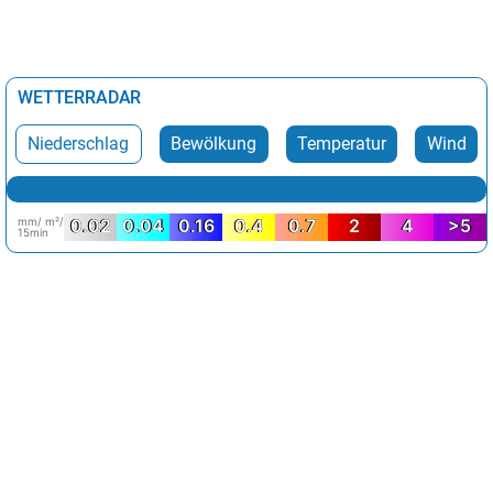
WETTERRADAR
Niederschlag
Bewölkung
Temperatur
Wind
mm/ m²/
0.02
0.04
0.16
0.4
0.7
2
4
>5
15min