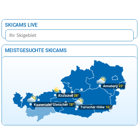
SKICAMS LIVE
MEISTGESUCHTE SKICAMS
Annaberg
23°
Kitzbühel
28°
Kaunertaler Gletscher
18°
Turracher Höhe
16°