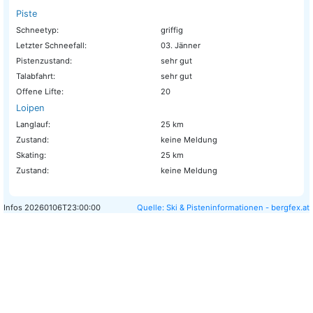
Piste
Schneetyp:
griffig
Letzter Schneefall:
03. Jänner
Pistenzustand:
sehr gut
Talabfahrt:
sehr gut
Offene Lifte:
20
Loipen
Langlauf:
25 km
Zustand:
keine Meldung
Skating:
25 km
Zustand:
keine Meldung
Infos
20260106T23:00:00
Quelle: Ski & Pisteninformationen - bergfex.at