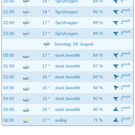
4
20:00
18 °
Sprühregen
84 %
km/h
4
21:00
18 °
Sprühregen
86 %
km/h
3
22:00
17 °
Sprühregen
89 %
km/h
3
23:00
17 °
Sprühregen
88 %
Samstag, 08. August
km/h
3
00:00
17 °
stark bewölkt
84 %
km/h
3
01:00
17 °
stark bewölkt
87 %
km/h
2
02:00
16 °
stark bewölkt
89 %
km/h
1
03:00
15 °
stark bewölkt
94 %
km/h
1
04:00
15 °
stark bewölkt
92 %
km/h
1
05:00
16 °
stark bewölkt
90 %
km/h
1
06:00
17 °
wolkig
71 %