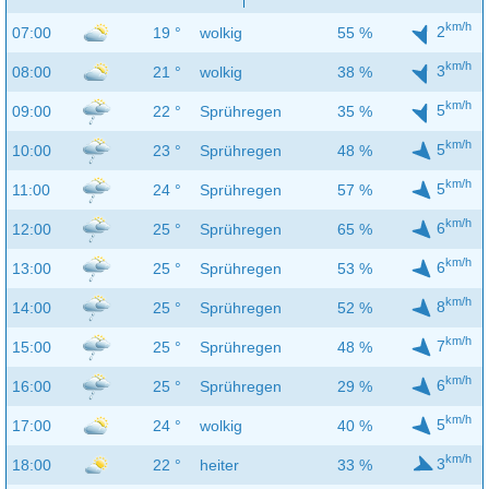
km/h
2
07:00
19 °
wolkig
55 %
km/h
3
08:00
21 °
wolkig
38 %
km/h
5
09:00
22 °
Sprühregen
35 %
km/h
5
10:00
23 °
Sprühregen
48 %
km/h
5
11:00
24 °
Sprühregen
57 %
km/h
6
12:00
25 °
Sprühregen
65 %
km/h
6
13:00
25 °
Sprühregen
53 %
km/h
8
14:00
25 °
Sprühregen
52 %
km/h
7
15:00
25 °
Sprühregen
48 %
km/h
6
16:00
25 °
Sprühregen
29 %
km/h
5
17:00
24 °
wolkig
40 %
km/h
3
18:00
22 °
heiter
33 %