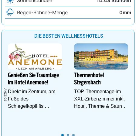
Sonnenstunden
14:43 Stunden
Regen-Schnee-Menge
0mm
DIE BESTEN WELLNESSHOTELS
Genießen Sie Traumtage
Thermenhotel
im Hotel Anemone!
Stegersbach
Direkt im Zentrum, am
TOP-Thermentage im
Fuße des
XXL-Zirbenzimmer inkl.
Schlegelkopflifts.
Hotel, Therme & Sauna
Traumhafte
ab € 99,- p.P./N.
Wellnessanlage!