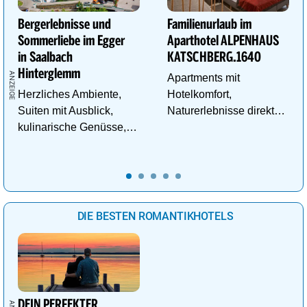
Bergerlebnisse und
Familienurlaub im
Sommerliebe im Egger
Aparthotel ALPENHAUS
in Saalbach
KATSCHBERG.1640
Hinterglemm
Apartments mit
Herzliches Ambiente,
Hotelkomfort,
Suiten mit Ausblick,
Naturerlebnisse direkt
kulinarische Genüsse,
vor der Tür und
Wasserwelt in
Abenteuer für kleine
Panoramalage u.v.m.
Entdecker.
DIE BESTEN ROMANTIKHOTELS
DEIN PERFEKTER