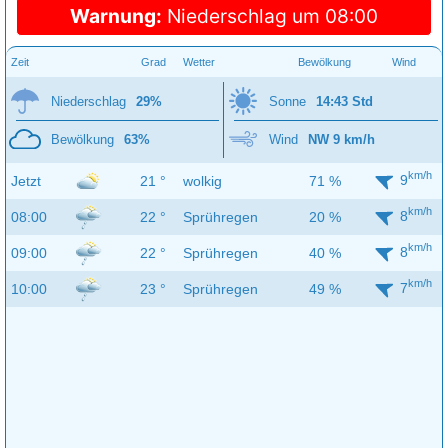
Warnung:
Niederschlag um 08:00
Zeit
Grad
Wetter
Bewölkung
Wind
Niederschlag
29%
Sonne
14:43 Std
Bewölkung
63%
Wind
NW 9 km/h
km/h
9
Jetzt
21 °
wolkig
71 %
km/h
8
08:00
22 °
Sprühregen
20 %
km/h
8
09:00
22 °
Sprühregen
40 %
km/h
7
10:00
23 °
Sprühregen
49 %