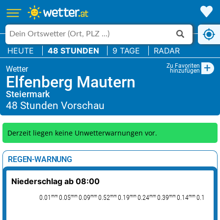
HEUTE
48 STUNDEN
9 TAGE
RADAR
+
Zu Favoriten
hinzufügen
Elfenberg Mautern
Steiermark
Derzeit liegen keine Unwetterwarnungen vor.
REGEN-WARNUNG
Niederschlag ab 08:00
mm
mm
mm
mm
mm
mm
mm
mm
mm
0.01
0.05
0.09
0.52
0.19
0.24
0.39
0.14
0.17
0