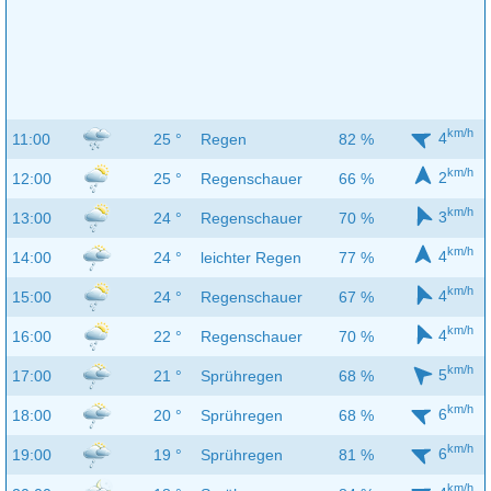
km/h
4
11:00
25 °
Regen
82 %
km/h
2
12:00
25 °
Regenschauer
66 %
km/h
3
13:00
24 °
Regenschauer
70 %
km/h
4
14:00
24 °
leichter Regen
77 %
km/h
4
15:00
24 °
Regenschauer
67 %
km/h
4
16:00
22 °
Regenschauer
70 %
km/h
5
17:00
21 °
Sprühregen
68 %
km/h
6
18:00
20 °
Sprühregen
68 %
km/h
6
19:00
19 °
Sprühregen
81 %
km/h