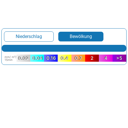
Niederschlag
Bewölkung
mm/ m²/
0.02
0.04
0.16
0.4
0.7
2
4
>5
15min