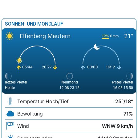
SONNEN- UND MONDLAUF
Elfenberg Mautern
21°
12%
0mm
05:44
20:27
00:00
16:12
letztes Viertel
Neumond
erstes Viertel
Heute
12.08 23:15
16.08 15:50
Temperatur Hoch/Tief
25°/18°
Bewölkung
71%
Wind
WNW 9 km/h