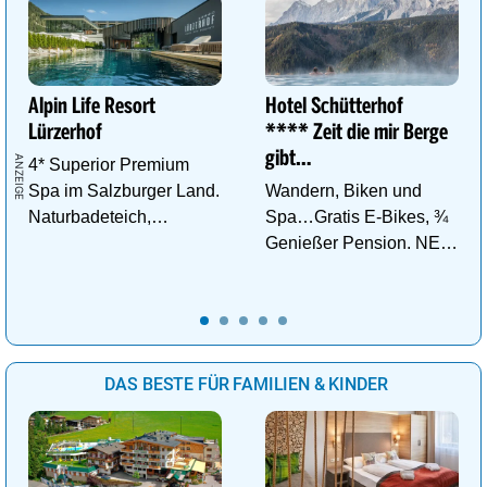
Alpin Life Resort
Hotel Schütterhof
Lürzerhof
**** Zeit die mir Berge
gibt…
4* Superior Premium
Spa im Salzburger Land.
Wandern, Biken und
Naturbadeteich,
Spa…Gratis E-Bikes, ¾
Eventsauna, Gourmet
Genießer Pension. NEU:
und Wein.
DZ Deluxe – ab sofort
buchbar!
DAS BESTE FÜR FAMILIEN & KINDER