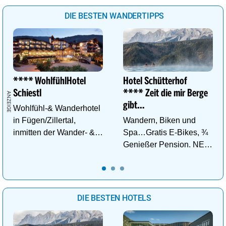
DIE BESTEN WANDERTIPPS
**** WohlfühlHotel
Hotel Schütterhof
Schiestl
**** Zeit die mir Berge
gibt…
Wohlfühl-& Wanderhotel
in Fügen/Zillertal,
Wandern, Biken und
inmitten der Wander- &
Spa…Gratis E-Bikes, ¾
Skigebiete Spieljoch und
Genießer Pension. NEU:
Hochfügen
DZ Deluxe – ab sofort
buchbar!
DIE BESTEN HOTELS