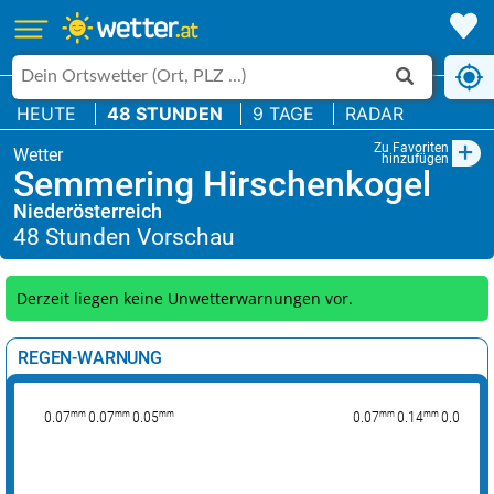
HEUTE
48 STUNDEN
9 TAGE
RADAR
+
Zu Favoriten
hinzufügen
Semmering Hirschenkogel
Niederösterreich
Derzeit liegen keine Unwetterwarnungen vor.
REGEN-WARNUNG
mm
mm
mm
mm
mm
mm
0.07
0.07
0.05
0.07
0.14
0.06
0