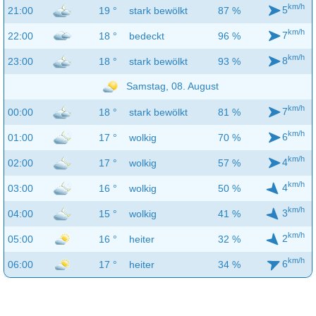
km/h
5
21:00
19 °
stark bewölkt
87 %
km/h
7
22:00
18 °
bedeckt
96 %
km/h
8
23:00
18 °
stark bewölkt
93 %
Samstag, 08. August
km/h
7
00:00
18 °
stark bewölkt
81 %
km/h
6
01:00
17 °
wolkig
70 %
km/h
4
02:00
17 °
wolkig
57 %
km/h
4
03:00
16 °
wolkig
50 %
km/h
3
04:00
15 °
wolkig
41 %
km/h
2
05:00
16 °
heiter
32 %
km/h
6
06:00
17 °
heiter
34 %