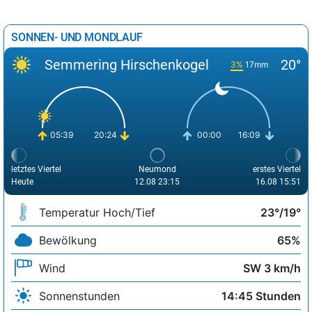
SONNEN- UND MONDLAUF
Semmering Hirschenkogel
20°
3%
17mm
05:39
20:24
00:00
16:09
letztes Viertel
Neumond
erstes Viertel
Heute
12.08 23:15
16.08 15:51
Temperatur Hoch/Tief
23°/19°
Bewölkung
65%
Wind
SW 3 km/h
Sonnenstunden
14:45 Stunden