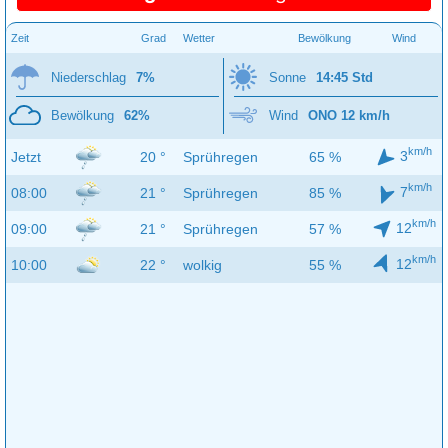
Zeit
Grad
Wetter
Bewölkung
Wind
Niederschlag
7%
Sonne
14:45 Std
Bewölkung
62%
Wind
ONO 12 km/h
km/h
3
Jetzt
20 °
Sprühregen
65 %
km/h
7
08:00
21 °
Sprühregen
85 %
km/h
12
09:00
21 °
Sprühregen
57 %
km/h
12
10:00
22 °
wolkig
55 %