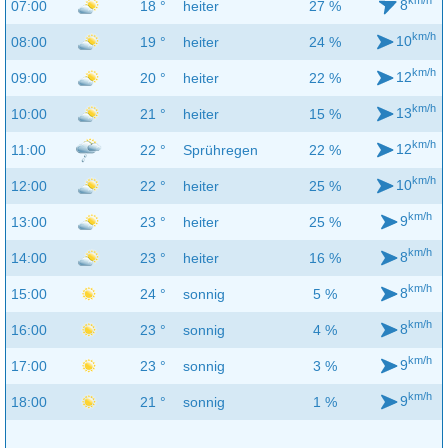
km/h
8
07:00
18 °
heiter
27 %
km/h
10
08:00
19 °
heiter
24 %
km/h
12
09:00
20 °
heiter
22 %
km/h
13
10:00
21 °
heiter
15 %
km/h
12
11:00
22 °
Sprühregen
22 %
km/h
10
12:00
22 °
heiter
25 %
km/h
9
13:00
23 °
heiter
25 %
km/h
8
14:00
23 °
heiter
16 %
km/h
8
15:00
24 °
sonnig
5 %
km/h
8
16:00
23 °
sonnig
4 %
km/h
9
17:00
23 °
sonnig
3 %
km/h
9
18:00
21 °
sonnig
1 %