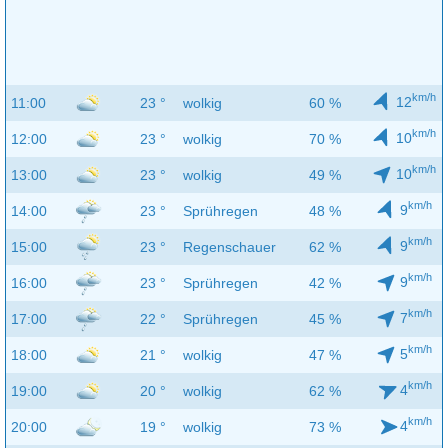
km/h
12
11:00
23 °
wolkig
60 %
km/h
10
12:00
23 °
wolkig
70 %
km/h
10
13:00
23 °
wolkig
49 %
km/h
9
14:00
23 °
Sprühregen
48 %
km/h
9
15:00
23 °
Regenschauer
62 %
km/h
9
16:00
23 °
Sprühregen
42 %
km/h
7
17:00
22 °
Sprühregen
45 %
km/h
5
18:00
21 °
wolkig
47 %
km/h
4
19:00
20 °
wolkig
62 %
km/h
4
20:00
19 °
wolkig
73 %