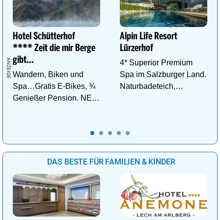
Hotel Schütterhof
Alpin Life Resort
**** Zeit die mir Berge
Lürzerhof
gibt…
4* Superior Premium
Wandern, Biken und
Spa im Salzburger Land.
Spa…Gratis E-Bikes, ¾
Naturbadeteich,
Genießer Pension. NEU:
Eventsauna, Gourmet
DZ Deluxe – ab sofort
und Wein.
buchbar!
DAS BESTE FÜR FAMILIEN & KINDER