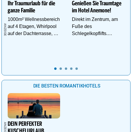
Ihr Traumurlaub für die
Genießen Sie Traumtage
ganze Familie
im Hotel Anemone!
1000m² Wellnessbereich
Direkt im Zentrum, am
auf 4 Etagen, Whirlpool
Fuße des
auf der Dachterrasse, 4
Schlegelkopflifts.
ThemenSaunen
Traumhafte
Wellnessanlage!
DIE BESTEN ROMANTIKHOTELS
DEIN PERFEKTER
KUSCHELURLAUB