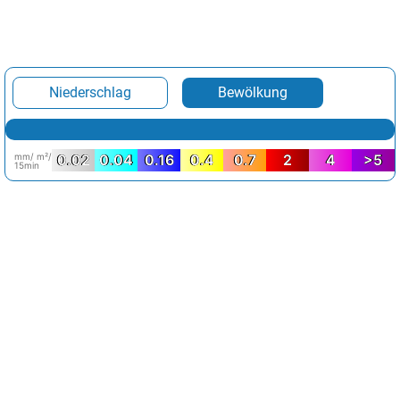
Niederschlag
Bewölkung
mm/ m²/
0.02
0.04
0.16
0.4
0.7
2
4
>5
15min