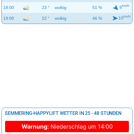
km/h
6
18:00
23 °
wolkig
51 %
km/h
10
19:00
22 °
wolkig
46 %
SEMMERING-HAPPYLIFT WETTER IN 25 - 48 STUNDEN
Warnung:
Niederschlag um 14:00