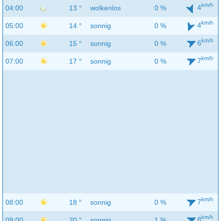
km/h
4
04:00
13 °
wolkenlos
0 %
km/h
4
05:00
14 °
sonnig
0 %
km/h
6
06:00
15 °
sonnig
0 %
km/h
7
07:00
17 °
sonnig
0 %
km/h
7
08:00
18 °
sonnig
0 %
km/h
8
09:00
20 °
sonnig
1 %