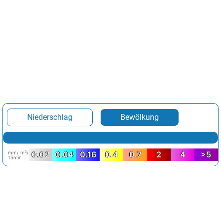
Niederschlag
Bewölkung
mm/ m²/
0.02
0.04
0.16
0.4
0.7
2
4
>5
15min