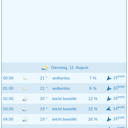
Dienstag, 11. August
km/h
15
00:00
21 °
wolkenlos
7 %
km/h
15
01:00
21 °
wolkenlos
6 %
km/h
16
02:00
20 °
leicht bewölkt
12 %
km/h
14
03:00
19 °
leicht bewölkt
22 %
km/h
15
04:00
19 °
leicht bewölkt
26 %
km/h