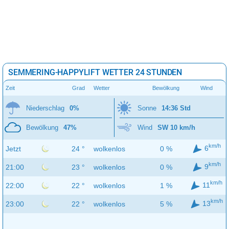
SEMMERING-HAPPYLIFT WETTER 24 STUNDEN
Zeit
Grad
Wetter
Bewölkung
Wind
Niederschlag
0%
Sonne
14:36 Std
Bewölkung
47%
Wind
SW 10 km/h
km/h
6
Jetzt
24 °
wolkenlos
0 %
km/h
9
21:00
23 °
wolkenlos
0 %
km/h
11
22:00
22 °
wolkenlos
1 %
km/h
13
23:00
22 °
wolkenlos
5 %