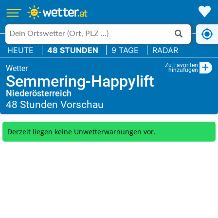
HEUTE
48 STUNDEN
9 TAGE
RADAR
+
Zu Favoriten
hinzufügen
Semmering-Happylift
Niederösterreich
Derzeit liegen keine Unwetterwarnungen vor.