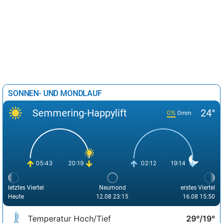
SONNEN- UND MONDLAUF
Semmering-Happylift
24°
0%
0mm
05:43
20:19
02:12
19:14
letztes Viertel
Neumond
erstes Viertel
Heute
12.08 23:15
16.08 15:50
Temperatur Hoch/Tief
29°/19°