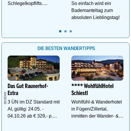
Schlegelkopflifts.
So einfach wird ein
Traumhafte
Bademanteltag zum
Wellnessanlage!
absoluten Lieblingstag!
DIE BESTEN WANDERTIPPS
Das Gut Raunerhof-
**** WohlfühlHotel
Extra
Schiestl
3 ÜN im DZ Standard mit
Wohlfühl-& Wanderhotel
AI, gültig: 24.05. -
in Fügen/Zillertal,
04.10.26 ab € 329,- p.P.
inmitten der Wander- &
inkl. Gratis Dachstein-
Skigebiete Spieljoch und
Sommercard.
Hochfügen