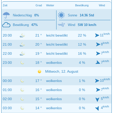
Zeit
Grad
Wetter
Bewölkung
Wind
Niederschlag
0%
Sonne
14:36 Std
Bewölkung
47%
Wind
SW 10 km/h
km/h
11
20:00
21 °
leicht bewölkt
22 %
km/h
8
21:00
20 °
leicht bewölkt
12 %
km/h
7
22:00
19 °
leicht bewölkt
16 %
km/h
7
23:00
18 °
wolkenlos
4 %
Mittwoch, 12. August
km/h
10
00:00
17 °
wolkenlos
1 %
km/h
7
01:00
16 °
wolkenlos
0 %
km/h
5
02:00
15 °
wolkenlos
0 %
km/h
4
03:00
14 °
wolkenlos
0 %