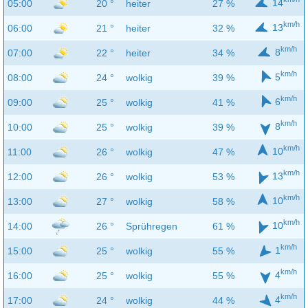
14
05:00
20 °
heiter
27 %
km/h
13
06:00
21 °
heiter
32 %
km/h
8
07:00
22 °
heiter
34 %
km/h
5
08:00
24 °
wolkig
39 %
km/h
6
09:00
25 °
wolkig
41 %
km/h
8
10:00
25 °
wolkig
39 %
km/h
10
11:00
26 °
wolkig
47 %
km/h
13
12:00
26 °
wolkig
53 %
km/h
10
13:00
27 °
wolkig
58 %
km/h
10
14:00
26 °
Sprühregen
61 %
km/h
1
15:00
25 °
wolkig
55 %
km/h
4
16:00
25 °
wolkig
55 %
km/h
4
17:00
24 °
wolkig
44 %