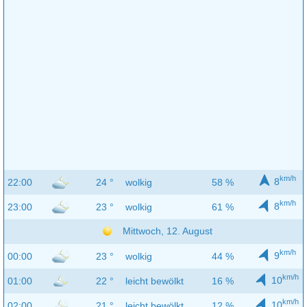
km/h
8
22:00
24 °
wolkig
58 %
km/h
8
23:00
23 °
wolkig
61 %
Mittwoch, 12. August
km/h
9
00:00
23 °
wolkig
44 %
km/h
10
01:00
22 °
leicht bewölkt
16 %
km/h
10
02:00
21 °
leicht bewölkt
12 %