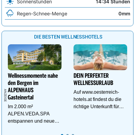
Sonnenstunden
14:34 Stunden
Regen-Schnee-Menge
0mm
DIE BESTEN WELLNESSHOTELS
Wellnessmomente nahe
DEIN PERFEKTER
den Bergen im
WELLNESSURLAUB
ALPENHAUS
Auf www.oesterreich-
Gasteinertal
hotels.at findest du die
Im 2.000 m²
richtige Unterkunft für
ALPEN.VEDA.SPA
deinen perfekten
entspannen und neue
Wellnessurlaub!
Kraft im Tal der