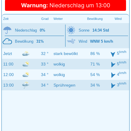
Warnung:
Niederschlag um 13:00
Zeit
Grad
Wetter
Bewölkung
Wind
Niederschlag
0%
Sonne
14:34 Std
Bewölkung
31%
Wind
WNW 5 km/h
km/h
5
Jetzt
32 °
stark bewölkt
86 %
km/h
5
11:00
33 °
wolkig
71 %
km/h
4
12:00
34 °
wolkig
54 %
km/h
3
13:00
34 °
Sprühregen
34 %