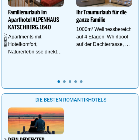
Familienurlaub im
Ihr Traumurlaub für die
Aparthotel ALPENHAUS
ganze Familie
KATSCHBERG.1640
1000m² Wellnessbereich
Apartments mit
auf 4 Etagen, Whirlpool
Hotelkomfort,
auf der Dachterrasse, 4
Naturerlebnisse direkt
ThemenSaunen
vor der Tür und
Abenteuer für kleine
Entdecker.
DIE BESTEN ROMANTIKHOTELS