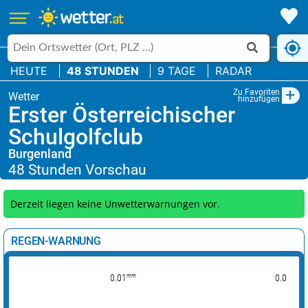
HEUTE
48 STUNDEN
9 TAGE
RADAR
+
Zu Favoriten
hinzufügen
Erster Österreichischer
Schulgolfclub
Burgenland
Derzeit liegen keine Unwetterwarnungen vor.
REGEN-WARNUNG
mm
mm
0.01
0.01