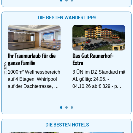
Gesundheit tanken.
DIE BESTEN WANDERTIPPS
Ihr Traumurlaub für die
Das Gut Raunerhof-
ganze Familie
Extra
1000m² Wellnessbereich
3 ÜN im DZ Standard mit
auf 4 Etagen, Whirlpool
AI, gültig: 24.05. -
auf der Dachterrasse, 4
04.10.26 ab € 329,- p.P.
ThemenSaunen
inkl. Gratis Dachstein-
Sommercard.
DIE BESTEN HOTELS