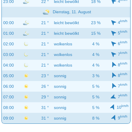
4
23:00
22 °
leicht bewölkt
18 %
Dienstag, 11. August
km/h
4
00:00
21 °
leicht bewölkt
23 %
km/h
5
01:00
21 °
leicht bewölkt
15 %
km/h
6
02:00
21 °
wolkenlos
4 %
km/h
7
03:00
21 °
wolkenlos
4 %
km/h
8
04:00
21 °
wolkenlos
4 %
km/h
8
05:00
23 °
sonnig
3 %
km/h
7
06:00
26 °
sonnig
5 %
km/h
7
07:00
29 °
sonnig
5 %
km/h
10
08:00
31 °
sonnig
5 %
km/h
9
09:00
31 °
sonnig
8 %