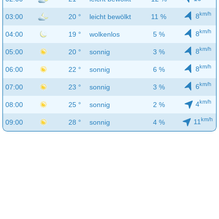
km/h
8
03:00
20 °
leicht bewölkt
11 %
km/h
8
04:00
19 °
wolkenlos
5 %
km/h
8
05:00
20 °
sonnig
3 %
km/h
8
06:00
22 °
sonnig
6 %
km/h
6
07:00
23 °
sonnig
3 %
km/h
4
08:00
25 °
sonnig
2 %
km/h
11
09:00
28 °
sonnig
4 %