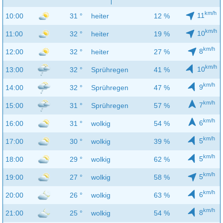
km/h
11
10:00
31 °
heiter
12 %
km/h
10
11:00
32 °
heiter
19 %
km/h
8
12:00
32 °
heiter
27 %
km/h
10
13:00
32 °
Sprühregen
41 %
km/h
9
14:00
32 °
Sprühregen
47 %
km/h
7
15:00
31 °
Sprühregen
57 %
km/h
6
16:00
31 °
wolkig
54 %
km/h
5
17:00
30 °
wolkig
39 %
km/h
5
18:00
29 °
wolkig
62 %
km/h
5
19:00
27 °
wolkig
58 %
km/h
6
20:00
26 °
wolkig
63 %
km/h
8
21:00
25 °
wolkig
54 %