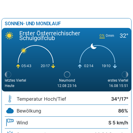
SONNEN- UND MONDLAUF
Erster Österreichischer
32°
0%
0mm
Schulgolfclub
05:43
20:17
02:14
19:10
letztes Viertel
Neumond
erstes Viertel
Heute
12.08 23:16
16.08 15:51
Temperatur Hoch/Tief
34°/17°
Bewölkung
86%
Wind
S 5 km/h