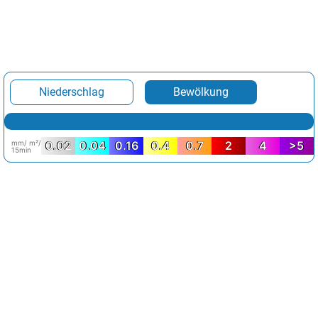
Niederschlag
Bewölkung
mm/ m²/
0.02
0.04
0.16
0.4
0.7
2
4
>5
15min