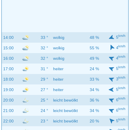
km/h
5
14:00
33 °
wolkig
48 %
km/h
4
15:00
32 °
wolkig
55 %
km/h
4
16:00
32 °
wolkig
49 %
km/h
5
17:00
31 °
heiter
24 %
km/h
3
18:00
29 °
heiter
33 %
km/h
5
19:00
27 °
heiter
34 %
km/h
6
20:00
25 °
leicht bewölkt
36 %
km/h
6
21:00
24 °
leicht bewölkt
34 %
km/h
5
22:00
23 °
leicht bewölkt
20 %
km/h