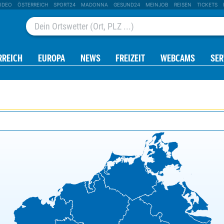
IDEO
ÖSTERREICH
SPORT24
MADONNA
GESUND24
MEINJOB
REISEN
TICKETS
RREICH
EUROPA
NEWS
FREIZEIT
WEBCAMS
SER