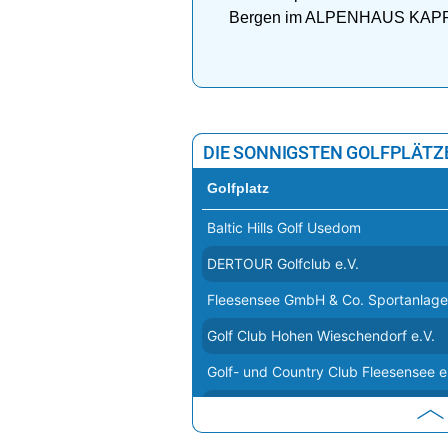
Bergen im ALPENHAUS KA
DIE SONNIGSTEN GOLFPLÄTZ
Golfplatz
Baltic Hills Golf Usedom
DERTOUR Golfclub e.V.
Fleesensee GmbH & Co. Sportanlag
Golf Club Hohen Wieschendorf e.V.
Golf- und Country Club Fleesensee e
Golfanlage Warnemünde
"Golfclub ""Zum Fischland"" e.V."