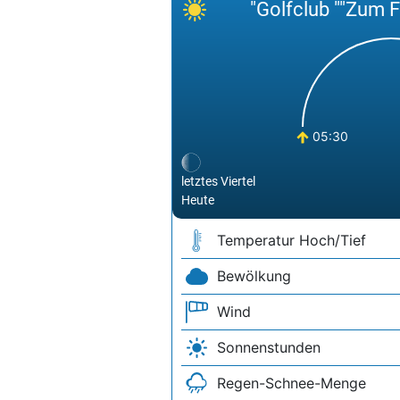
"Golfclub ""Zum Fi
WINSTONgolf GmbH
05:30
letztes Viertel
Heute
Temperatur Hoch/Tief
Bewölkung
Wind
Sonnenstunden
Regen-Schnee-Menge