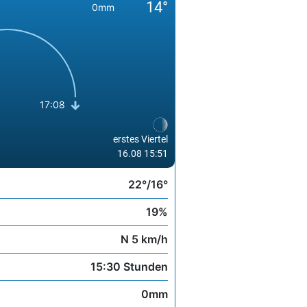
14°
0mm
12°
7 km/h
17:08
erstes Viertel
16.08 15:51
22°/16°
19%
N 5 km/h
15:30 Stunden
0mm