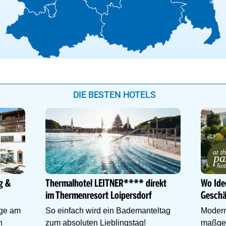
DIE BESTEN HOTELS
g &
Thermalhotel LEITNER**** direkt
Wo Ide
im Thermenresort Loipersdorf
Geschä
age am
So einfach wird ein Bademanteltag
Moder
n
zum absoluten Lieblingstag!
maßges