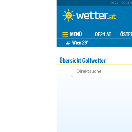
OE24
OE24 V
MENÜ
OE24.AT
ÖSTE
Wien
29°
Übersicht Golfwetter