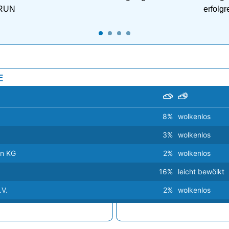
PRUN
erfolg
E
8%
wolkenlos
3%
wolkenlos
en KG
2%
wolkenlos
16%
leicht bewölkt
.V.
2%
wolkenlos
19%
leicht bewölkt
19%
leicht bewölkt