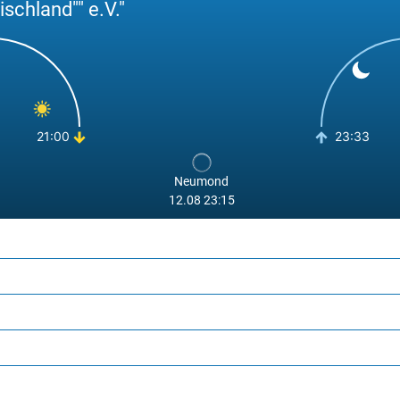
schland"" e.V."
7%
wolkenlos
21:00
23:33
Neumond
12.08 23:15