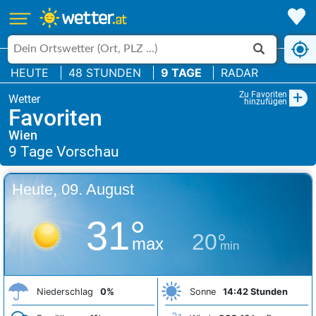
HEUTE
48 STUNDEN
9 TAGE
RADAR
+
Zu Favoriten
hinzufügen
Favoriten
Wien
Heute, 09. August
31°
20°
max
min
Niederschlag
0%
Sonne
14:42 Stunden