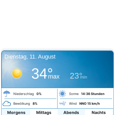
Dienstag, 11. August
34°
23°
max
min
Niederschlag
0%
Sonne
14:36 Stunden
Bewölkung
8%
Wind
NNO 15 km/h
Morgens
Mittags
Abends
Nachts