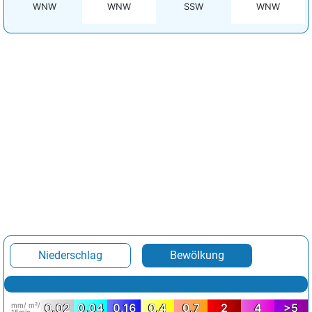
WNW
WNW
SSW
WNW
Niederschlag
Bewölkung
mm/ m²/
0.02
0.04
0.16
0.4
0.7
2
4
>5
15min