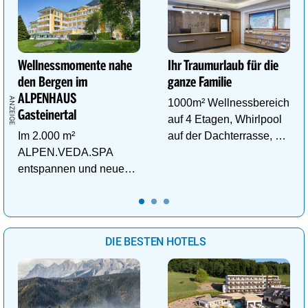
Wellnessmomente nahe
Ihr Traumurlaub für die
den Bergen im
ganze Familie
ALPENHAUS
1000m² Wellnessbereich
Gasteinertal
auf 4 Etagen, Whirlpool
Im 2.000 m²
auf der Dachterrasse, 4
ALPEN.VEDA.SPA
ThemenSaunen
entspannen und neue
Kraft im Tal der
Gesundheit tanken.
DIE BESTEN HOTELS