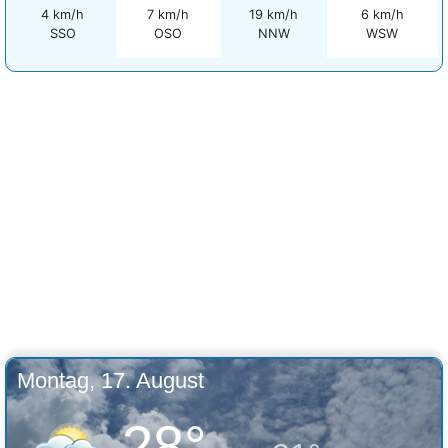
4 km/h
7 km/h
19 km/h
6 km/h
SSO
OSO
NNW
WSW
Montag, 17. August
28°