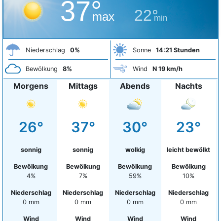
37°
22°
max
min
Niederschlag
0%
Sonne
14:21 Stunden
Bewölkung
8%
Wind
N 19 km/h
Morgens
Mittags
Abends
Nachts
26°
37°
30°
23°
sonnig
sonnig
wolkig
leicht bewölkt
Bewölkung
Bewölkung
Bewölkung
Bewölkung
4%
7%
59%
10%
Niederschlag
Niederschlag
Niederschlag
Niederschlag
0 mm
0 mm
0 mm
0 mm
Wind
Wind
Wind
Wind