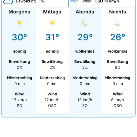
Bewölkung
1%
Wind
OSO 13 km/h
Morgens
Mittags
Abends
Nachts
30°
31°
29°
26°
sonnig
sonnig
wolkenlos
wolkenlos
Bewölkung
Bewölkung
Bewölkung
Bewölkung
0%
2%
2%
8%
Niederschlag
Niederschlag
Niederschlag
Niederschlag
0 mm
0 mm
0 mm
0 mm
Wind
Wind
Wind
Wind
13 km/h
12 km/h
13 km/h
8 km/h
SO
OSO
SO
OSO