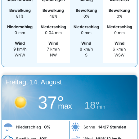
Bewölkung
Bewölkung
Bewölkung
Bewölkung
81%
46%
0%
0%
Niederschlag
Niederschlag
Niederschlag
Niederschlag
0 mm
0.04 mm
0 mm
0 mm
Wind
Wind
Wind
Wind
9 km/h
7 km/h
8 km/h
6 km/h
WNW
NW
S
WSW
Freitag, 14. August
37°
18°
max
min
Niederschlag
0%
Sonne
14:27 Stunden
Bewölkung
10%
Wind
NNW 12 km/h