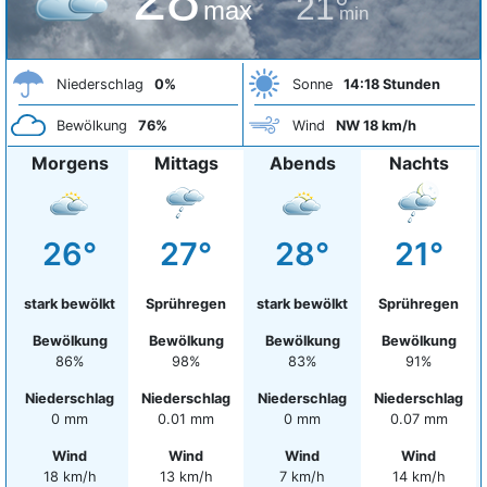
21°
max
min
Niederschlag
0%
Sonne
14:18 Stunden
Bewölkung
76%
Wind
NW 18 km/h
Morgens
Mittags
Abends
Nachts
26°
27°
28°
21°
stark bewölkt
Sprühregen
stark bewölkt
Sprühregen
Bewölkung
Bewölkung
Bewölkung
Bewölkung
86%
98%
83%
91%
Niederschlag
Niederschlag
Niederschlag
Niederschlag
0 mm
0.01 mm
0 mm
0.07 mm
Wind
Wind
Wind
Wind
18 km/h
13 km/h
7 km/h
14 km/h