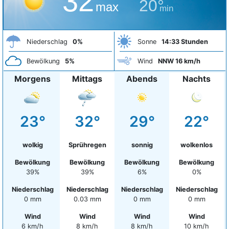
32°
20°
max
min
Niederschlag
0%
Sonne
14:33 Stunden
Bewölkung
5%
Wind
NNW 16 km/h
Morgens
Mittags
Abends
Nachts
23°
32°
29°
22°
wolkig
Sprühregen
sonnig
wolkenlos
Bewölkung
Bewölkung
Bewölkung
Bewölkung
39%
39%
6%
0%
Niederschlag
Niederschlag
Niederschlag
Niederschlag
0 mm
0.03 mm
0 mm
0 mm
Wind
Wind
Wind
Wind
6 km/h
8 km/h
8 km/h
10 km/h