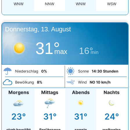
WNW
NNW
WNW
WSW
Donnerstag, 13. August
31°
16°
max
min
Niederschlag
0%
Sonne
14:30 Stunden
Bewölkung
8%
Wind
NO 10 km/h
Morgens
Mittags
Abends
Nachts
23°
31°
31°
24°
stark bewölkt
Sprühregen
sonnig
wolkenlos