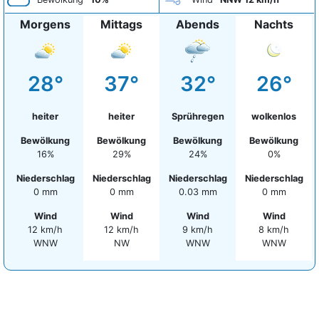
Morgens
Mittags
Abends
Nachts
28°
37°
32°
26°
heiter
heiter
Sprühregen
wolkenlos
Bewölkung
Bewölkung
Bewölkung
Bewölkung
16%
29%
24%
0%
Niederschlag
Niederschlag
Niederschlag
Niederschlag
0 mm
0 mm
0.03 mm
0 mm
Wind
Wind
Wind
Wind
12 km/h
12 km/h
9 km/h
8 km/h
WNW
NW
WNW
WNW