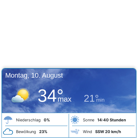
Montag, 10. August
34°
21°
max
min
Niederschlag
0%
Sonne
14:40 Stunden
Bewölkung
23%
Wind
SSW 20 km/h