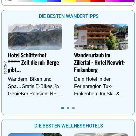
DIE BESTEN WANDERTIPPS
Hotel Schütterhof
Wanderurlaub im
**** Zeit die mir Berge
Zillertal - Hotel Neuwirt-
gibt…
Finkenberg
Wandern, Biken und
Dein Hotel in der
Spa…Gratis E-Bikes, ¾
Ferienregion Tux-
Genießer Pension. NEU:
Finkenberg für Ski- &
DZ Deluxe – ab sofort
Wander-Vergnügen auf
buchbar!
bis zu 3250m.
DIE BESTEN WELLNESSHOTELS