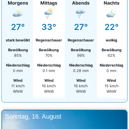
Morgens
Mittags
Abends
Nachts
27°
33°
27°
22°
stark bewölkt
Regenschauer
Regenschauer
wolkig
Bewölkung
Bewölkung
Bewölkung
Bewölkung
85%
70%
99%
62%
Niederschlag
Niederschlag
Niederschlag
Niederschlag
0 mm
0.1 mm
0.28 mm
0 mm
Wind
Wind
Wind
Wind
11 km/h
16 km/h
16 km/h
15 km/h
WNW
WNW
WNW
WNW
Sonntag, 16. August