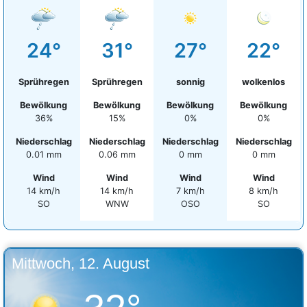
24°
31°
27°
22°
Sprühregen
Sprühregen
sonnig
wolkenlos
Bewölkung
Bewölkung
Bewölkung
Bewölkung
36%
15%
0%
0%
Niederschlag
Niederschlag
Niederschlag
Niederschlag
0.01 mm
0.06 mm
0 mm
0 mm
Wind
Wind
Wind
Wind
14 km/h
14 km/h
7 km/h
8 km/h
SO
WNW
OSO
SO
Mittwoch, 12. August