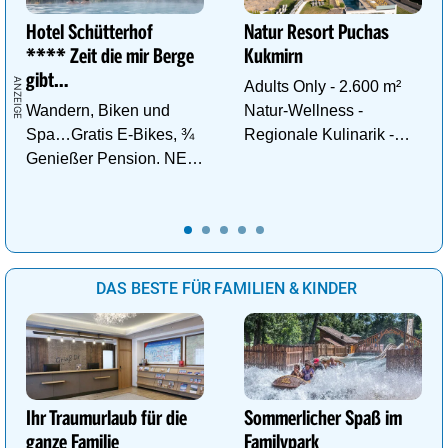
Hotel Schütterhof
Natur Resort Puchas
**** Zeit die mir Berge
Kukmirn
gibt…
Adults Only - 2.600 m²
Wandern, Biken und
Natur-Wellness -
Spa…Gratis E-Bikes, ¾
Regionale Kulinarik -
Genießer Pension. NEU:
Ruhe & Erholung mitten
DZ Deluxe – ab sofort
im Grünen
buchbar!
DAS BESTE FÜR FAMILIEN & KINDER
Ihr Traumurlaub für die
Sommerlicher Spaß im
ganze Familie
Familypark