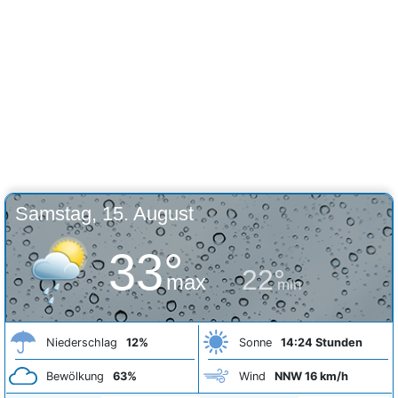
Samstag, 15. August
33°
22°
max
min
Niederschlag
12%
Sonne
14:24 Stunden
Bewölkung
63%
Wind
NNW 16 km/h