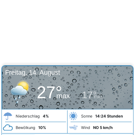
Freitag, 14. August
27°
17°
max
min
Niederschlag
4%
Sonne
14:24 Stunden
Bewölkung
10%
Wind
NO 5 km/h