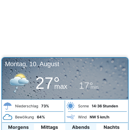
Montag, 10. August
27°
17°
max
min
Niederschlag
73%
Sonne
14:36 Stunden
Bewölkung
64%
Wind
NW 5 km/h
Morgens
Mittags
Abends
Nachts