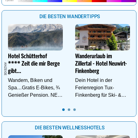
DIE BESTEN WANDERTIPPS
Hotel Schütterhof
Wanderurlaub im
**** Zeit die mir Berge
Zillertal - Hotel Neuwirt-
gibt…
Finkenberg
Wandern, Biken und
Dein Hotel in der
Spa…Gratis E-Bikes, ¾
Ferienregion Tux-
Genießer Pension. NEU:
Finkenberg für Ski- &
DZ Deluxe – ab sofort
Wander-Vergnügen auf
buchbar!
bis zu 3250m.
DIE BESTEN WELLNESSHOTELS