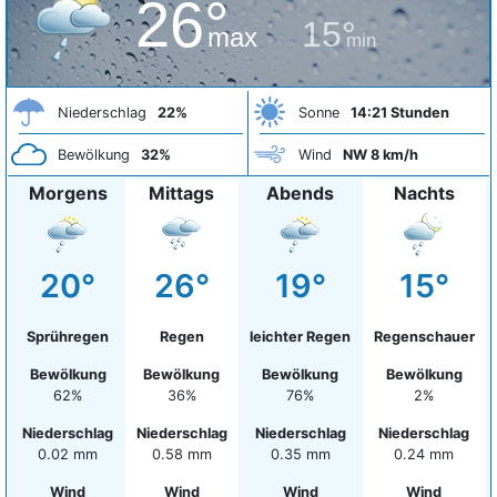
26°
15°
max
min
Niederschlag
22%
Sonne
14:21 Stunden
Bewölkung
32%
Wind
NW 8 km/h
Morgens
Mittags
Abends
Nachts
20°
26°
19°
15°
Sprühregen
Regen
leichter Regen
Regenschauer
Bewölkung
Bewölkung
Bewölkung
Bewölkung
62%
36%
76%
2%
Niederschlag
Niederschlag
Niederschlag
Niederschlag
0.02 mm
0.58 mm
0.35 mm
0.24 mm
Wind
Wind
Wind
Wind