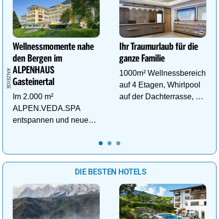
Wellnessmomente nahe
Ihr Traumurlaub für die
den Bergen im
ganze Familie
ALPENHAUS
1000m² Wellnessbereich
Gasteinertal
auf 4 Etagen, Whirlpool
Im 2.000 m²
auf der Dachterrasse, 4
ALPEN.VEDA.SPA
ThemenSaunen
entspannen und neue
Kraft im Tal der
Gesundheit tanken.
DIE BESTEN HOTELS