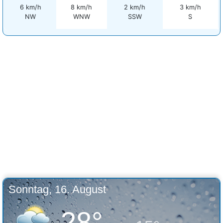
6 km/h
8 km/h
2 km/h
3 km/h
NW
WNW
SSW
S
Sonntag, 16. August
28°