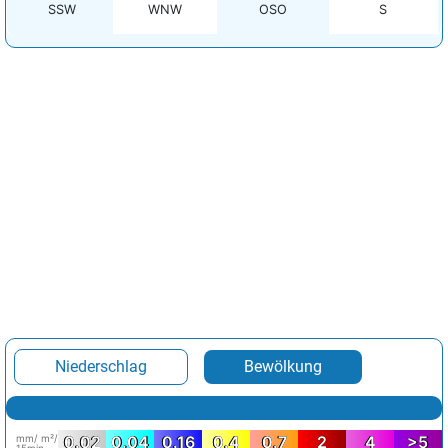
SSW
WNW
OSO
S
Niederschlag
Bewölkung
mm/ m²/
0.02
0.04
0.16
0.4
0.7
2
4
>5
15min