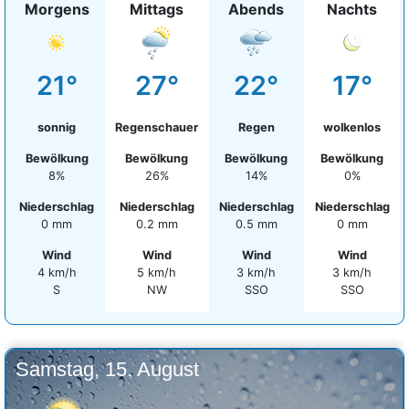
Morgens
Mittags
Abends
Nachts
21°
27°
22°
17°
sonnig
Regenschauer
Regen
wolkenlos
Bewölkung
Bewölkung
Bewölkung
Bewölkung
8%
26%
14%
0%
Niederschlag
Niederschlag
Niederschlag
Niederschlag
0 mm
0.2 mm
0.5 mm
0 mm
Wind
Wind
Wind
Wind
4 km/h
5 km/h
3 km/h
3 km/h
S
NW
SSO
SSO
Samstag, 15. August