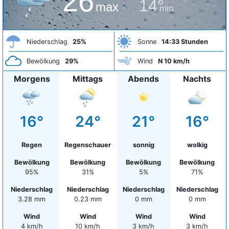
26°
14°
max
min
Niederschlag
25%
Sonne
14:33 Stunden
Bewölkung
29%
Wind
N 10 km/h
Morgens
Mittags
Abends
Nachts
16°
24°
21°
16°
Regen
Regenschauer
sonnig
wolkig
Bewölkung
Bewölkung
Bewölkung
Bewölkung
95%
31%
5%
71%
Niederschlag
Niederschlag
Niederschlag
Niederschlag
3.28 mm
0.23 mm
0 mm
0 mm
Wind
Wind
Wind
Wind
4 km/h
10 km/h
3 km/h
3 km/h