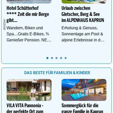
Hotel Schütterhof
Urlaub zwischen
**** Zeit die mir Berge
Gletscher, Berg & See
gibt…
im ALPENHAUS KAPRUN
Wandern, Biken und
Erholung & Genuss,
Spa…Gratis E-Bikes, ¾
Sonnentage am Pool &
Genießer Pension. NEU:
alpine Erlebnisse in den
DZ Deluxe – ab sofort
Bergen im ALPENHAUS
buchbar!
KAPRUN
DAS BESTE FÜR FAMILIEN & KINDER
VILA VITA Pannonia -
Sommerglück für die
der perfekte Ort zum
ganze Familie in Kaprun