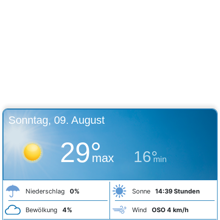
Sonntag, 09. August
29°
16°
max
min
Niederschlag
0%
Sonne
14:39 Stunden
Bewölkung
4%
Wind
OSO 4 km/h