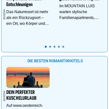
Entschleunigen
Im MOUNTAIN LUIS
Das Naturresort ist mehr
warten stylische
als ein Rückzugsort –
Familienapartments,
ein Ort, wo Körper und
Pool & vieles mehr auf
Geist neue Energie
die ganze Familie!
tanken.
DIE BESTEN ROMANTIKHOTELS
DEIN PERFEKTER
KUSCHELURLAUB
Auf www.oesterreich-