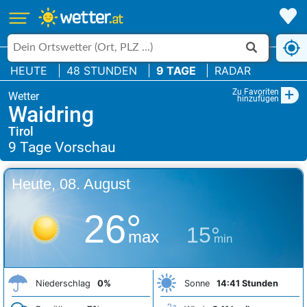
HEUTE
48 STUNDEN
9 TAGE
RADAR
+
Zu Favoriten
hinzufügen
Waidring
Tirol
Heute, 08. August
26°
15°
max
min
Niederschlag
0%
Sonne
14:41 Stunden