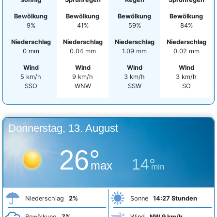
Bewölkung
Bewölkung
Bewölkung
Bewölkung
9%
41%
59%
84%
Niederschlag
Niederschlag
Niederschlag
Niederschlag
0 mm
0.04 mm
1.09 mm
0.02 mm
Wind
Wind
Wind
Wind
5 km/h
9 km/h
3 km/h
3 km/h
SSO
WNW
SSW
SO
Donnerstag, 13. August
26°
14°
max
min
Niederschlag
2%
Sonne
14:27 Stunden
Bewölkung
7%
Wind
NW 9 km/h