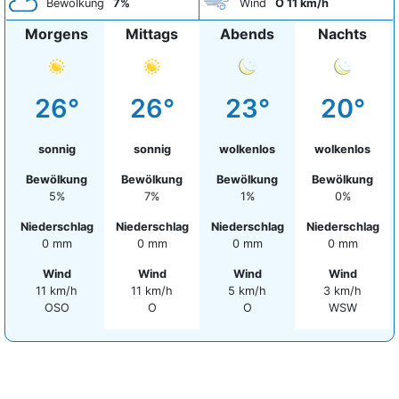
Bewölkung
7%
Wind
O 11 km/h
Morgens
Mittags
Abends
Nachts
26°
26°
23°
20°
sonnig
sonnig
wolkenlos
wolkenlos
Bewölkung
Bewölkung
Bewölkung
Bewölkung
5%
7%
1%
0%
Niederschlag
Niederschlag
Niederschlag
Niederschlag
0 mm
0 mm
0 mm
0 mm
Wind
Wind
Wind
Wind
11 km/h
11 km/h
5 km/h
3 km/h
OSO
O
O
WSW