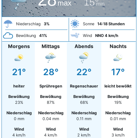
15°
max
min
Niederschlag
3%
Sonne
14:18 Stunden
Bewölkung
41%
Wind
NNO 4 km/h
Morgens
Mittags
Abends
Nachts
21°
28°
22°
17°
heiter
Sprühregen
Regenschauer
leicht bewölkt
Bewölkung
Bewölkung
Bewölkung
Bewölkung
23%
87%
68%
19%
Niederschlag
Niederschlag
Niederschlag
Niederschlag
0 mm
0.04 mm
0.11 mm
0.01 mm
Wind
Wind
Wind
Wind
4 km/h
4 km/h
2 km/h
3 km/h