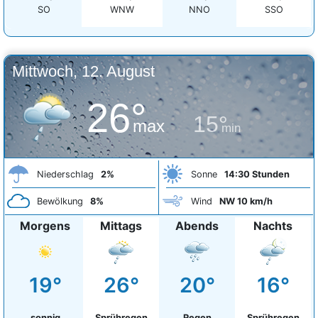
SO
WNW
NNO
SSO
Mittwoch, 12. August
26°
15°
max
min
Niederschlag
2%
Sonne
14:30 Stunden
Bewölkung
8%
Wind
NW 10 km/h
Morgens
Mittags
Abends
Nachts
19°
26°
20°
16°
sonnig
Sprühregen
Regen
Sprühregen