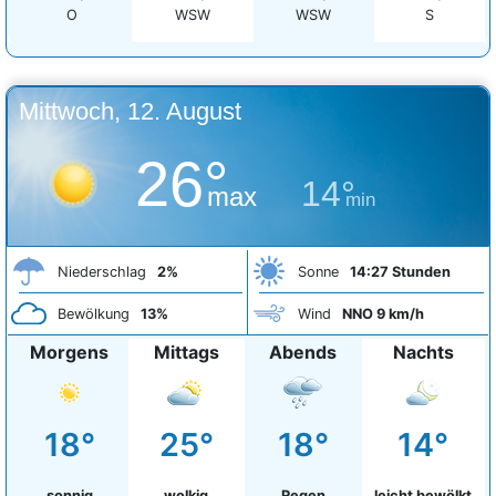
O
WSW
WSW
S
Mittwoch, 12. August
26°
14°
max
min
Niederschlag
2%
Sonne
14:27 Stunden
Bewölkung
13%
Wind
NNO 9 km/h
Morgens
Mittags
Abends
Nachts
18°
25°
18°
14°
sonnig
wolkig
Regen
leicht bewölkt