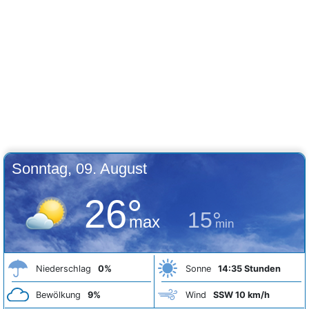
Sonntag, 09. August
26°
15°
max
min
Niederschlag
0%
Sonne
14:35 Stunden
Bewölkung
9%
Wind
SSW 10 km/h