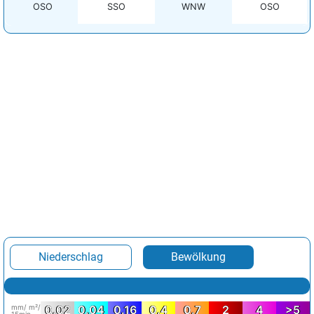
OSO
SSO
WNW
OSO
Niederschlag
Bewölkung
mm/ m²/
0.02
0.04
0.16
0.4
0.7
2
4
>5
15min