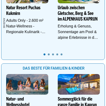
Natur Resort Puchas
Urlaub zwischen
Kukmirn
Gletscher, Berg & See
im ALPENHAUS KAPRUN
Adults Only - 2.600 m²
Natur-Wellness -
Erholung & Genuss,
Regionale Kulinarik -
Sonnentage am Pool &
Ruhe & Erholung mitten
alpine Erlebnisse in den
im Grünen
Bergen im ALPENHAUS
KAPRUN
DAS BESTE FÜR FAMILIEN & KINDER
Natur- und
Sommerglück für die
Wellnesshotel
ganze Familie in Kaprun