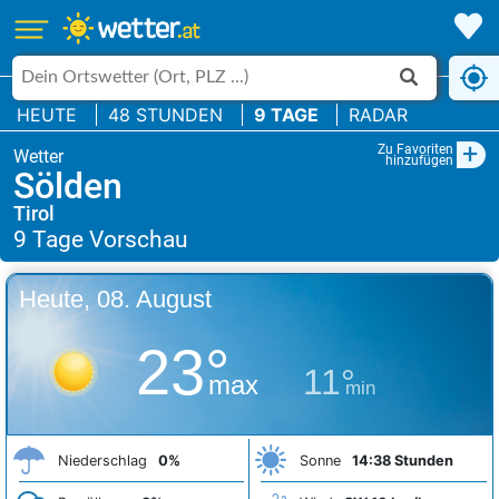
HEUTE
48 STUNDEN
9 TAGE
RADAR
+
Zu Favoriten
hinzufügen
Sölden
Tirol
Heute, 08. August
23°
11°
max
min
Niederschlag
0%
Sonne
14:38 Stunden