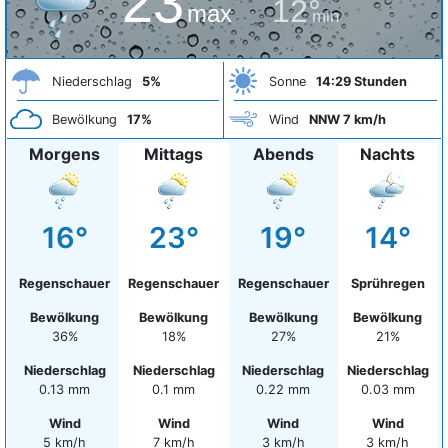
23°
12°
max
min
Niederschlag
5%
Sonne
14:29 Stunden
Bewölkung
17%
Wind
NNW 7 km/h
Morgens
Mittags
Abends
Nachts
16°
23°
19°
14°
Regenschauer
Regenschauer
Regenschauer
Sprühregen
Bewölkung
Bewölkung
Bewölkung
Bewölkung
36%
18%
27%
21%
Niederschlag
Niederschlag
Niederschlag
Niederschlag
0.13 mm
0.1 mm
0.22 mm
0.03 mm
Wind
Wind
Wind
Wind
5 km/h
7 km/h
3 km/h
3 km/h