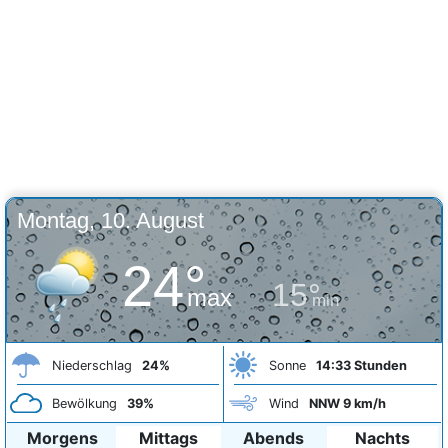
Montag, 10. August
24°
15°
max
min
Niederschlag
24%
Sonne
14:33 Stunden
Bewölkung
39%
Wind
NNW 9 km/h
Morgens
Mittags
Abends
Nachts