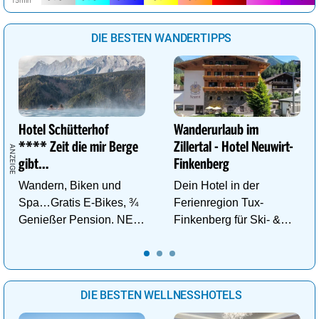
DIE BESTEN WANDERTIPPS
Hotel Schütterhof
Wanderurlaub im
**** Zeit die mir Berge
Zillertal - Hotel Neuwirt-
gibt…
Finkenberg
Wandern, Biken und
Dein Hotel in der
Spa…Gratis E-Bikes, ¾
Ferienregion Tux-
Genießer Pension. NEU:
Finkenberg für Ski- &
DZ Deluxe – ab sofort
Wander-Vergnügen auf
buchbar!
bis zu 3250m.
DIE BESTEN WELLNESSHOTELS