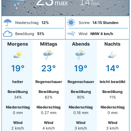
14°
max
min
Niederschlag
12%
Sonne
14:15 Stunden
Bewölkung
51%
Wind
NNW 4 km/h
Morgens
Mittags
Abends
Nachts
19°
23°
19°
14°
heiter
Regenschauer
Regenschauer
leicht bewölkt
Bewölkung
Bewölkung
Bewölkung
Bewölkung
34%
82%
90%
11%
Niederschlag
Niederschlag
Niederschlag
Niederschlag
0 mm
0.27 mm
0.16 mm
0 mm
Wind
Wind
Wind
Wind
2 km/h
4 km/h
3 km/h
3 km/h