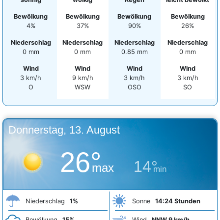
Bewölkung
Bewölkung
Bewölkung
Bewölkung
4%
37%
90%
26%
Niederschlag
Niederschlag
Niederschlag
Niederschlag
0 mm
0 mm
0.85 mm
0 mm
Wind
Wind
Wind
Wind
3 km/h
9 km/h
3 km/h
3 km/h
O
WSW
OSO
SO
Donnerstag, 13. August
26°
14°
max
min
Niederschlag
1%
Sonne
14:24 Stunden
Bewölkung
15%
Wind
NNW 9 km/h