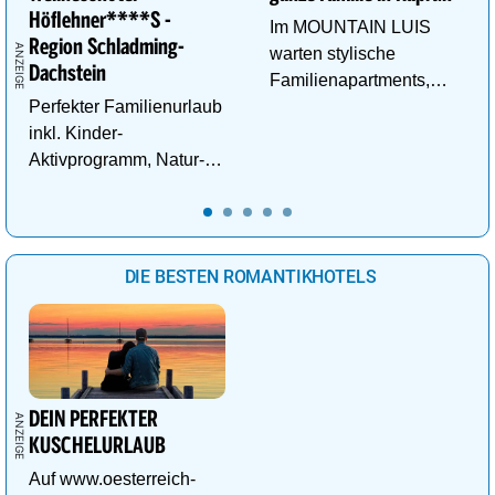
Höflehner****S -
Im MOUNTAIN LUIS
Region Schladming-
warten stylische
Dachstein
Familienapartments,
Perfekter Familienurlaub
Pool & vieles mehr auf
inkl. Kinder-
die ganze Familie!
Aktivprogramm, Natur-
Abenteuer, Alpakas Meet
& Greet, Familien-Spa
uvm.
DIE BESTEN ROMANTIKHOTELS
DEIN PERFEKTER
KUSCHELURLAUB
Auf www.oesterreich-