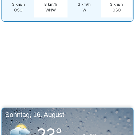
3 km/h
8 km/h
3 km/h
3 km/h
OSO
WNW
W
OSO
Sonntag, 16. August
23°