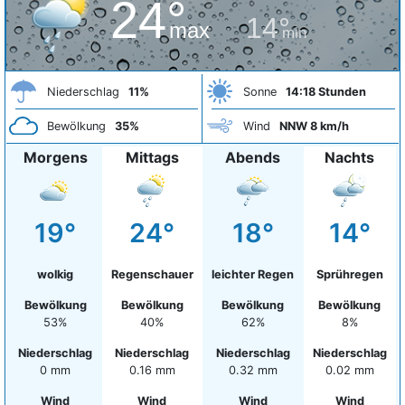
24°
14°
max
min
Niederschlag
11%
Sonne
14:18 Stunden
Bewölkung
35%
Wind
NNW 8 km/h
Morgens
Mittags
Abends
Nachts
19°
24°
18°
14°
wolkig
Regenschauer
leichter Regen
Sprühregen
Bewölkung
Bewölkung
Bewölkung
Bewölkung
53%
40%
62%
8%
Niederschlag
Niederschlag
Niederschlag
Niederschlag
0 mm
0.16 mm
0.32 mm
0.02 mm
Wind
Wind
Wind
Wind