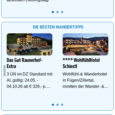
DIE BESTEN WANDERTIPPS
Das Gut Raunerhof-
**** WohlfühlHotel
Extra
Schiestl
3 ÜN im DZ Standard mit
Wohlfühl-& Wanderhotel
AI, gültig: 24.05. -
in Fügen/Zillertal,
04.10.26 ab € 329,- p.P.
inmitten der Wander- &
inkl. Gratis Dachstein-
Skigebiete Spieljoch und
Sommercard.
Hochfügen