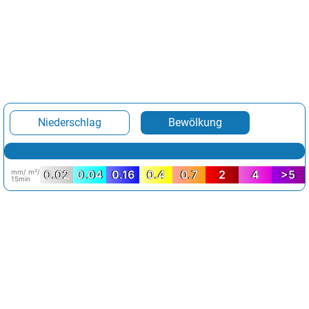
Niederschlag
Bewölkung
mm/ m²/
0.02
0.04
0.16
0.4
0.7
2
4
>5
15min