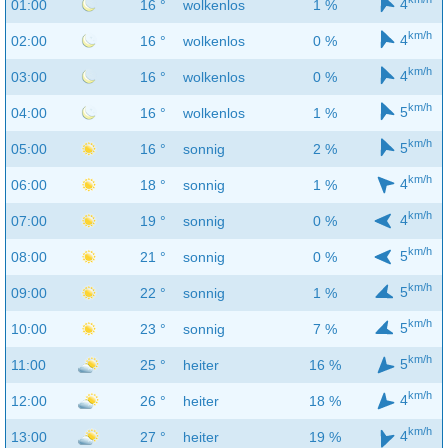
4
01:00
16 °
wolkenlos
1 %
km/h
4
02:00
16 °
wolkenlos
0 %
km/h
4
03:00
16 °
wolkenlos
0 %
km/h
5
04:00
16 °
wolkenlos
1 %
km/h
5
05:00
16 °
sonnig
2 %
km/h
4
06:00
18 °
sonnig
1 %
km/h
4
07:00
19 °
sonnig
0 %
km/h
5
08:00
21 °
sonnig
0 %
km/h
5
09:00
22 °
sonnig
1 %
km/h
5
10:00
23 °
sonnig
7 %
km/h
5
11:00
25 °
heiter
16 %
km/h
4
12:00
26 °
heiter
18 %
km/h
4
13:00
27 °
heiter
19 %