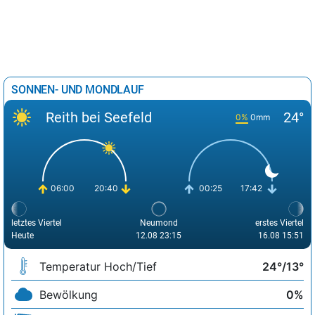
SONNEN- UND MONDLAUF
Reith bei Seefeld
24°
0%
0mm
06:00
20:40
00:25
17:42
letztes Viertel
Neumond
erstes Viertel
Heute
12.08 23:15
16.08 15:51
Temperatur Hoch/Tief
24°/13°
Bewölkung
0%