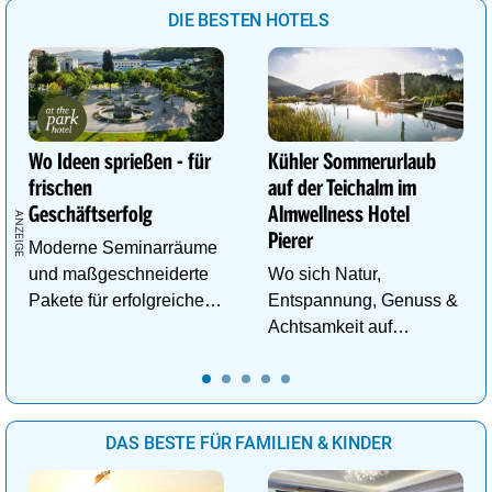
DIE BESTEN HOTELS
Wo Ideen sprießen - für
Kühler Sommerurlaub
frischen
auf der Teichalm im
Geschäftserfolg
Almwellness Hotel
Pierer
Moderne Seminarräume
und maßgeschneiderte
Wo sich Natur,
Pakete für erfolgreiche
Entspannung, Genuss &
Tagungen!
Achtsamkeit auf
einzigartige Weise
begegnen.
DAS BESTE FÜR FAMILIEN & KINDER