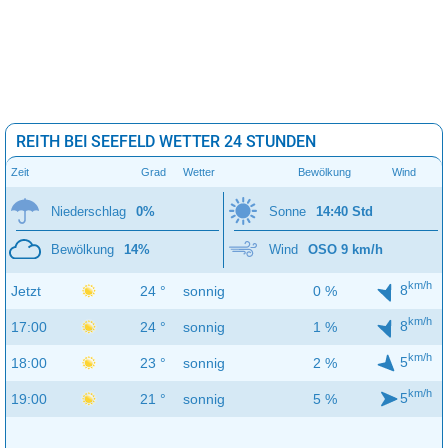
REITH BEI SEEFELD WETTER 24 STUNDEN
Zeit
Grad
Wetter
Bewölkung
Wind
Niederschlag
0%
Sonne
14:40 Std
Bewölkung
14%
Wind
OSO 9 km/h
km/h
8
Jetzt
24 °
sonnig
0 %
km/h
8
17:00
24 °
sonnig
1 %
km/h
5
18:00
23 °
sonnig
2 %
km/h
5
19:00
21 °
sonnig
5 %