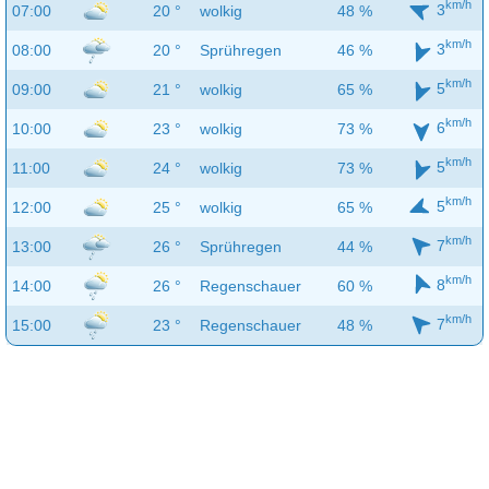
km/h
3
07:00
20 °
wolkig
48 %
km/h
3
08:00
20 °
Sprühregen
46 %
km/h
5
09:00
21 °
wolkig
65 %
km/h
6
10:00
23 °
wolkig
73 %
km/h
5
11:00
24 °
wolkig
73 %
km/h
5
12:00
25 °
wolkig
65 %
km/h
7
13:00
26 °
Sprühregen
44 %
km/h
8
14:00
26 °
Regenschauer
60 %
km/h
7
15:00
23 °
Regenschauer
48 %