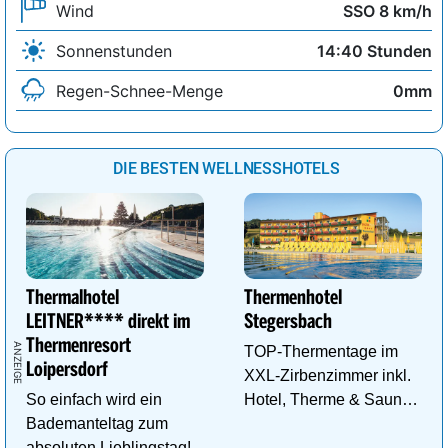
Wind
SSO 8 km/h
Sonnenstunden
14:40 Stunden
Regen-Schnee-Menge
0mm
DIE BESTEN WELLNESSHOTELS
Thermalhotel
Thermenhotel
LEITNER**** direkt im
Stegersbach
Thermenresort
TOP-Thermentage im
Loipersdorf
XXL-Zirbenzimmer inkl.
So einfach wird ein
Hotel, Therme & Sauna
Bademanteltag zum
ab € 99,- p.P./N.
absoluten Lieblingstag!