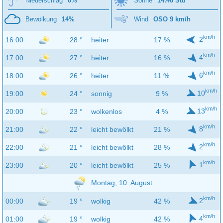
Niederschlag
0%
Sonne
14:40 Std
Bewölkung
14%
Wind
OSO 9 km/h
km/h
2
16:00
28 °
heiter
17 %
km/h
4
17:00
27 °
heiter
16 %
km/h
6
18:00
26 °
heiter
11 %
km/h
10
19:00
24 °
sonnig
9 %
km/h
13
20:00
23 °
wolkenlos
4 %
km/h
8
21:00
22 °
leicht bewölkt
21 %
km/h
2
22:00
21 °
leicht bewölkt
28 %
km/h
1
23:00
20 °
leicht bewölkt
25 %
Montag, 10. August
km/h
2
00:00
19 °
wolkig
42 %
km/h
4
01:00
19 °
wolkig
42 %