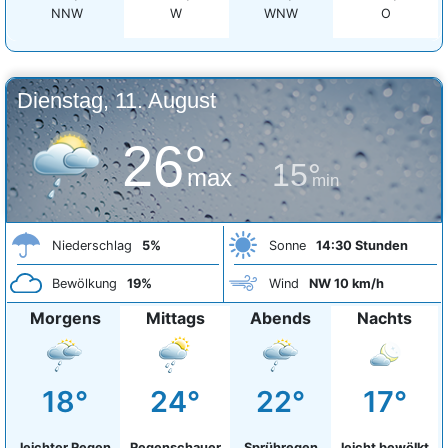
NNW
W
WNW
O
Dienstag, 11. August
26°
15°
max
min
Niederschlag
5%
Sonne
14:30 Stunden
Bewölkung
19%
Wind
NW 10 km/h
Morgens
Mittags
Abends
Nachts
18°
24°
22°
17°
leichter Regen
Regenschauer
Sprühregen
leicht bewölkt