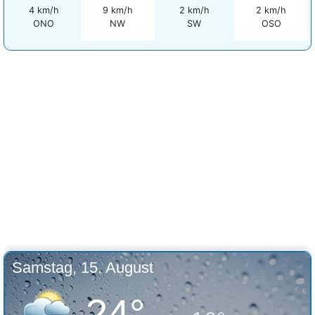
4 km/h
9 km/h
2 km/h
2 km/h
ONO
NW
SW
OSO
Samstag, 15. August
24°