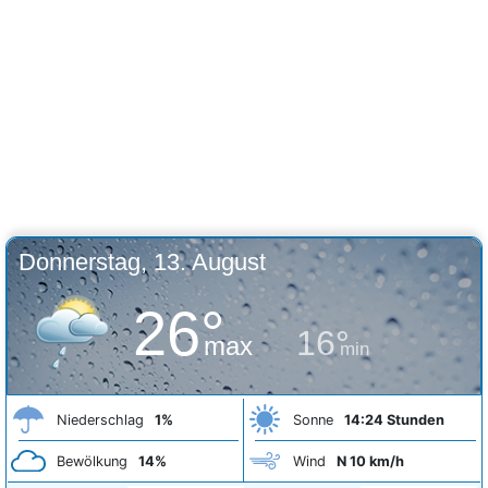
Donnerstag, 13. August
26°
16°
max
min
Niederschlag
1%
Sonne
14:24 Stunden
Bewölkung
14%
Wind
N 10 km/h