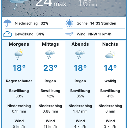
24°
16°
max
min
Niederschlag
32%
Sonne
14:33 Stunden
Bewölkung
34%
Wind
NNW 11 km/h
Morgens
Mittags
Abends
Nachts
18°
23°
18°
14°
Regenschauer
Regen
Regen
wolkig
Bewölkung
Bewölkung
Bewölkung
Bewölkung
60%
42%
85%
41%
Niederschlag
Niederschlag
Niederschlag
Niederschlag
0.11 mm
0.88 mm
1.47 mm
0 mm
Wind
Wind
Wind
Wind
5 km/h
11 km/h
4 km/h
3 km/h