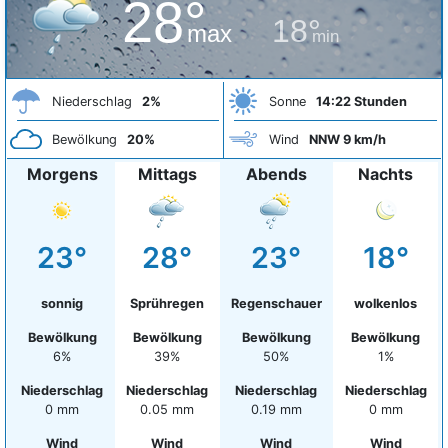
28°
18°
max
min
Niederschlag
2%
Sonne
14:22 Stunden
Bewölkung
20%
Wind
NNW 9 km/h
Morgens
Mittags
Abends
Nachts
23°
28°
23°
18°
sonnig
Sprühregen
Regenschauer
wolkenlos
Bewölkung
Bewölkung
Bewölkung
Bewölkung
6%
39%
50%
1%
Niederschlag
Niederschlag
Niederschlag
Niederschlag
0 mm
0.05 mm
0.19 mm
0 mm
Wind
Wind
Wind
Wind