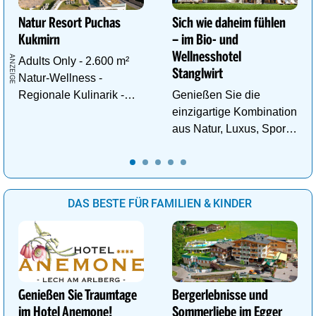
Natur Resort Puchas
Sich wie daheim fühlen
Kukmirn
– im Bio- und
Wellnesshotel
Adults Only - 2.600 m²
Stanglwirt
Natur-Wellness -
Regionale Kulinarik -
Genießen Sie die
Ruhe & Erholung mitten
einzigartige Kombination
im Grünen
aus Natur, Luxus, Sport,
Wellness und Erholung.
DAS BESTE FÜR FAMILIEN & KINDER
Genießen Sie Traumtage
Bergerlebnisse und
im Hotel Anemone!
Sommerliebe im Egger