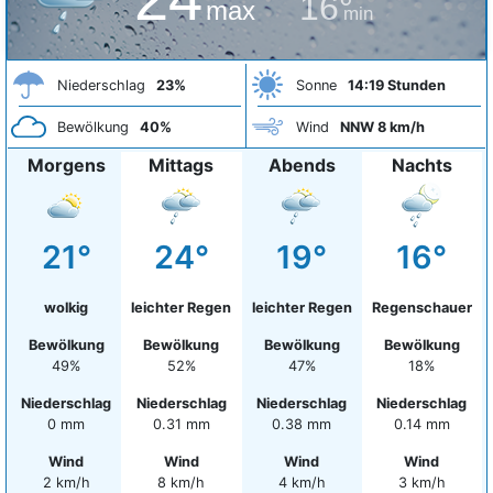
16°
max
min
Niederschlag
23%
Sonne
14:19 Stunden
Bewölkung
40%
Wind
NNW 8 km/h
Morgens
Mittags
Abends
Nachts
21°
24°
19°
16°
wolkig
leichter Regen
leichter Regen
Regenschauer
Bewölkung
Bewölkung
Bewölkung
Bewölkung
49%
52%
47%
18%
Niederschlag
Niederschlag
Niederschlag
Niederschlag
0 mm
0.31 mm
0.38 mm
0.14 mm
Wind
Wind
Wind
Wind
2 km/h
8 km/h
4 km/h
3 km/h