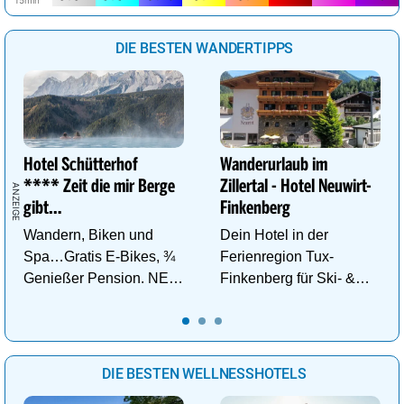
DIE BESTEN WANDERTIPPS
Hotel Schütterhof
Wanderurlaub im
**** Zeit die mir Berge
Zillertal - Hotel Neuwirt-
gibt…
Finkenberg
Wandern, Biken und
Dein Hotel in der
Spa…Gratis E-Bikes, ¾
Ferienregion Tux-
Genießer Pension. NEU:
Finkenberg für Ski- &
DZ Deluxe – ab sofort
Wander-Vergnügen auf
buchbar!
bis zu 3250m.
DIE BESTEN WELLNESSHOTELS