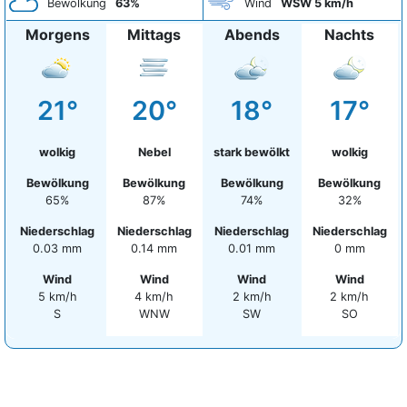
Bewölkung
63%
Wind
WSW 5 km/h
Morgens
Mittags
Abends
Nachts
21°
20°
18°
17°
wolkig
Nebel
stark bewölkt
wolkig
Bewölkung
Bewölkung
Bewölkung
Bewölkung
65%
87%
74%
32%
Niederschlag
Niederschlag
Niederschlag
Niederschlag
0.03 mm
0.14 mm
0.01 mm
0 mm
Wind
Wind
Wind
Wind
5 km/h
4 km/h
2 km/h
2 km/h
S
WNW
SW
SO