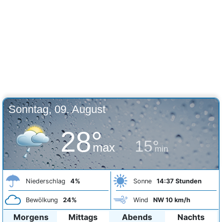
Sonntag, 09. August
28°
15°
max
min
Niederschlag
4%
Sonne
14:37 Stunden
Bewölkung
24%
Wind
NW 10 km/h
Morgens
Mittags
Abends
Nachts