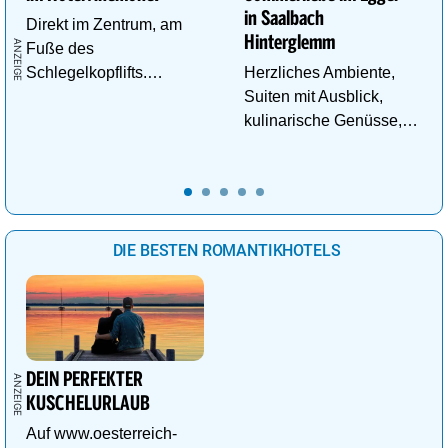
in Saalbach
Direkt im Zentrum, am
Hinterglemm
Fuße des
Schlegelkopflifts.
Herzliches Ambiente,
Traumhafte
Suiten mit Ausblick,
Wellnessanlage!
kulinarische Genüsse,
Wasserwelt in
Panoramalage u.v.m.
DIE BESTEN ROMANTIKHOTELS
DEIN PERFEKTER
KUSCHELURLAUB
Auf www.oesterreich-