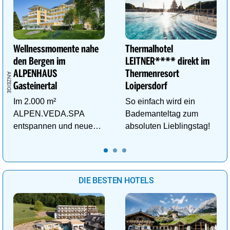
Wellnessmomente nahe
Thermalhotel
den Bergen im
LEITNER**** direkt im
ALPENHAUS
Thermenresort
Gasteinertal
Loipersdorf
Im 2.000 m²
So einfach wird ein
ALPEN.VEDA.SPA
Bademanteltag zum
entspannen und neue
absoluten Lieblingstag!
Kraft im Tal der
Gesundheit tanken.
DIE BESTEN HOTELS