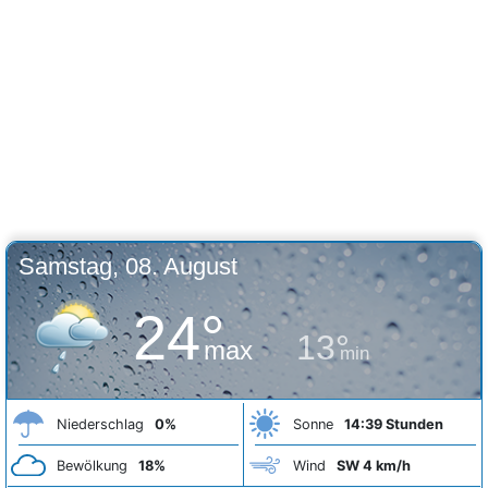
Samstag, 08. August
24°
13°
max
min
Niederschlag
0%
Sonne
14:39 Stunden
Bewölkung
18%
Wind
SW 4 km/h