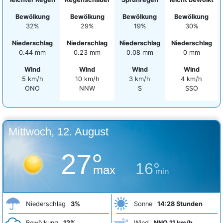
Bewölkung
Bewölkung
Bewölkung
Bewölkung
32%
29%
19%
30%
Niederschlag
Niederschlag
Niederschlag
Niederschlag
0.44 mm
0.23 mm
0.08 mm
0 mm
Wind
Wind
Wind
Wind
5 km/h
10 km/h
3 km/h
4 km/h
ONO
NNW
S
SSO
Mittwoch, 12. August
27°
16°
max
min
Niederschlag
3%
Sonne
14:28 Stunden
Bewölkung
12%
Wind
NNO 11 km/h