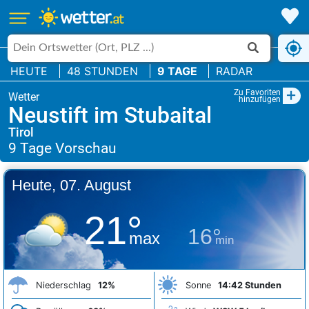
HEUTE
48 STUNDEN
9 TAGE
RADAR
+
Zu Favoriten
hinzufügen
Neustift im Stubaital
Tirol
Heute, 07. August
21°
16°
max
min
Niederschlag
12%
Sonne
14:42 Stunden