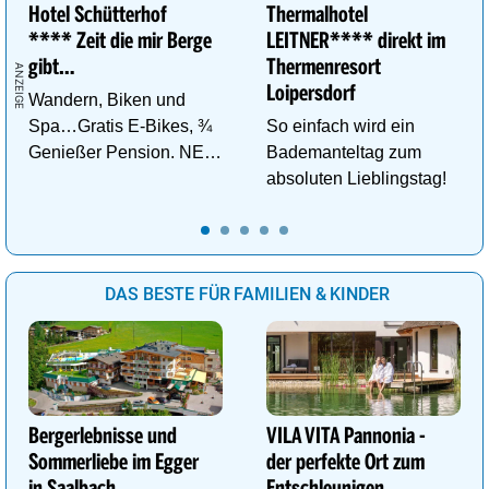
Hotel Schütterhof
Thermalhotel
**** Zeit die mir Berge
LEITNER**** direkt im
gibt…
Thermenresort
Loipersdorf
Wandern, Biken und
Spa…Gratis E-Bikes, ¾
So einfach wird ein
Genießer Pension. NEU:
Bademanteltag zum
DZ Deluxe – ab sofort
absoluten Lieblingstag!
buchbar!
DAS BESTE FÜR FAMILIEN & KINDER
Bergerlebnisse und
VILA VITA Pannonia -
Sommerliebe im Egger
der perfekte Ort zum
in Saalbach
Entschleunigen