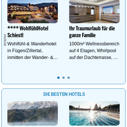
**** WohlfühlHotel
Ihr Traumurlaub für die
Schiestl
ganze Familie
Wohlfühl-& Wanderhotel
1000m² Wellnessbereich
in Fügen/Zillertal,
auf 4 Etagen, Whirlpool
inmitten der Wander- &
auf der Dachterrasse, 4
Skigebiete Spieljoch und
ThemenSaunen
Hochfügen
DIE BESTEN HOTELS