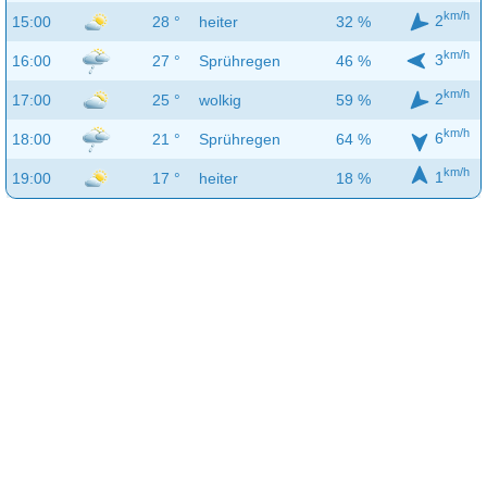
km/h
2
15:00
28 °
heiter
32 %
km/h
3
16:00
27 °
Sprühregen
46 %
km/h
2
17:00
25 °
wolkig
59 %
km/h
6
18:00
21 °
Sprühregen
64 %
km/h
1
19:00
17 °
heiter
18 %