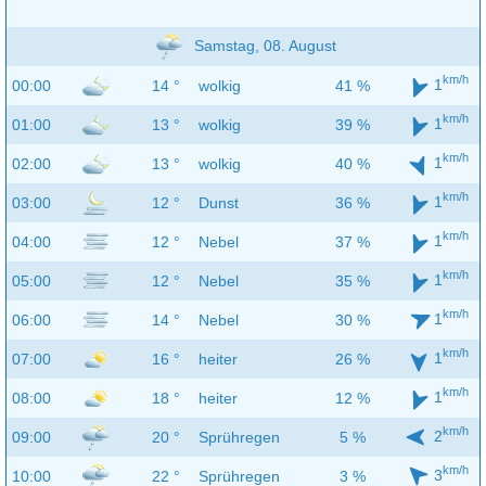
Samstag, 08. August
km/h
1
00:00
14 °
wolkig
41 %
km/h
1
01:00
13 °
wolkig
39 %
km/h
1
02:00
13 °
wolkig
40 %
km/h
1
03:00
12 °
Dunst
36 %
km/h
1
04:00
12 °
Nebel
37 %
km/h
1
05:00
12 °
Nebel
35 %
km/h
1
06:00
14 °
Nebel
30 %
km/h
1
07:00
16 °
heiter
26 %
km/h
1
08:00
18 °
heiter
12 %
km/h
2
09:00
20 °
Sprühregen
5 %
km/h
3
10:00
22 °
Sprühregen
3 %