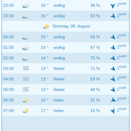
km/h
1
22:00
16 °
wolkig
38 %
km/h
1
23:00
16 °
wolkig
53 %
Sonntag, 09. August
km/h
1
00:00
15 °
wolkig
68 %
km/h
1
01:00
14 °
wolkig
67 %
km/h
1
02:00
14 °
wolkig
70 %
km/h
1
03:00
13 °
Nebel
71 %
km/h
1
04:00
13 °
Nebel
59 %
km/h
1
05:00
13 °
Nebel
48 %
km/h
1
06:00
15 °
heiter
31 %
km/h
1
07:00
17 °
heiter
16 %