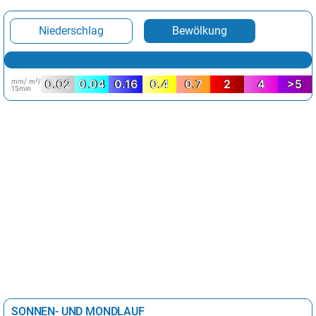
Niederschlag
Bewölkung
mm/ m²/
0.02
0.04
0.16
0.4
0.7
2
4
>5
15min
SONNEN- UND MONDLAUF