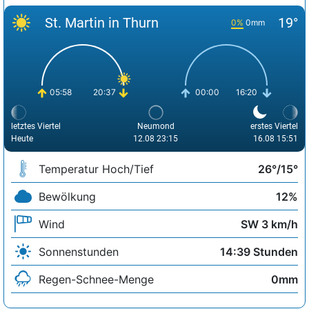
St. Martin in Thurn
19°
0%
0mm
05:58
20:37
00:00
16:20
letztes Viertel
Neumond
erstes Viertel
Heute
12.08 23:15
16.08 15:51
Temperatur Hoch/Tief
26°/15°
Bewölkung
12%
Wind
SW 3 km/h
Sonnenstunden
14:39 Stunden
Regen-Schnee-Menge
0mm