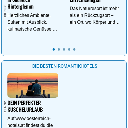
Hinterglemm
Das Naturresort ist mehr
Herzliches Ambiente,
als ein Rückzugsort –
Suiten mit Ausblick,
ein Ort, wo Körper und
kulinarische Genüsse,
Geist neue Energie
Wasserwelt in
tanken.
Panoramalage u.v.m.
DIE BESTEN ROMANTIKHOTELS
DEIN PERFEKTER
KUSCHELURLAUB
Auf www.oesterreich-
hotels.at findest du die