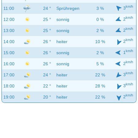
km/h
3
11:00
24 °
Sprühregen
3 %
km/h
2
12:00
25 °
sonnig
0 %
km/h
2
13:00
25 °
sonnig
2 %
km/h
2
14:00
26 °
heiter
10 %
km/h
1
15:00
26 °
sonnig
2 %
km/h
2
16:00
26 °
sonnig
5 %
km/h
3
17:00
24 °
heiter
22 %
km/h
3
18:00
22 °
heiter
28 %
km/h
2
19:00
20 °
heiter
22 %