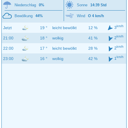
Niederschlag
0%
Sonne
14:39 Std
Bewölkung
44%
Wind
O 4 km/h
km/h
3
Jetzt
19 °
leicht bewölkt
12 %
km/h
2
21:00
18 °
wolkig
41 %
km/h
2
22:00
17 °
leicht bewölkt
28 %
km/h
1
23:00
16 °
wolkig
42 %