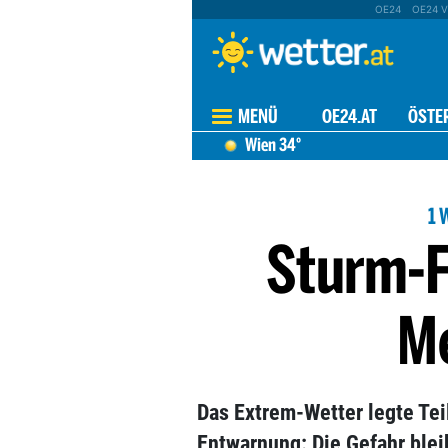
OE24
OE24 V
MENÜ
OE24.AT
ÖSTE
Wien
34°
1 
Sturm-Fr
M
Das Extrem-Wetter legte Tei
Entwarnung: Die Gefahr blei