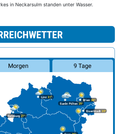
rkes in Neckarsulm standen unter Wasser.
RREICHWETTER
Morgen
9 Tage
Linz
31°
Wien
34°
Sankt Pölten
29°
Eisenstadt
35°
Salzburg
27°