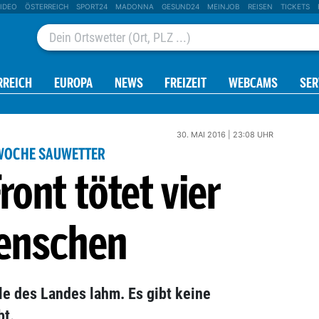
IDEO
ÖSTERREICH
SPORT24
MADONNA
GESUND24
MEINJOB
REISEN
TICKETS
RREICH
EUROPA
NEWS
FREIZEIT
WEBCAMS
SER
30. MAI 2016 | 23:08 UHR
WOCHE SAUWETTER
ont tötet vier
enschen
le des Landes lahm. Es gibt keine
bt.