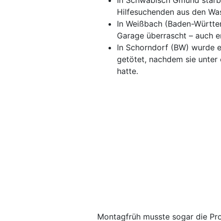
In Schwäbisch Gmünd starb
Hilfesuchenden aus den Was
In Weißbach (Baden-Württe
Garage überrascht – auch er
In Schorndorf (BW) wurde e
getötet, nachdem sie unter
hatte.
Montagfrüh musste sogar die Pro