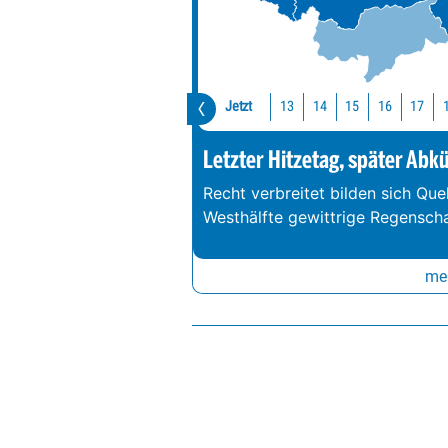
Jetzt
13
14
15
16
17
Letzter Hitzetag, später Abk
Recht verbreitet bilden sich Que
Westhälfte gewittrige Regenschau
meh