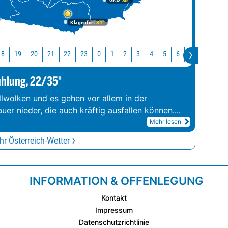
Graz
36°
Klagenfurt
34°
18
19
20
21
22
23
0
1
2
3
4
5
6
7
8
9
ühlung, 22/35°
llwolken und es gehen vor allem in der
er nieder, die auch kräftig ausfallen können.
...
Mehr lesen
r Österreich-Wetter
INFORMATION & OFFENLEGUNG
Kontakt
Impressum
Datenschutzrichtlinie