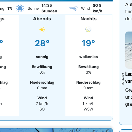
Auf
14:35
SO 8
ung
1%
Sonne
Wind
Stunden
km/h
fin
gs
Abends
Nachts
dei
°
28°
19°
g
sonnig
wolkenlos
ung
Bewölkung
Bewölkung
0%
3%
Lec
von
hlag
Niederschlag
Niederschlag
m
0 mm
0 mm
Gre
und
d
Wind
Wind
h
7 km/h
1 km/h
gra
SO
WSW