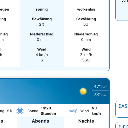
Was
Regen
sonnig
wolkenlos
ung
Bewölkung
Bewölkung
2%
0%
chlag
Niederschlag
Niederschlag
mm
0 mm
0 mm
d
Wind
Wind
/h
4 km/h
2 km/h
W
S
SSO
37°
max
23°
min
DAS
14:20
N 7
ung
5%
Sonne
Wind
Stunden
km/h
gs
Abends
Nachts
DIE