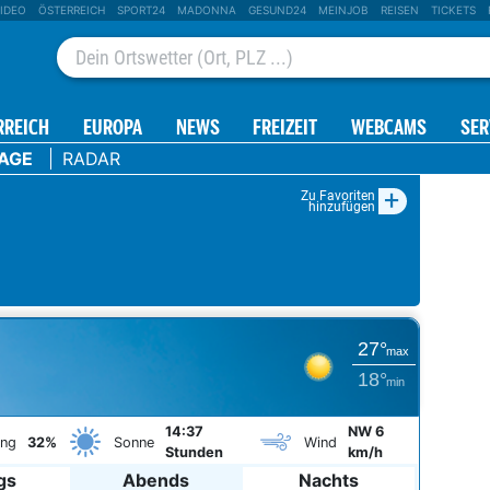
IDEO
ÖSTERREICH
SPORT24
MADONNA
GESUND24
MEINJOB
REISEN
TICKETS
RREICH
EUROPA
NEWS
FREIZEIT
WEBCAMS
SER
TAGE
RADAR
+
Zu Favoriten
hinzufügen
27°
max
18°
min
14:37
NW 6
ung
32%
Sonne
Wind
Stunden
km/h
gs
Abends
Nachts