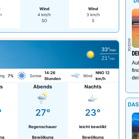
D
d
Wind
Wind
h
4 km/h
3 km/h
SO
S
33°
max
DE
21°
min
Auf
fin
14:26
NNO 12
ung
7%
Sonne
Wind
dei
Stunden
km/h
gs
Abends
Nachts
DAS
°
27°
23°
Regenschauer
leicht bewölkt
ng
Bewölkung
Bewölkung