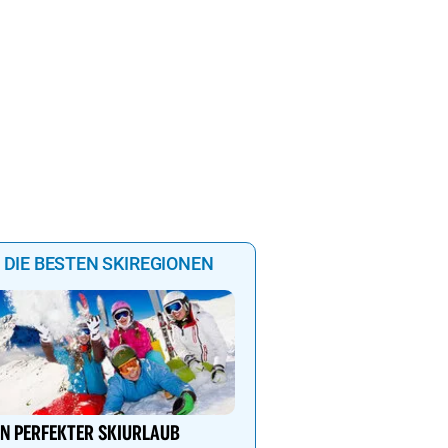
DIE BESTEN SKIREGIONEN
Genießen Sie Traumtage 
Anemone!
IN PERFEKTER SKIURLAUB
Direkt im Zentrum, am 