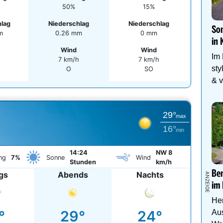
50%
15%
hlag
Niederschlag
Niederschlag
Som
m
0.26 mm
0 mm
in 
Wind
Wind
Im
h
7 km/h
7 km/h
sty
O
SO
& v
Fam
29°
max
16°
min
14:24
NW 8
ng
7%
Sonne
Wind
Stunden
km/h
Be
gs
Abends
Nachts
im 
Her
°
29°
24°
Aus