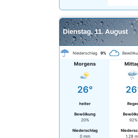
Dienstag, 11. August
Niederschlag
9%
Bewölku
Morgens
Mitta
26°
26
heiter
Rege
Bewölkung
Bewölk
20%
92%
Niederschlag
Niedersc
0 mm
1.28 