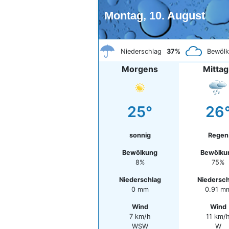
Montag, 10. August
Niederschlag
37%
Bewöl
Morgens
Mittag
25°
26
sonnig
Regen
Bewölkung
Bewölku
8%
75%
Niederschlag
Niedersch
0 mm
0.91 m
Wind
Wind
7 km/h
11 km/
WSW
W