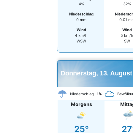
4%
32%
Niederschlag
Niedersc
0 mm
0.01 m
Wind
Wind
4 km/h
5 km/
WSW
SW
Donnerstag, 13. August
Niederschlag
1%
Bewölku
Morgens
Mitta
25°
27