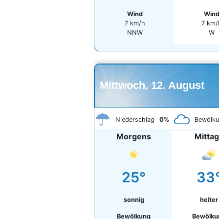
Wind
Win
7 km/h
7 km/
NNW
W
Mittwoch, 12. August
Niederschlag
0%
Bewölk
Morgens
Mitta
25°
33
sonnig
heiter
Bewölkung
Bewölku