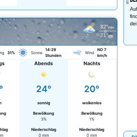
DE
Auf
fin
dei
32°
max
21°
min
14:29
NO 7
ng
31%
Sonne
Wind
Stunden
km/h
gs
Abends
Nachts
°
24°
20°
n
sonnig
wolkenlos
ung
Bewölkung
Bewölkung
3%
1%
hlag
Niederschlag
Niederschlag
mm
0 mm
0 mm