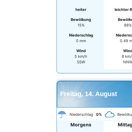
heiter
leichter 
Bewölkung
Bewölk
15%
88%
Niederschlag
Nieders
0 mm
0.49 
Wind
Win
5 km/h
8 km
SSW
NN
Freitag, 14. August
Niederschlag
0%
Bewölk
Morgens
Mitta