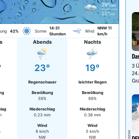
29°
max
18°
min
14:31
NNW 11
kung
42%
Sonne
Wind
Stunden
km/h
s
Abends
Nachts
Das
°
23°
19°
3 Ü
24.
Gr
Regenschauer
leichter Regen
ng
Bewölkung
Bewölkung
59%
69%
lag
Niederschlag
Niederschlag
m
0.23 mm
0.38 mm
Wind
Wind
h
6 km/h
5 km/h
NW
NW