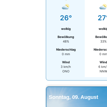
26°
27
wolkig
wolki
Bewölkung
Bewölk
48%
33%
Niederschlag
Niedersc
0 mm
0 m
Wind
Win
3 km/h
6 km/
ONO
NN
Sonntag, 09. August