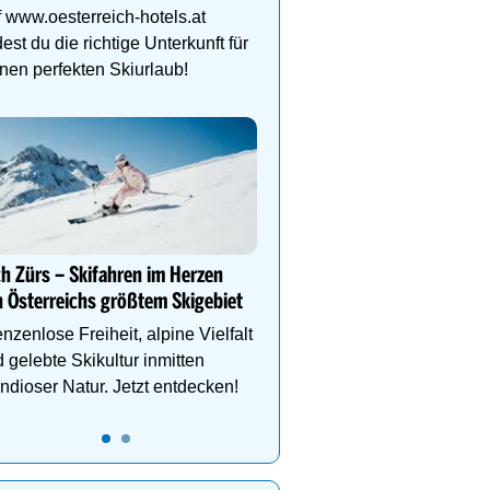
Schlegelkopflifts. Traum
 www.oesterreich-hotels.at
Wellnessanlage!
dest du die richtige Unterkunft für
nen perfekten Skiurlaub!
Auf in den Skicircus Saa
Hinterglemm Leogang F
Sammle Höhenmeter au
Abfahrtskilometern oder
h Zürs – Skifahren im Herzen
den Hüttenzauber.
 Österreichs größtem Skigebiet
nzenlose Freiheit, alpine Vielfalt
 gelebte Skikultur inmitten
ndioser Natur. Jetzt entdecken!