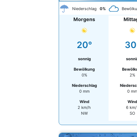
Niederschlag
0%
Bewölk
Morgens
Mitta
20°
30
sonnig
sonni
Bewölkung
Bewölk
0%
2%
Niederschlag
Niedersc
0 mm
0 m
Wind
Win
2 km/h
6 km/
NW
SO