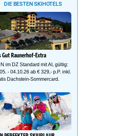
DIE BESTEN SKIHOTELS
Ihr Traumurlaub für die 
Familie
 Gut Raunerhof-Extra
1000m² Wellnessbereich
Etagen, Whirlpool auf de
N im DZ Standard mit AI, gültig:
Dachterrasse, 4 Them
05. - 04.10.26 ab € 329,- p.P. inkl.
atis Dachstein-Sommercard.
Genießen Sie Traumtage 
Anemone!
Direkt im Zentrum, am 
Schlegelkopflifts. Traum