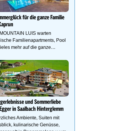
Ihr Traumurlaub für die 
Familie
merglück für die ganze Familie
1000m² Wellnessbereich
Kaprun
Etagen, Whirlpool auf de
Dachterrasse, 4 Them
 MOUNTAIN LUIS warten
lische Familienapartments, Pool
ieles mehr auf die ganze
ilie!
Genießen Sie Traumtage 
Anemone!
Direkt im Zentrum, am 
Schlegelkopflifts. Traum
Wellnessanlage!
rgerlebnisse und Sommerliebe
Egger in Saalbach Hinterglemm
zliches Ambiente, Suiten mit
blick, kulinarische Genüsse,