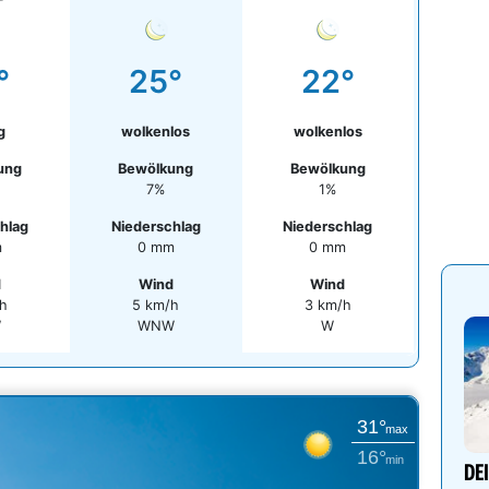
°
25°
22°
g
wolkenlos
wolkenlos
ung
Bewölkung
Bewölkung
7%
1%
hlag
Niederschlag
Niederschlag
m
0 mm
0 mm
d
Wind
Wind
h
5 km/h
3 km/h
W
WNW
W
31°
max
16°
min
DE