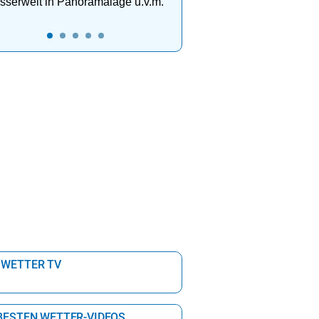
serwelt in Panoramalage u.v.m.
 WETTER TV
 BESTEN WETTER-VIDEOS