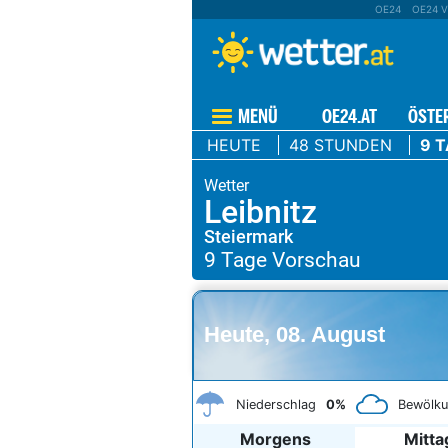
OE24
OE24 V
MENÜ
OE24.AT
ÖSTE
HEUTE
48 STUNDEN
9 
Leibnitz
Steiermark
Heute, 08. August
Niederschlag
0%
Bewölk
Morgens
Mitta