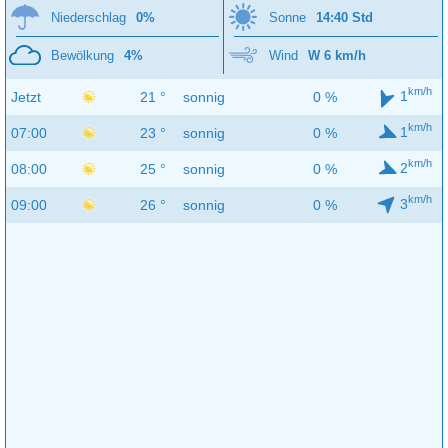
Niederschlag
0%
Sonne
14:40 Std
Bewölkung
4%
Wind
W 6 km/h
km/h
1
Jetzt
21 °
sonnig
0 %
km/h
1
07:00
23 °
sonnig
0 %
km/h
2
08:00
25 °
sonnig
0 %
km/h
3
09:00
26 °
sonnig
0 %