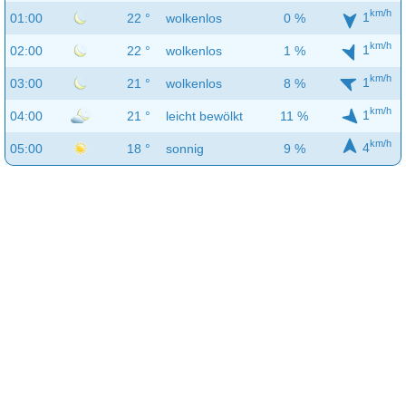
km/h
1
01:00
22 °
wolkenlos
0 %
km/h
1
02:00
22 °
wolkenlos
1 %
km/h
1
03:00
21 °
wolkenlos
8 %
km/h
1
04:00
21 °
leicht bewölkt
11 %
km/h
4
05:00
18 °
sonnig
9 %