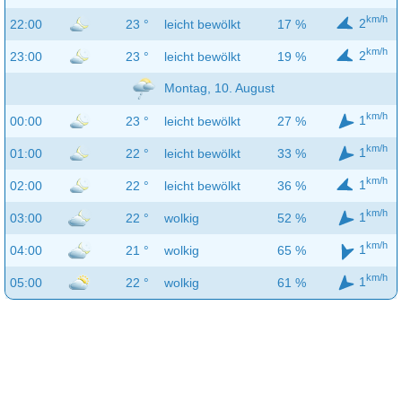
km/h
2
22:00
23 °
leicht bewölkt
17 %
km/h
2
23:00
23 °
leicht bewölkt
19 %
Montag, 10. August
km/h
1
00:00
23 °
leicht bewölkt
27 %
km/h
1
01:00
22 °
leicht bewölkt
33 %
km/h
1
02:00
22 °
leicht bewölkt
36 %
km/h
1
03:00
22 °
wolkig
52 %
km/h
1
04:00
21 °
wolkig
65 %
km/h
1
05:00
22 °
wolkig
61 %