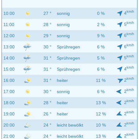
km/h
4
10:00
27 °
sonnig
0 %
km/h
5
11:00
28 °
sonnig
2 %
km/h
6
12:00
29 °
sonnig
9 %
km/h
6
13:00
30 °
Sprühregen
6 %
km/h
5
14:00
31 °
Sprühregen
5 %
km/h
4
15:00
31 °
Sprühregen
6 %
km/h
2
16:00
31 °
heiter
11 %
km/h
2
17:00
30 °
sonnig
6 %
km/h
2
18:00
28 °
heiter
13 %
km/h
2
19:00
26 °
heiter
12 %
km/h
2
20:00
24 °
leicht bewölkt
10 %
km/h
2
21:00
24 °
leicht bewölkt
13 %