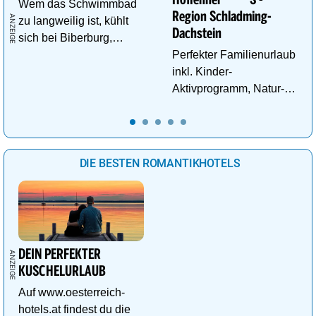
Wem das Schwimmbad
Region Schladming-
zu langweilig ist, kühlt
Dachstein
sich bei Biberburg,
Krokobahn & Co. ab!
Perfekter Familienurlaub
inkl. Kinder-
Aktivprogramm, Natur-
Abenteuer, Alpakas Meet
& Greet, Familien-Spa
uvm.
DIE BESTEN ROMANTIKHOTELS
DEIN PERFEKTER
KUSCHELURLAUB
Auf www.oesterreich-
hotels.at findest du die