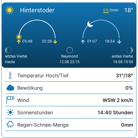
Hinterstoder
18°
0%
0mm
05:48
20:28
01:07
18:34
letztes Viertel
Neumond
erstes Viertel
Heute
12.08 23:15
16.08 15:50
Temperatur Hoch/Tief
31°/18°
Bewölkung
0%
Wind
WSW 2 km/h
Sonnenstunden
14:40 Stunden
Regen-Schnee-Menge
0mm