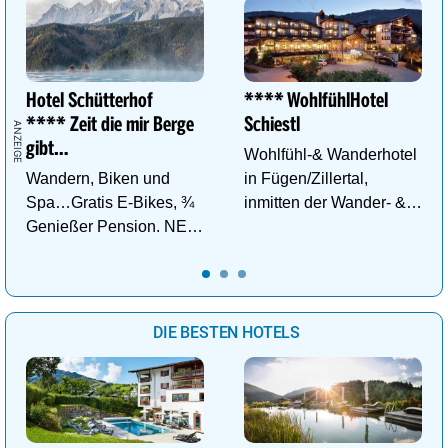
Hotel Schütterhof
**** WohlfühlHotel
**** Zeit die mir Berge
Schiestl
gibt…
Wohlfühl-& Wanderhotel
Wandern, Biken und
in Fügen/Zillertal,
Spa…Gratis E-Bikes, ¾
inmitten der Wander- &
Genießer Pension. NEU:
Skigebiete Spieljoch und
DZ Deluxe – ab sofort
Hochfügen
buchbar!
DIE BESTEN HOTELS