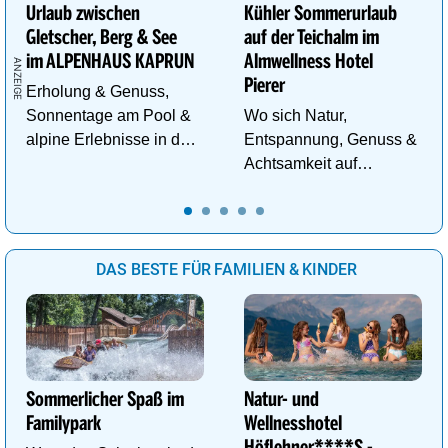
Urlaub zwischen
Kühler Sommerurlaub
Gletscher, Berg & See
auf der Teichalm im
im ALPENHAUS KAPRUN
Almwellness Hotel
Pierer
Erholung & Genuss,
Sonnentage am Pool &
Wo sich Natur,
alpine Erlebnisse in den
Entspannung, Genuss &
Bergen im ALPENHAUS
Achtsamkeit auf
KAPRUN
einzigartige Weise
begegnen.
DAS BESTE FÜR FAMILIEN & KINDER
Sommerlicher Spaß im
Natur- und
Familypark
Wellnesshotel
Höflehner****S -