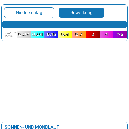
Niederschlag
Bewölkung
mm/ m²/
0.02
0.04
0.16
0.4
0.7
2
4
>5
15min
SONNEN- UND MONDLAUF