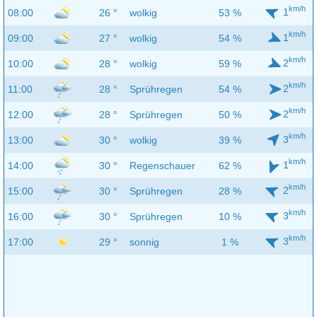
km/h
1
08:00
26 °
wolkig
53 %
km/h
1
09:00
27 °
wolkig
54 %
km/h
2
10:00
28 °
wolkig
59 %
km/h
2
11:00
28 °
Sprühregen
54 %
km/h
2
12:00
28 °
Sprühregen
50 %
km/h
3
13:00
30 °
wolkig
39 %
km/h
1
14:00
30 °
Regenschauer
62 %
km/h
2
15:00
30 °
Sprühregen
28 %
km/h
3
16:00
30 °
Sprühregen
10 %
km/h
3
17:00
29 °
sonnig
1 %