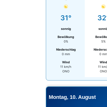
31°
32
sonnig
sonni
Bewölkung
Bewölk
0%
5%
Niederschlag
Niedersc
0 mm
0 m
Wind
Win
11 km/h
11 km
ONO
ON
Montag, 10. August