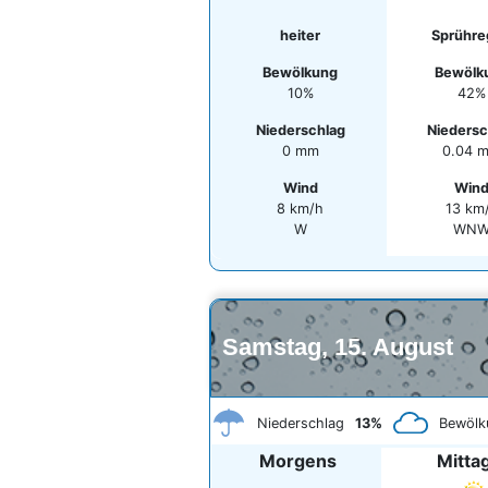
heiter
Sprühr
Bewölkung
Bewölk
10%
42%
Niederschlag
Niedersc
0 mm
0.04 
Wind
Win
8 km/h
13 km
W
WN
Samstag, 15. August
Niederschlag
13%
Bewölk
Morgens
Mitta