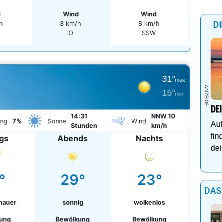
d
Wind
Wind
D
h
8 km/h
8 km/h
O
SSW
31°
max
15°
min
DE
14:31
NNW 10
ung
7%
Sonne
Wind
Auf
Stunden
km/h
fin
ags
Abends
Nachts
dei
°
29°
23°
DAS
hauer
sonnig
wolkenlos
ung
Bewölkung
Bewölkung