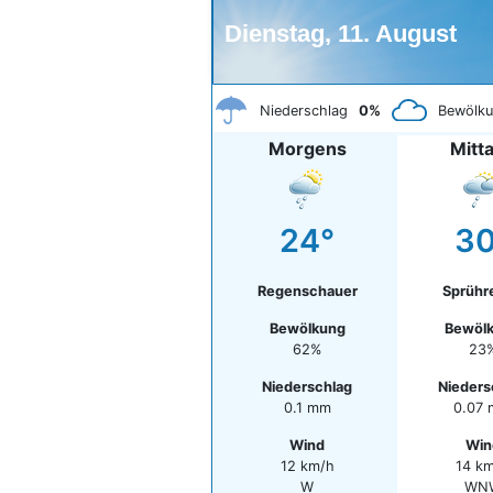
Dienstag, 11. August
Niederschlag
0%
Bewölk
Morgens
Mitt
24°
30
Regenschauer
Sprühr
Bewölkung
Bewöl
62%
23
Niederschlag
Nieders
0.1 mm
0.07
Wind
Win
12 km/h
14 k
W
WN