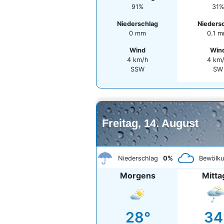
91%
31%
Niederschlag
Nieders
0 mm
0.1 
Wind
Win
4 km/h
4 km
SSW
SW
Freitag, 14. August
Niederschlag
0%
Bewölk
Morgens
Mitta
28°
34