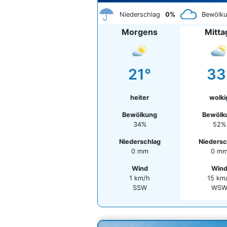
Niederschlag
0%
Bewölk
Morgens
Mitta
21°
33
heiter
wolki
Bewölkung
Bewölk
34%
52%
Niederschlag
Niedersc
0 mm
0 m
Wind
Win
1 km/h
15 km
SSW
WS