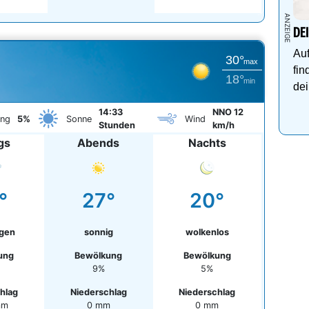
DE
Auf
30°
max
fin
18°
min
dei
14:33
NNO 12
ung
5%
Sonne
Wind
Stunden
km/h
gs
Abends
Nachts
°
27°
20°
egen
sonnig
wolkenlos
ung
Bewölkung
Bewölkung
9%
5%
hlag
Niederschlag
Niederschlag
mm
0 mm
0 mm