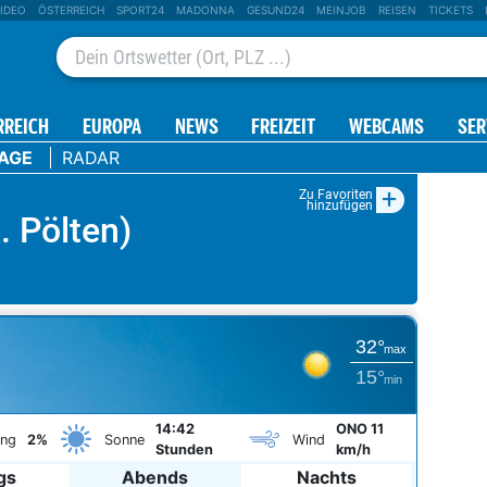
IDEO
ÖSTERREICH
SPORT24
MADONNA
GESUND24
MEINJOB
REISEN
TICKETS
RREICH
EUROPA
NEWS
FREIZEIT
WEBCAMS
SER
TAGE
RADAR
+
Zu Favoriten
hinzufügen
. Pölten)
32°
max
15°
min
14:42
ONO 11
ung
2%
Sonne
Wind
Stunden
km/h
gs
Abends
Nachts