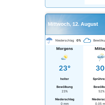
Mittwoch, 12. August
Niederschlag
0%
Bewölk
Morgens
Mitta
23°
30
heiter
Sprühr
Bewölkung
Bewölk
23%
52%
Niederschlag
Niedersc
0 mm
0.05 