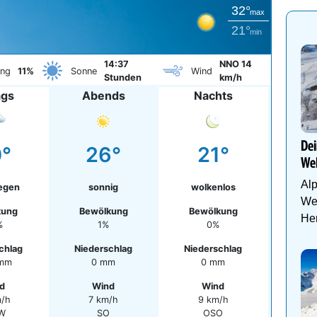
32°
max
21°
min
14:37
NNO 14
ung
11%
Sonne
Wind
Stunden
km/h
ags
Abends
Nachts
Dei
°
26°
21°
Wel
Al
egen
sonnig
wolkenlos
Wel
kung
Bewölkung
Bewölkung
Her
%
1%
0%
chlag
Niederschlag
Niederschlag
 mm
0 mm
0 mm
d
Wind
Wind
m/h
7 km/h
9 km/h
W
SO
OSO