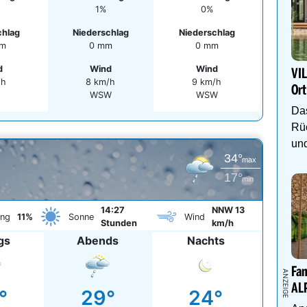
1%
0%
chlag
Niederschlag
Niederschlag
mm
0 mm
0 mm
d
Wind
Wind
VIL
/h
8 km/h
9 km/h
Ort
WSW
WSW
Das
Rüc
und
34°
max
17°
min
14:27
NNW 13
ung
11%
Sonne
Wind
Stunden
km/h
gs
Abends
Nachts
Fam
AL
°
29°
24°