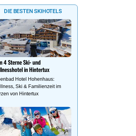
DIE BESTEN SKIHOTELS
Genießen Sie Traumtage 
Anemone!
n 4 Sterne Ski- und
Direkt im Zentrum, am 
lnesshotel in Hintertux
Schlegelkopflifts. Traum
Wellnessanlage!
penbad Hotel Hohenhaus:
lness, Ski & Familienzeit im
zen von Hintertux
Das Gut Raunerhof-Extr
3 ÜN im DZ Standard mit 
24.05. - 04.10.26 ab € 329