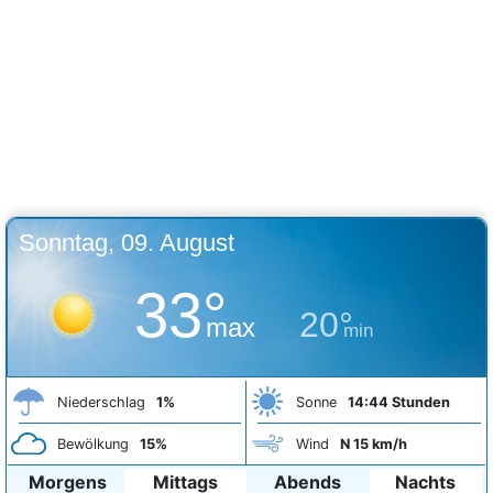
Sonntag, 09. August
33°
20°
max
min
Niederschlag
1%
Sonne
14:44 Stunden
Bewölkung
15%
Wind
N 15 km/h
Morgens
Mittags
Abends
Nachts