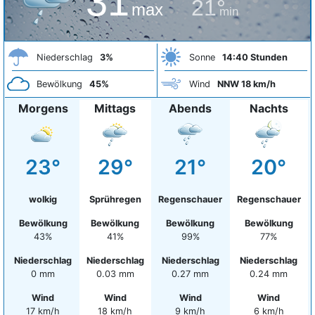
31°
21°
max
min
Niederschlag
3%
Sonne
14:40 Stunden
Bewölkung
45%
Wind
NNW 18 km/h
Morgens
Mittags
Abends
Nachts
23°
29°
21°
20°
wolkig
Sprühregen
Regenschauer
Regenschauer
Bewölkung
Bewölkung
Bewölkung
Bewölkung
43%
41%
99%
77%
Niederschlag
Niederschlag
Niederschlag
Niederschlag
0 mm
0.03 mm
0.27 mm
0.24 mm
Wind
Wind
Wind
Wind
17 km/h
18 km/h
9 km/h
6 km/h