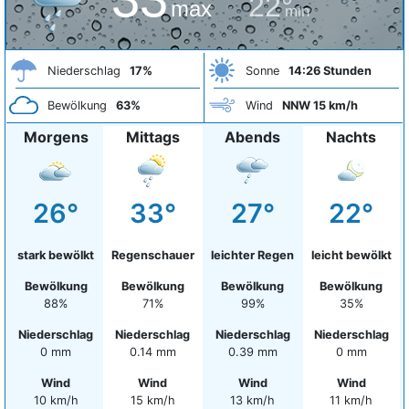
22°
max
min
Niederschlag
17%
Sonne
14:26 Stunden
Bewölkung
63%
Wind
NNW 15 km/h
Morgens
Mittags
Abends
Nachts
26°
33°
27°
22°
stark bewölkt
Regenschauer
leichter Regen
leicht bewölkt
Bewölkung
Bewölkung
Bewölkung
Bewölkung
88%
71%
99%
35%
Niederschlag
Niederschlag
Niederschlag
Niederschlag
0 mm
0.14 mm
0.39 mm
0 mm
Wind
Wind
Wind
Wind
10 km/h
15 km/h
13 km/h
11 km/h