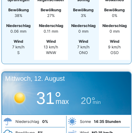
Bewölkung
Bewölkung
Bewölkung
Bewölkung
38%
27%
3%
0%
Niederschlag
Niederschlag
Niederschlag
Niederschlag
0.06 mm
0.11 mm
0 mm
0 mm
Wind
Wind
Wind
Wind
7 km/h
13 km/h
7 km/h
9 km/h
S
WNW
ONO
OSO
Mittwoch, 12. August
31°
20°
max
min
Niederschlag
0%
Sonne
14:35 Stunden
Bewölkung
5%
Wind
NO 15 km/h