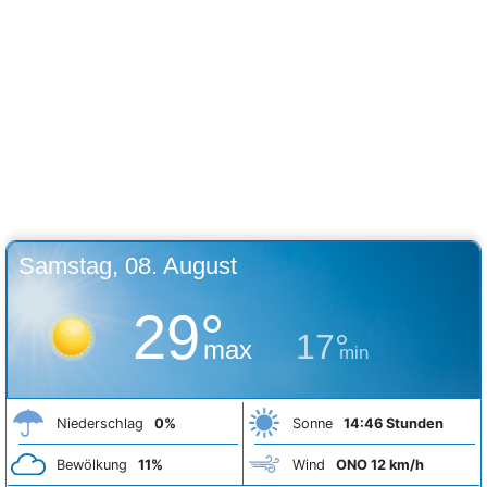
Samstag, 08. August
29°
17°
max
min
Niederschlag
0%
Sonne
14:46 Stunden
Bewölkung
11%
Wind
ONO 12 km/h