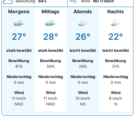
Bewölkung
64%
Wind
NO 11 km/h
Morgens
Mittags
Abends
Nachts
27°
28°
26°
22°
stark bewölkt
stark bewölkt
leicht bewölkt
leicht bewölkt
Bewölkung
Bewölkung
Bewölkung
Bewölkung
81%
59%
29%
31%
Niederschlag
Niederschlag
Niederschlag
Niederschlag
0 mm
0 mm
0 mm
0 mm
Wind
Wind
Wind
Wind
11 km/h
11 km/h
10 km/h
8 km/h
NNO
NNO
NO
N