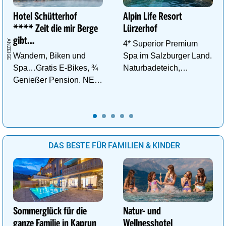
Hotel Schütterhof
Alpin Life Resort
**** Zeit die mir Berge
Lürzerhof
gibt…
4* Superior Premium
Wandern, Biken und
Spa im Salzburger Land.
Spa…Gratis E-Bikes, ¾
Naturbadeteich,
Genießer Pension. NEU:
Eventsauna, Gourmet
DZ Deluxe – ab sofort
und Wein.
buchbar!
DAS BESTE FÜR FAMILIEN & KINDER
Sommerglück für die
Natur- und
ganze Familie in Kaprun
Wellnesshotel