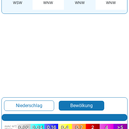
WSW
WNW
WNW
WNW
Niederschlag
Bewölkung
mm/ m²/
0.02
0.04
0.16
0.4
0.7
2
4
>5
15min