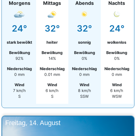
Morgens
Mittags
Abends
Nachts
24°
32°
32°
24°
stark bewölkt
heiter
sonnig
wolkenlos
Bewölkung
Bewölkung
Bewölkung
Bewölkung
92%
14%
0%
0%
Niederschlag
Niederschlag
Niederschlag
Niederschlag
0 mm
0.01 mm
0 mm
0 mm
Wind
Wind
Wind
Wind
7 km/h
6 km/h
8 km/h
6 km/h
S
S
SSW
WSW
Freitag, 14. August