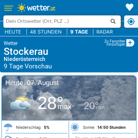
HEUTE
48 STUNDEN
9 TAGE
RADAR
+
Zu Favoriten
hinzufügen
Stockerau
Niederösterreich
Heute, 07. August
28°
20°
max
min
Niederschlag
5%
Sonne
14:50 Stunden