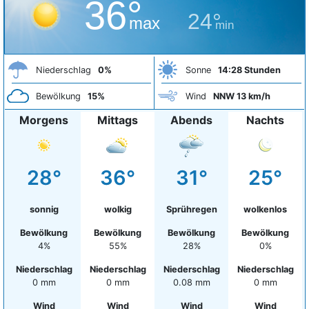
36°
24°
max
min
Niederschlag
0%
Sonne
14:28 Stunden
Bewölkung
15%
Wind
NNW 13 km/h
Morgens
Mittags
Abends
Nachts
28°
36°
31°
25°
sonnig
wolkig
Sprühregen
wolkenlos
Bewölkung
Bewölkung
Bewölkung
Bewölkung
4%
55%
28%
0%
Niederschlag
Niederschlag
Niederschlag
Niederschlag
0 mm
0 mm
0.08 mm
0 mm
Wind
Wind
Wind
Wind