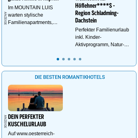
Höflehner****S -
Im MOUNTAIN LUIS
Region Schladming-
warten stylische
Dachstein
Familienapartments,
Pool & vieles mehr auf
Perfekter Familienurlaub
die ganze Familie!
inkl. Kinder-
Aktivprogramm, Natur-
Abenteuer, Alpakas Meet
& Greet, Familien-Spa
uvm.
DIE BESTEN ROMANTIKHOTELS
DEIN PERFEKTER
KUSCHELURLAUB
Auf www.oesterreich-