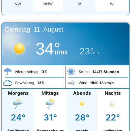
NW
NNW
W
W
Dienstag, 11. August
34°
23°
max
min
Niederschlag
0%
Sonne
14:37 Stunden
Bewölkung
13%
Wind
NNO 13 km/h
Morgens
Mittags
Abends
Nachts
24°
31°
28°
22°
Sprühregen
Regenschauer
sonnig
wolkenlos