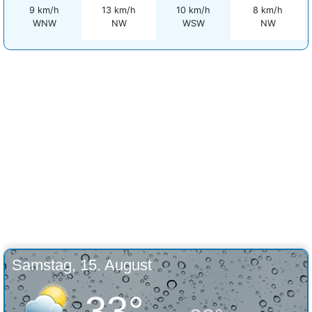
9 km/h
13 km/h
10 km/h
8 km/h
WNW
NW
WSW
NW
Samstag, 15. August
33°