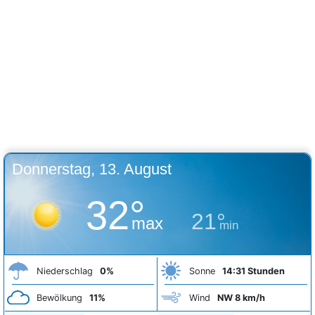
Donnerstag, 13. August
32°
21°
max
min
Niederschlag
0%
Sonne
14:31 Stunden
Bewölkung
11%
Wind
NW 8 km/h