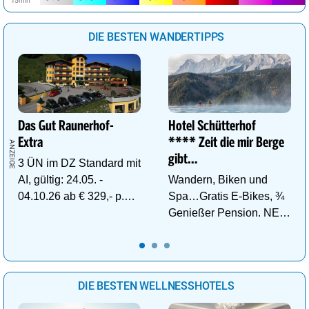
DIE BESTEN WANDERTIPPS
Das Gut Raunerhof-
Hotel Schütterhof
Extra
**** Zeit die mir Berge
gibt…
3 ÜN im DZ Standard mit
AI, gültig: 24.05. -
Wandern, Biken und
04.10.26 ab € 329,- p.P.
Spa…Gratis E-Bikes, ¾
inkl. Gratis Dachstein-
Genießer Pension. NEU:
Sommercard.
DZ Deluxe – ab sofort
buchbar!
DIE BESTEN WELLNESSHOTELS