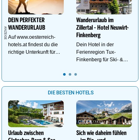
DEIN PERFEKTER
Wanderurlaub im
WANDERURLAUB
Zillertal - Hotel Neuwirt-
Finkenberg
Auf www.oesterreich-
hotels.at findest du die
Dein Hotel in der
richtige Unterkunft für
Ferienregion Tux-
deinen perfekten
Finkenberg für Ski- &
Wanderurlaub!
Wander-Vergnügen auf
bis zu 3250m.
DIE BESTEN HOTELS
Urlaub zwischen
Sich wie daheim fühlen