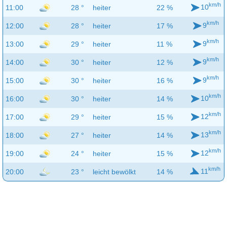
km/h
10
11:00
28 °
heiter
22 %
km/h
9
12:00
28 °
heiter
17 %
km/h
9
13:00
29 °
heiter
11 %
km/h
9
14:00
30 °
heiter
12 %
km/h
9
15:00
30 °
heiter
16 %
km/h
10
16:00
30 °
heiter
14 %
km/h
12
17:00
29 °
heiter
15 %
km/h
13
18:00
27 °
heiter
14 %
km/h
12
19:00
24 °
heiter
15 %
km/h
11
20:00
23 °
leicht bewölkt
14 %