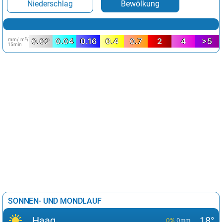
Niederschlag
Bewölkung
mm/ m²/
0.02
0.04
0.16
0.4
0.7
2
4
>5
15min
SONNEN- UND MONDLAUF
Haag
18°
0%
0mm