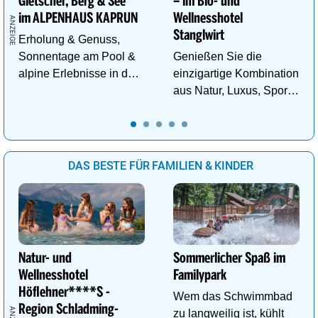
Gletscher, Berg & See
– im Bio- und
im ALPENHAUS KAPRUN
Wellnesshotel
Stanglwirt
Erholung & Genuss,
Sonnentage am Pool &
Genießen Sie die
alpine Erlebnisse in den
einzigartige Kombination
Bergen im ALPENHAUS
aus Natur, Luxus, Sport,
KAPRUN
Wellness und Erholung.
DAS BESTE FÜR FAMILIEN & KINDER
Natur- und
Sommerlicher Spaß im
Wellnesshotel
Familypark
Höflehner****S -
Wem das Schwimmbad
Region Schladming-
zu langweilig ist, kühlt