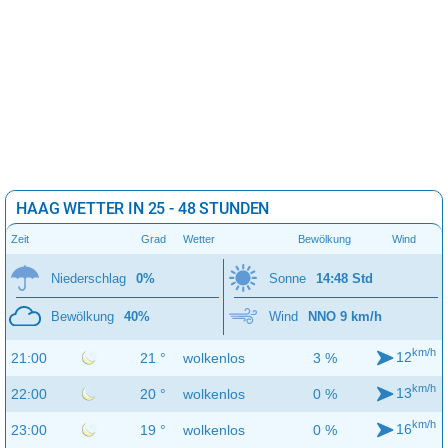
HAAG WETTER IN 25 - 48 STUNDEN
Zeit
Grad
Wetter
Bewölkung
Wind
Niederschlag
0%
Sonne
14:48 Std
Bewölkung
40%
Wind
NNO 9 km/h
km/h
12
21:00
21 °
wolkenlos
3 %
km/h
13
22:00
20 °
wolkenlos
0 %
km/h
16
23:00
19 °
wolkenlos
0 %