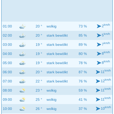
km/h
2
01:00
20 °
wolkig
73 %
km/h
5
02:00
20 °
stark bewölkt
85 %
km/h
7
03:00
19 °
stark bewölkt
89 %
km/h
8
04:00
19 °
stark bewölkt
80 %
km/h
8
05:00
19 °
stark bewölkt
78 %
km/h
11
06:00
20 °
stark bewölkt
87 %
km/h
12
07:00
22 °
stark bewölkt
76 %
km/h
11
08:00
23 °
wolkig
59 %
km/h
11
09:00
25 °
wolkig
41 %
km/h
10
10:00
26 °
wolkig
37 %