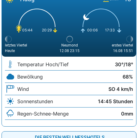
05:44
20:29
00:06
17:33
letztes Viertel
Neumond
erstes Viertel
Heute
12.08 23:15
16.08 15:51
Temperatur Hoch/Tief
30°/18°
Bewölkung
68%
Wind
SO 4 km/h
Sonnenstunden
14:45 Stunden
Regen-Schnee-Menge
0mm
DIE BESTEN WELLNESSHOTELS