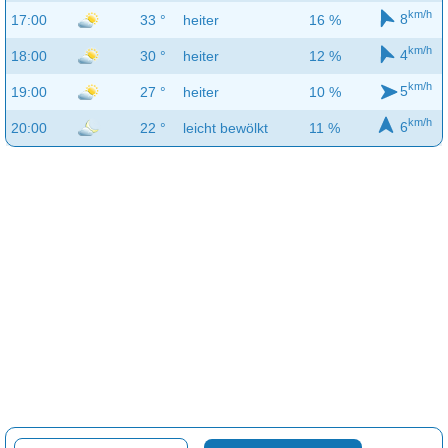
km/h
8
17:00
33 °
heiter
16 %
km/h
4
18:00
30 °
heiter
12 %
km/h
5
19:00
27 °
heiter
10 %
km/h
6
20:00
22 °
leicht bewölkt
11 %