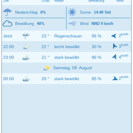
Zeit
Grad
Wetter
Bewölkung
Wind
Niederschlag
0%
Sonne
14:48 Std
Bewölkung
40%
Wind
NNO 9 km/h
km/h
2
Jetzt
23 °
Regenschauer
96 %
km/h
3
22:00
22 °
leicht bewölkt
30 %
km/h
4
23:00
21 °
stark bewölkt
86 %
Samstag, 08. August
km/h
2
00:00
20 °
stark bewölkt
85 %