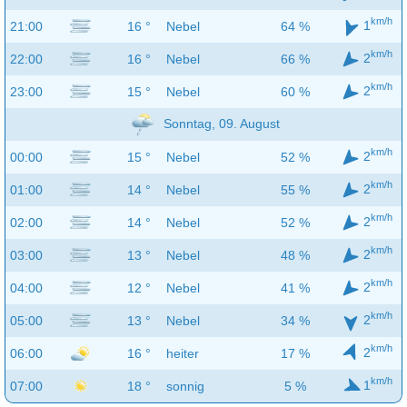
km/h
1
21:00
16 °
Nebel
64 %
km/h
2
22:00
16 °
Nebel
66 %
km/h
2
23:00
15 °
Nebel
60 %
Sonntag, 09. August
km/h
2
00:00
15 °
Nebel
52 %
km/h
2
01:00
14 °
Nebel
55 %
km/h
2
02:00
14 °
Nebel
52 %
km/h
2
03:00
13 °
Nebel
48 %
km/h
2
04:00
12 °
Nebel
41 %
km/h
2
05:00
13 °
Nebel
34 %
km/h
2
06:00
16 °
heiter
17 %
km/h
1
07:00
18 °
sonnig
5 %