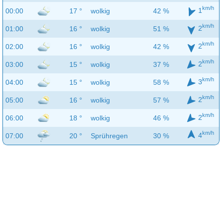
km/h
1
00:00
17 °
wolkig
42 %
km/h
2
01:00
16 °
wolkig
51 %
km/h
2
02:00
16 °
wolkig
42 %
km/h
2
03:00
15 °
wolkig
37 %
km/h
3
04:00
15 °
wolkig
58 %
km/h
2
05:00
16 °
wolkig
57 %
km/h
2
06:00
18 °
wolkig
46 %
km/h
4
07:00
20 °
Sprühregen
30 %