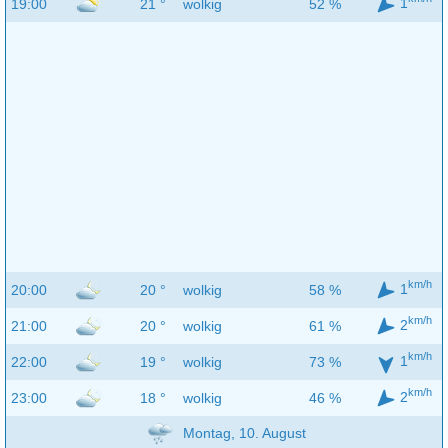
1
19:00
21 °
wolkig
52 %
km/h
1
20:00
20 °
wolkig
58 %
km/h
2
21:00
20 °
wolkig
61 %
km/h
1
22:00
19 °
wolkig
73 %
km/h
2
23:00
18 °
wolkig
46 %
Montag, 10. August