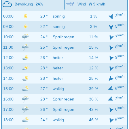
Bewölkung
24%
Wind
W 9 km/h
km/h
3
08:00
20 °
sonnig
1 %
km/h
5
09:00
22 °
sonnig
3 %
km/h
7
10:00
24 °
Sprühregen
11 %
km/h
8
11:00
25 °
Sprühregen
15 %
km/h
9
12:00
26 °
heiter
14 %
km/h
9
13:00
28 °
heiter
12 %
km/h
8
14:00
28 °
heiter
25 %
km/h
6
15:00
27 °
wolkig
39 %
km/h
2
16:00
28 °
Sprühregen
36 %
km/h
6
17:00
26 °
Sprühregen
42 %
km/h
6
18:00
24 °
wolkig
46 %
km/h