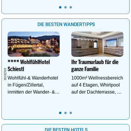
Kraft im Tal der
Gesundheit tanken.
DIE BESTEN WANDERTIPPS
**** WohlfühlHotel
Ihr Traumurlaub für die
Schiestl
ganze Familie
Wohlfühl-& Wanderhotel
1000m² Wellnessbereich
in Fügen/Zillertal,
auf 4 Etagen, Whirlpool
inmitten der Wander- &
auf der Dachterrasse, 4
Skigebiete Spieljoch und
ThemenSaunen
Hochfügen
DIE BESTEN HOTELS