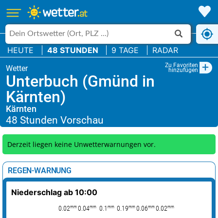
HEUTE
48 STUNDEN
9 TAGE
RADAR
+
Zu Favoriten
hinzufügen
Unterbuch (Gmünd in
Kärnten)
Kärnten
Derzeit liegen keine Unwetterwarnungen vor.
REGEN-WARNUNG
Niederschlag ab 10:00
mm
mm
mm
mm
mm
mm
0.02
0.04
0.1
0.19
0.06
0.02