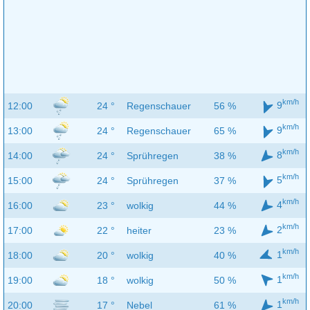
km/h
9
12:00
24 °
Regenschauer
56 %
km/h
9
13:00
24 °
Regenschauer
65 %
km/h
8
14:00
24 °
Sprühregen
38 %
km/h
5
15:00
24 °
Sprühregen
37 %
km/h
4
16:00
23 °
wolkig
44 %
km/h
2
17:00
22 °
heiter
23 %
km/h
1
18:00
20 °
wolkig
40 %
km/h
1
19:00
18 °
wolkig
50 %
km/h
1
20:00
17 °
Nebel
61 %