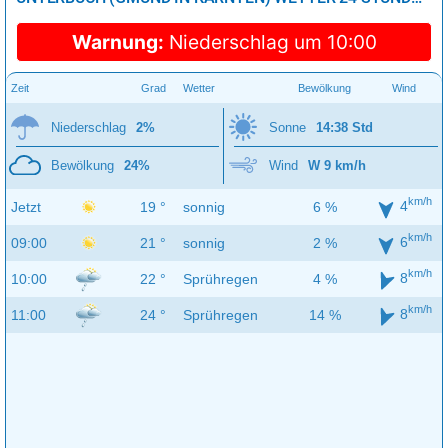
Warnung:
Niederschlag um 10:00
Zeit
Grad
Wetter
Bewölkung
Wind
Niederschlag
2%
Sonne
14:38 Std
Bewölkung
24%
Wind
W 9 km/h
km/h
4
Jetzt
19 °
sonnig
6 %
km/h
6
09:00
21 °
sonnig
2 %
km/h
8
10:00
22 °
Sprühregen
4 %
km/h
8
11:00
24 °
Sprühregen
14 %