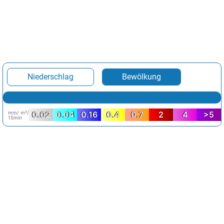
Niederschlag
Bewölkung
mm/ m²/
0.02
0.04
0.16
0.4
0.7
2
4
>5
15min