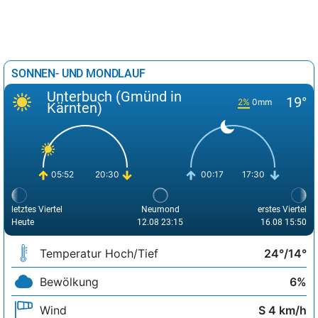
SONNEN- UND MONDLAUF
Unterbuch (Gmünd in
19°
2%
0mm
Kärnten)
05:52
20:30
00:17
17:30
letztes Viertel
Neumond
erstes Viertel
Heute
12.08 23:15
16.08 15:50
Temperatur Hoch/Tief
24°/14°
Bewölkung
6%
Wind
S 4 km/h