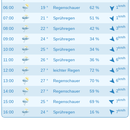
km/h
1
06:00
19 °
Regenschauer
62 %
km/h
1
07:00
21 °
Sprühregen
51 %
km/h
3
08:00
22 °
Sprühregen
42 %
km/h
6
09:00
24 °
Sprühregen
34 %
km/h
7
10:00
25 °
Sprühregen
34 %
km/h
6
11:00
26 °
Sprühregen
36 %
km/h
5
12:00
27 °
leichter Regen
72 %
km/h
6
13:00
27 °
Regenschauer
70 %
km/h
2
14:00
27 °
Regenschauer
59 %
km/h
7
15:00
25 °
Regenschauer
69 %
km/h
7
16:00
24 °
Sprühregen
16 %