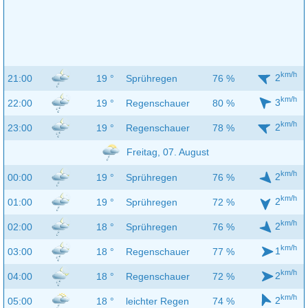
km/h
2
21:00
19 °
Sprühregen
76 %
km/h
3
22:00
19 °
Regenschauer
80 %
km/h
2
23:00
19 °
Regenschauer
78 %
Freitag, 07. August
km/h
2
00:00
19 °
Sprühregen
76 %
km/h
2
01:00
19 °
Sprühregen
72 %
km/h
2
02:00
18 °
Sprühregen
76 %
km/h
1
03:00
18 °
Regenschauer
77 %
km/h
2
04:00
18 °
Regenschauer
72 %
km/h
2
05:00
18 °
leichter Regen
74 %