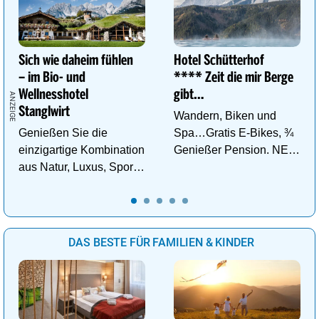
Sich wie daheim fühlen
Hotel Schütterhof
– im Bio- und
**** Zeit die mir Berge
Wellnesshotel
gibt…
Stanglwirt
Wandern, Biken und
Genießen Sie die
Spa…Gratis E-Bikes, ¾
einzigartige Kombination
Genießer Pension. NEU:
aus Natur, Luxus, Sport,
DZ Deluxe – ab sofort
Wellness und Erholung.
buchbar!
DAS BESTE FÜR FAMILIEN & KINDER