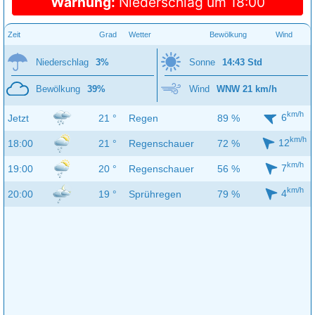
Warnung:
Niederschlag um 18:00
Zeit
Grad
Wetter
Bewölkung
Wind
Niederschlag
3%
Sonne
14:43 Std
Bewölkung
39%
Wind
WNW 21 km/h
km/h
6
Jetzt
21 °
Regen
89 %
km/h
12
18:00
21 °
Regenschauer
72 %
km/h
7
19:00
20 °
Regenschauer
56 %
km/h
4
20:00
19 °
Sprühregen
79 %