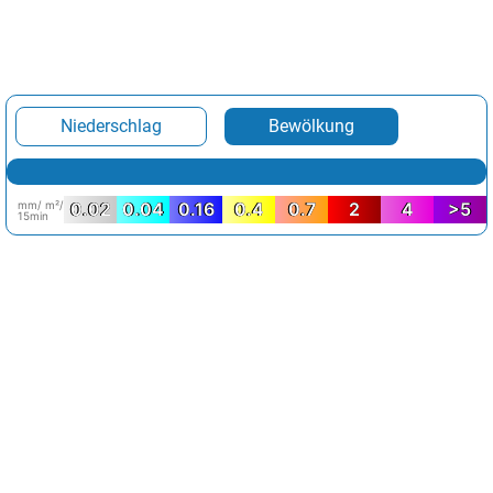
Niederschlag
Bewölkung
mm/ m²/
0.02
0.04
0.16
0.4
0.7
2
4
>5
15min