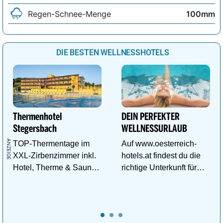
Regen-Schnee-Menge
100mm
DIE BESTEN WELLNESSHOTELS
Thermenhotel
DEIN PERFEKTER
Stegersbach
WELLNESSURLAUB
TOP-Thermentage im
Auf www.oesterreich-
XXL-Zirbenzimmer inkl.
hotels.at findest du die
Hotel, Therme & Sauna
richtige Unterkunft für
ab € 99,- p.P./N.
deinen perfekten
Wellnessurlaub!