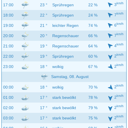
km/h
3
17:00
23 °
Sprühregen
22 %
km/h
7
18:00
22 °
Sprühregen
24 %
km/h
6
19:00
21 °
leichter Regen
74 %
km/h
7
20:00
20 °
Regenschauer
66 %
km/h
4
21:00
19 °
Regenschauer
64 %
km/h
2
22:00
19 °
Sprühregen
60 %
km/h
2
23:00
18 °
wolkig
67 %
Samstag, 08. August
km/h
2
00:00
18 °
wolkig
70 %
km/h
2
01:00
17 °
stark bewölkt
78 %
km/h
2
02:00
17 °
stark bewölkt
79 %
km/h
2
03:00
17 °
stark bewölkt
75 %
km/h
2