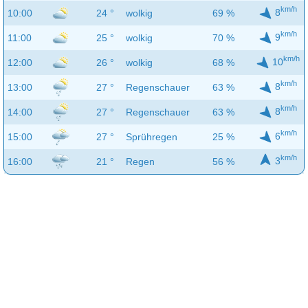
km/h
8
10:00
24 °
wolkig
69 %
km/h
9
11:00
25 °
wolkig
70 %
km/h
10
12:00
26 °
wolkig
68 %
km/h
8
13:00
27 °
Regenschauer
63 %
km/h
8
14:00
27 °
Regenschauer
63 %
km/h
6
15:00
27 °
Sprühregen
25 %
km/h
3
16:00
21 °
Regen
56 %