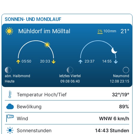
SONNEN- UND MONDLAUF
Mühldorf im Mölltal
21°
2%
100mm
05:50
20:33
23:37
14:55
abn. Halbmond
letztes Viertel
Neumond
Heute
09.08 06:40
12.08 23:15
Temperatur Hoch/Tief
32°/19°
Bewölkung
89%
Wind
WNW 6 km/h
Sonnenstunden
14:43 Stunden