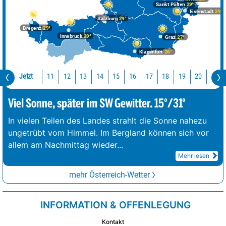
Sankt Pölten
29°
Eisenstadt
29°
Salzburg
29°
Bregenz
29°
Innsbruck
29°
Graz
27°
Klagenfurt
26°
Jetzt
11
12
13
14
15
16
17
18
19
20
21
Viel Sonne, später im SW Gewitter. 15°/31°
In vielen Teilen des Landes strahlt die Sonne nahezu
ungetrübt vom Himmel. Im Bergland können sich vor
allem am Nachmittag wieder
...
Mehr lesen
mehr Österreich-Wetter
INFORMATION & OFFENLEGUNG
Kontakt