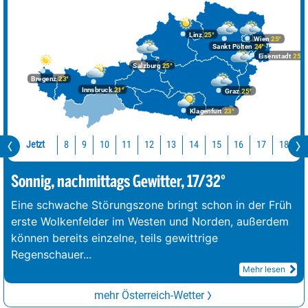
Linz
25°
Wien
25°
Sankt Pölten
24°
Eisenstadt
25°
Salzburg
25°
Bregenz
23°
Innsbruck
21°
Graz
25°
Klagenfurt
23°
Jetzt
10
11
12
13
14
15
16
17
18
1
8
9
Sonnig, nachmittags Gewitter, 17/32°
Eine schwache Störungszone bringt schon in der Früh
erste Wolkenfelder im Westen und Norden, außerdem
können bereits einzelne, teils gewittrige
Regenschauer
...
Mehr lesen
mehr Österreich-Wetter