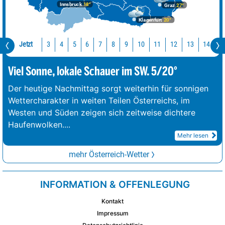
Innsbruck
18°
Graz
27°
Klagenfurt
20°
Jetzt
10
11
12
13
14
1
3
4
5
6
7
8
9
Viel Sonne, lokale Schauer im SW. 5/20°
Der heutige Nachmittag sorgt weiterhin für sonnigen
Wettercharakter in weiten Teilen Österreichs, im
Westen und Süden zeigen sich zeitweise dichtere
Haufenwolken.
...
Mehr lesen
mehr Österreich-Wetter
INFORMATION & OFFENLEGUNG
Kontakt
Impressum