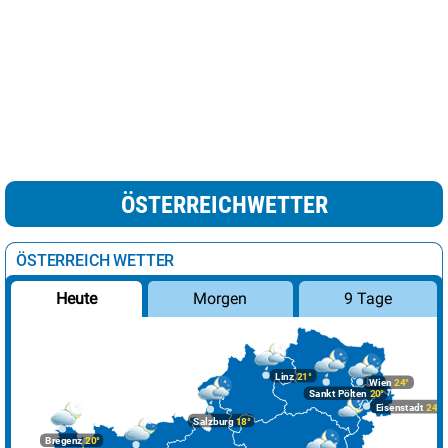
ÖSTERREICHWETTER
ÖSTERREICH WETTER
Morgen
9 Tage
Heute
Linz
21°
Wien
24°
Sankt Pölten
20°
Eisenstadt
24°
Salzburg
18°
Bregenz
20°