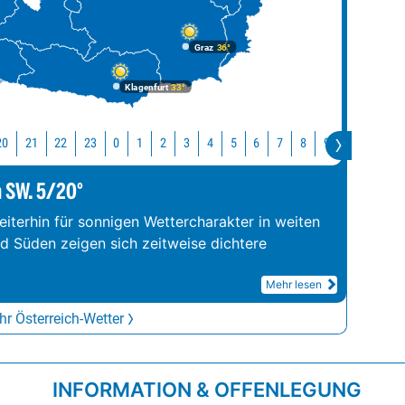
Graz
36°
Klagenfurt
33°
20
21
22
23
10
11
0
1
2
3
4
5
6
7
8
9
m SW. 5/20°
iterhin für sonnigen Wettercharakter in weiten
nd Süden zeigen sich zeitweise dichtere
Mehr lesen
r Österreich-Wetter
INFORMATION & OFFENLEGUNG