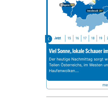
Bregenz
26°
Innsbruck
25°
Jetzt
15
16
17
18
19
Viel Sonne, lokale Schauer i
Der heutige Nachmittag sorgt we
Teilen Österreichs, im Westen u
Haufenwolken.
...
meh