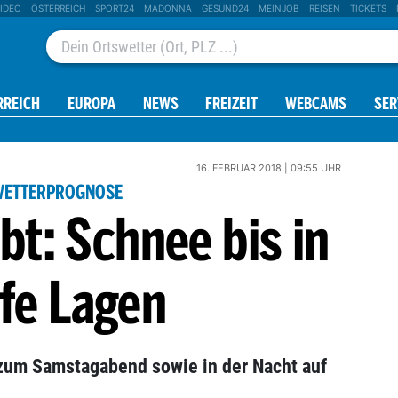
IDEO
ÖSTERREICH
SPORT24
MADONNA
GESUND24
MEINJOB
REISEN
TICKETS
RREICH
EUROPA
NEWS
FREIZEIT
WEBCAMS
SER
16. FEBRUAR 2018 | 09:55 UHR
WETTERPROGNOSE
bt: Schnee bis in
efe Lagen
 zum Samstagabend sowie in der Nacht auf