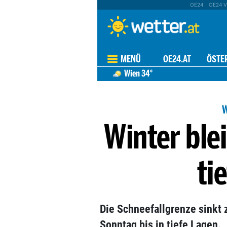
OE24
OE24 V
MENÜ
OE24.AT
ÖSTE
Wien
34°
Winter blei
ti
Die Schneefallgrenze sinkt
Sonntag bis in tiefe Lagen.