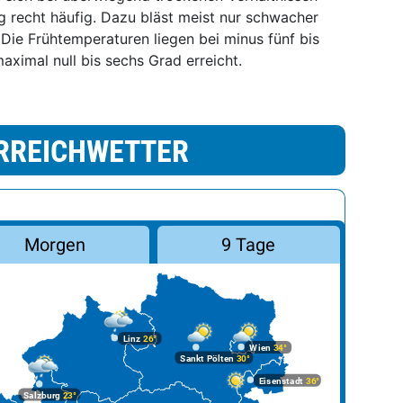
g recht häufig. Dazu bläst meist nur schwacher
Die Frühtemperaturen liegen bei minus fünf bis
aximal null bis sechs Grad erreicht.
RREICHWETTER
Morgen
9 Tage
Linz
26°
Wien
34°
Sankt Pölten
30°
Eisenstadt
36°
Salzburg
23°