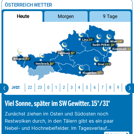
ÖSTERREICH WETTER
Morgen
9 Tage
Heute
Linz
24°
Wien
24°
Sankt Pölten
22°
Eisenstadt
22°
Salzburg
20°
Bregenz
22°
Innsbruck
22°
Graz
21°
Klagenfurt
21°
Jetzt
22
23
10
0
1
2
3
4
5
6
7
8
9
Viel Sonne, später im SW Gewitter. 15°/31°
Zunächst ziehen im Osten und Südosten noch
Restwolken durch, in den Tälern gibt es ein paar
Nebel- und Hochnebelfelder. Im Tagesverlauf
...