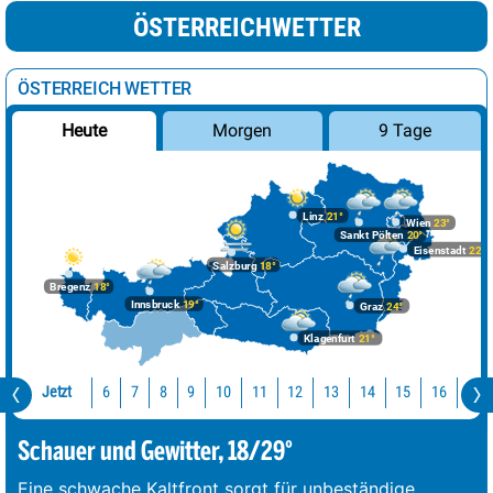
ÖSTERREICHWETTER
ÖSTERREICH WETTER
Morgen
9 Tage
Heute
Linz
21°
Wien
23°
Sankt Pölten
20°
Eisenstadt
22°
Salzburg
18°
Bregenz
18°
Innsbruck
19°
Graz
24°
Klagenfurt
21°
Jetzt
10
11
12
13
14
15
16
17
6
7
8
9
Schauer und Gewitter, 18/29°
Eine schwache Kaltfront sorgt für unbeständige