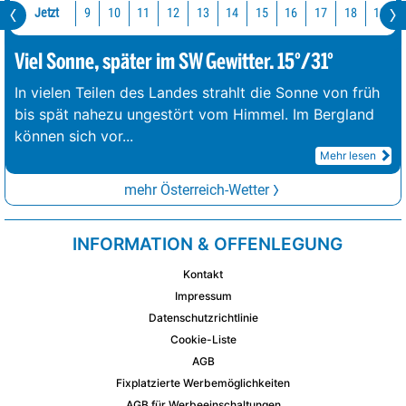
Jetzt
10
11
12
13
14
15
16
17
18
19
9
Viel Sonne, später im SW Gewitter. 15°/31°
In vielen Teilen des Landes strahlt die Sonne von früh
bis spät nahezu ungestört vom Himmel. Im Bergland
können sich vor
...
Mehr lesen
mehr Österreich-Wetter
INFORMATION & OFFENLEGUNG
Kontakt
Impressum
Datenschutzrichtlinie
Cookie-Liste
AGB
Fixplatzierte Werbemöglichkeiten
AGB für Werbeeinschaltungen