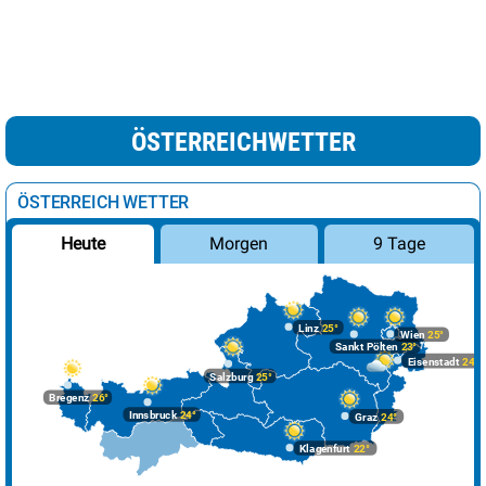
ÖSTERREICHWETTER
ÖSTERREICH WETTER
Morgen
9 Tage
Heute
Linz
25°
Wien
25°
Sankt Pölten
23°
Eisenstadt
24°
Salzburg
25°
Bregenz
26°
Innsbruck
24°
Graz
24°
Klagenfurt
22°