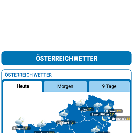
ÖSTERREICHWETTER
ÖSTERREICH WETTER
Morgen
9 Tage
Heute
Linz
20°
Wien
26°
Sankt Pölten
21°
Eisenstadt
28°
Salzburg
19°
Bregenz
21°