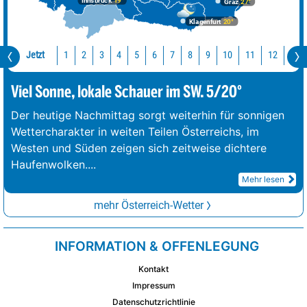
Innsbruck
19°
Graz
27°
Klagenfurt
20°
Jetzt
10
11
12
13
1
2
3
4
5
6
7
8
9
Viel Sonne, lokale Schauer im SW. 5/20°
Der heutige Nachmittag sorgt weiterhin für sonnigen
Wettercharakter in weiten Teilen Österreichs, im
Westen und Süden zeigen sich zeitweise dichtere
Haufenwolken.
...
Mehr lesen
mehr Österreich-Wetter
INFORMATION & OFFENLEGUNG
Kontakt
Impressum
Datenschutzrichtlinie