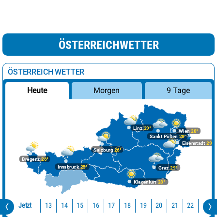
ÖSTERREICHWETTER
ÖSTERREICH WETTER
Morgen
9 Tage
Heute
Linz
29°
Wien
28°
Sankt Pölten
28°
Eisenstadt
29°
Salzburg
26°
Bregenz
26°
Innsbruck
25°
Graz
29°
Klagenfurt
28°
Jetzt
13
14
15
16
17
18
19
20
21
22
23