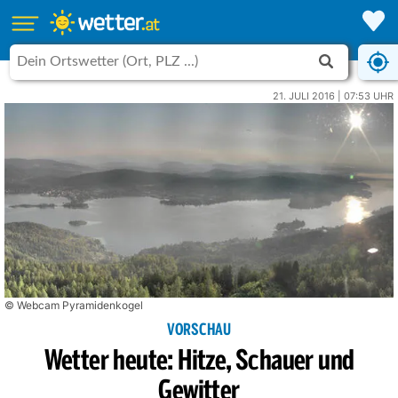
21. JULI 2016 | 07:53 UHR
© Webcam Pyramidenkogel
VORSCHAU
Wetter heute: Hitze, Schauer und
Gewitter