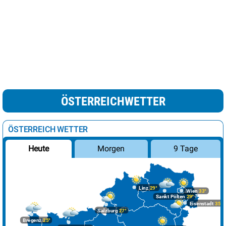
ÖSTERREICHWETTER
ÖSTERREICH WETTER
Morgen
9 Tage
Heute
Linz
29°
Wien
33°
Sankt Pölten
29°
Eisenstadt
35°
Salzburg
27°
Bregenz
25°