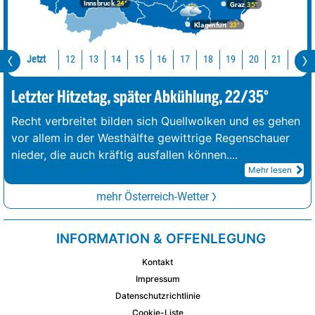
Innsbruck
24°
Graz
35°
Klagenfurt
33°
Jetzt
12
13
14
15
16
17
18
19
20
21
22
Letzter Hitzetag, später Abkühlung, 22/35°
Recht verbreitet bilden sich Quellwolken und es gehen
vor allem in der Westhälfte gewittrige Regenschauer
nieder, die auch kräftig ausfallen können.
...
Mehr lesen
mehr Österreich-Wetter
INFORMATION & OFFENLEGUNG
Kontakt
Impressum
Datenschutzrichtlinie
Cookie-Liste